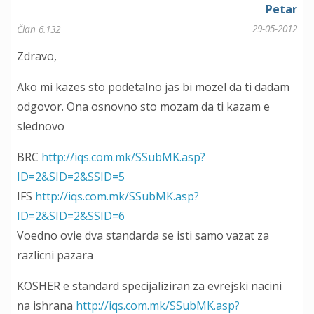
Petar
29-05-2012
Član 6.132
Zdravo,
Ako mi kazes sto podetalno jas bi mozel da ti dadam
odgovor. Ona osnovno sto mozam da ti kazam e
slednovo
BRC
http://iqs.com.mk/SSubMK.asp?
ID=2&SID=2&SSID=5
IFS
http://iqs.com.mk/SSubMK.asp?
ID=2&SID=2&SSID=6
Voedno ovie dva standarda se isti samo vazat za
razlicni pazara
KOSHER e standard specijaliziran za evrejski nacini
na ishrana
http://iqs.com.mk/SSubMK.asp?