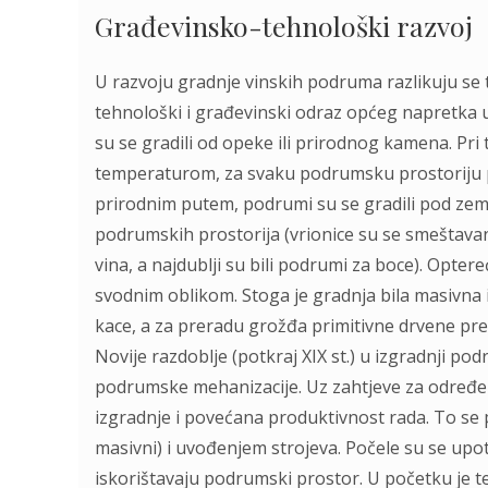
Građevinsko-tehnološki razvoj
U razvoju gradnje vinskih podruma razlikuju se tr
tehnološki i građevinski odraz općeg napretka 
su se gradili od opeke ili prirodnog kamena. Pri
temperaturom, za svaku podrumsku prostoriju 
prirodnim putem, podrumi su se gradili pod zeml
podrumskih prostorija (vrionice su se smeštavane
vina, a najdublji su bili podrumi za boce). Opter
svodnim oblikom. Stoga je gradnja bila masivna i
kace, a za preradu grožđa primitivne drvene pre
Novije razdoblje (potkraj XIX st.) u izgradnji p
podrumske mehanizacije. Uz zahtjeve za određen
izgradnje i povećana produktivnost rada. To se
masivni) i uvođenjem strojeva. Počele su se upot
iskorištavaju podrumski prostor. U početku je t