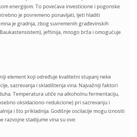
skom energijom. To povećava investicione i pogonske
rebno je povremeno ponavljati, ljeti hladiti
adzemna je gradnja, zbog suvremenih građevinskih
(Baukastensistem), jeftinija, mnogo brža i omogućuje
niji element koji određuje kvalitetni stupanj neke
ije, sazrevanja i skladištenja vina. Najvažniji faktori
zduha. Temperatura utiče na alkoholnu fermentaciju,
posebno oksidaciono-redukcione) pri sazrevanju i
nija i što prikladnija. Godišnje oscilacije mogu iznositi
e razvojne stadijume vina su ove: