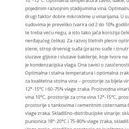
10°-12°C. Optimalna temperatura zavisi, dakle, o 
pojedinim razvojnim stadijumima vina. Optimalna 
drugi faktor dobre mikroklime u vinarijama. U s
sudovima je preveliko (varira od 2 do 10% godišn
te treba veću negu, a isto tako jača korozija če
nerđajućeg čelika). Za razvoj štetnih plesni opt
stene, strop drvenog suđa (prazno suđe i iznutra) 
sluzave gljivice i sluzave bakterije, koje tvore 
je kondenzacijska vlaga. Ona zavisi o zasićenos
Optimalna i stalna temperatura i optimalna zraka
za kvalitetna stolna vina – prostorije za bijela v
12°-15°C i 60-75% vlage zraka. Proizvodna vinarij
vina 10°C, prostorije za crna vina 12°-15°C, pr
prostorije s tankovima i cementnim cisternama 6
vlage zraka. Skladišno-distribucijske vinarije: s
punionica 18°-20°C i 75-80% vlage zraka, skladi