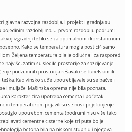
i glavna razvojna razdoblja. I projekt i gradnja su
u pojedinim razdobljima. U prvom razdoblju podrumi
 takvoj izgradnji težilo se za optimalnom i konstantnom
posebno. Kako se temperatura mogla postići^ samo
jom. Željena temperatura bila je odlučna i za raspored
 najviše, zatim su sledile prostorije za sazrijevanje
ećenje podzemnih prostorija rešavalo se tunelskim ili
 teška. Kao vinsko suđe upotrebljavale su se bačve i
se i muljače. Mašinska oprema nije bila poznata.
odruma karakterizira upotreba cementa i početak
om temperaturom pojavili su se novi: pojeftinjenje
 postiglo upotrebom cementa (podrumi nisu više tako
rebljavati cementne cisterne koje tri puta bolje
ehnologija betona bila na niskom stupnju i njegova