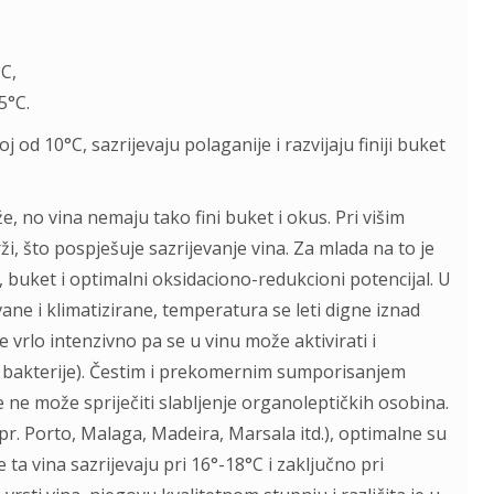
°C,
5°C.
 od 10°C, sazrijevaju polaganije i razvijaju finiji buket
e, no vina nemaju tako fini buket i okus. Pri višim
i, što pospješuje sazrijevanje vina. Za mlada na to je
 buket i optimalni oksidaciono-redukcioni potencijal. U
ne i klimatizirane, temperatura se leti digne iznad
 vrlo intenzivno pa se u vinu može aktivirati i
e bakterije). Čestim i prekomernim sumporisanjem
 ne može spriječiti slabljenje organoleptičkih osobina.
npr. Porto, Malaga, Madeira, Marsala itd.), optimalne su
ta vina sazrijevaju pri 16°-18°C i zaključno pri