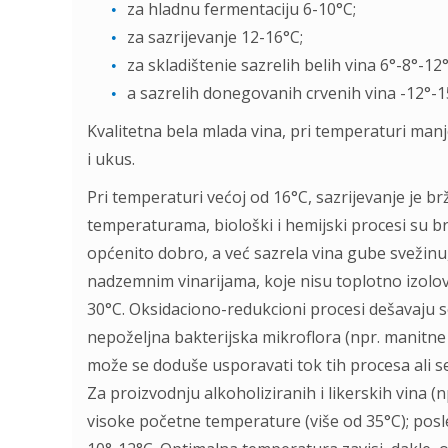
za hladnu fermentaciju 6-10°C;
za sazrijevanje 12-16°C;
za skladištenie sazrelih belih vina 6°-8°-12
a sazrelih donegovanih crvenih vina -12°-1
Kvalitetna bela mlada vina, pri temperaturi manjoj
i ukus.
Pri temperaturi većoj od 16°C, sazrijevanje je brž
temperaturama, biološki i hemijski procesi su brž
općenito dobro, a već sazrela vina gube svežinu,
nadzemnim vinarijama, koje nisu toplotno izolova
30°C. Oksidaciono-redukcioni procesi dešavaju se
nepoželjna bakterijska mikroflora (npr. manitn
može se doduše usporavati tok tih procesa ali se
Za proizvodnju alkoholiziranih i likerskih vina (
visoke početne temperature (više od 35°C); posle 