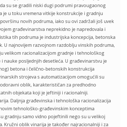
ko da su se gradili niski dugi podrumi pravougaonog
 je u toku vremena vitkije konstrukcije i gradnju
 površinu novih podruma, iako su ovi zadržali još uvek
zvojem građevinarstva neprekidno je napredovala i
tika tih podruma je industrijska koncepcija, betonska
lik. U najnovijem razvojnom razdoblju vinskih podruma,
uju velikom racionalizacijom gradnje i tehnološkog
i nauke posljednjih desetleća. U građevinarstvu je
og) betona i čelično-betonskih konstrukcija
 vinarskih strojeva s automatizacijom omogućili su
 vodoravni oblik, karakterističan za predhodno
ih objekata koji je jeftiniji i racionalniji.
rija. Daljnja građevinska i tehnološka racionalizacija
 s novim tehnološko-građevinskim konceptima
su gradnju samo vidno pojeftinili nego su u velikoj
 Kružni oblik vinarija je također najracionalniji i za