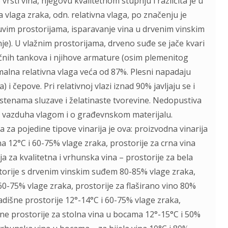
vrsti vina, njegovu kvalitetnom stupnju i različita je u
vlaga zraka, odn. relativna vlaga, po značenju je
uvim prostorijama, isparavanje vina u drvenim vinskim
je). U vlažnim prostorijama, drveno suđe se jače kvari
ličnih tankova i njihove armature (osim plemenitog
imalna relativna vlaga veća od 87%. Plesni napadaju
i čepove. Pri relativnoj vlazi iznad 90% javljaju se i
na stenama sluzave i želatinaste tvorevine. Nedopustiva
ti vazduha vlagom i o građevnskom materijalu.
 za pojedine tipove vinarija je ova: proizvodna vinarija
ina 12°C i 60-75% vlage zraka, prostorije za crna vina
a za kvalitetna i vrhunska vina – prostorije za bela
ostorije s drvenim vinskim suđem 80-85% vlage zraka,
0-75% vlage zraka, prostorije za flaširano vino 80%
kladišne prostorije 12°-14°C i 60-75% vlage zraka,
šne prostorije za stolna vina u bocama 12°-15°C i 50%