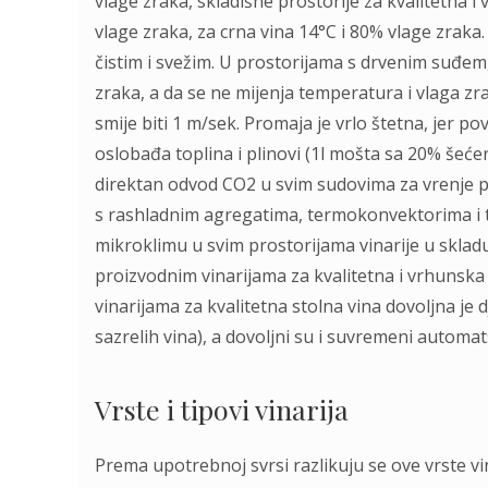
vlage zraka, skladišne prostorije za kvalitetna i
vlage zraka, za crna vina 14°C i 80% vlage zraka.
čistim i svežim. U prostorijama s drvenim suđe
zraka, a da se ne mijenja temperatura i vlaga zr
smije biti 1 m/sek. Promaja je vrlo štetna, jer pov
oslobađa toplina i plinovi (1l mošta sa 20% šećera
direktan odvod CO2 u svim sudovima za vrenje p
s rashladnim agregatima, termokonvektorima i
mikroklimu u svim prostorijama vinarije u skla
proizvodnim vinarijama za kvalitetna i vrhunska
vinarijama za kvalitetna stolna vina dovoljna je 
sazrelih vina), a dovoljni su i suvremeni automats
Vrste i tipovi vinarija
Prema upotrebnoj svrsi razlikuju se ove vrste vi