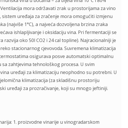
 vrhunska vina u bocama – za bijela vina 10°C i 80%
 Ventilacija mora održavati zrak u prostorijama za vino
m, sistem uređaja za zračenje mora omogućiti izmjenu
aka (najviše 1°C), a najveća dozvoljena brzina zraka
ećava ishlapljivanje i oksidaciju vina. Pri fermentaciji se
 razvija oko 50l CO2 i 24 cal topline). Najracionalniji je
reko stacionarnog cjevovoda. Suvremena klimatizacija
 termostatima osigurava posve automatski optimalnu
du sa zahtjevima tehnološkog procesa. U svim
 vina uređaji za klimatizaciju neophodno su potrebni. U
djelomična klimatizacija (za skladišnu prostoriju
ki uređaji za prozračivanje, koji su mnogo jeftiniji.
narija: 1. proizvodne vinarije u vinogradarskom