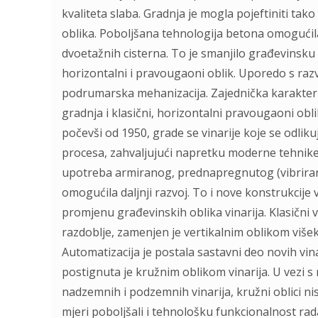
kvaliteta slaba. Gradnja je mogla pojeftiniti ta
oblika. Poboljšana tehnologija betona omogućila
dvoetažnih cisterna. To je smanjilo građevinsku
horizontalni i pravougaoni oblik. Uporedo s ra
podrumarska mehanizacija. Zajednička karakteris
gradnja i klasični, horizontalni pravougaoni ob
počevši od 1950, grade se vinarije koje se odlik
procesa, zahvaljujući napretku moderne tehnike 
upotreba armiranog, prednapregnutog (vibriran
omogućila daljnji razvoj. To i nove konstrukcije
promjenu građevinskih oblika vinarija. Klasični
razdoblje, zamenjen je vertikalnim oblikom višekatn
Automatizacija je postala sastavni deo novih vina
postignuta je kružnim oblikom vinarija. U vezi
nadzemnih i podzemnih vinarija, kružni oblici ni
mjeri poboljšali i tehnološku funkcionalnost rada.