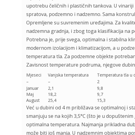
upotrebu čeličnih i plastičnih tankova. U vinarij
spratova, podzemno i nadzemno. Sama konstrukc
Opremljene su suvremenim uređajima. Za kvalitet
nadzemna gradnja, i zbog toga klasifikacija na 
Potrebna je, prije svega, optimalna i stabilna k
modernom izolacijom i klimatizacijom, a u podz
temperatura tla. Za podzemne objekte potreban j
Zavisnost temperature podruma, njegove dubine v
Mjeseci
Vanjska temperatura
Temperatura tla u d
–
–
2
Januar
2,1
9,8
Maj
18,2
9,7
August
25,4
15,3
Već u dubini od 4 m približava se optimalnoj i s
smanjuju se na kojih 3,5°C (što je u dopuštenim 
optimalna temperatura. Najmanja prikladna dubin
može biti još manja. U nadzemnim objektima pos