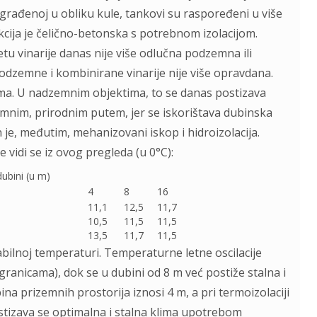
i građenoj u obliku kule, tankovi su raspoređeni u više
ija je čelično-betonska s potrebnom izolacijom.
u vinarije danas nije više odlučna podzemna ili
podzemne i kombinirane vinarije nije više opravdana.
lima. U nadzemnim objektima, to se danas postizava
emnim, prirodnim putem, jer se iskorištava dubinska
e, međutim, mehanizovani iskop i hidroizolacija.
idi se iz ovog pregleda (u 0°C):
ubini (u m)
4
8
16
11,1
12,5
11,7
10,5
11,5
11,5
13,5
11,7
11,5
tabilnoj temperaturi. Temperaturne letne oscilacije
granicama), dok se u dubini od 8 m već postiže stalna i
a prizemnih prostorija iznosi 4 m, a pri termoizolaciji
tizava se optimalna i stalna klima upotrebom