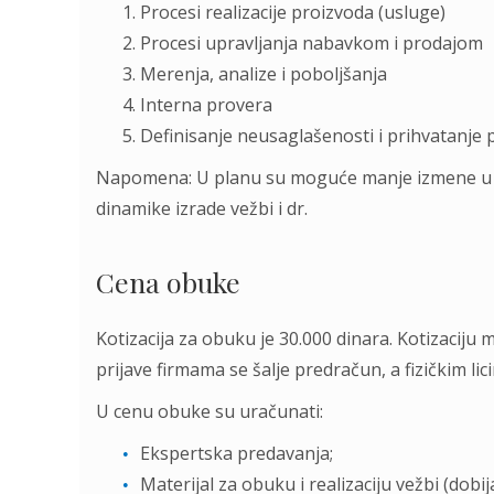
Procesi realizacije proizvoda (usluge)
Procesi upravljanja nabavkom i prodajom
Merenja, analize i poboljšanja
Interna provera
Definisanje neusaglašenosti i prihvatanje
Napomena: U planu su moguće manje izmene u zav
dinamike izrade vežbi i dr.
Cena obuke
Kotizacija za obuku je 30.000 dinara. Kotizaciju m
prijave firmama se šalje predračun, a fizičkim li
U cenu obuke su uračunati:
Ekspertska predavanja;
Materijal za obuku i realizaciju vežbi (dobi