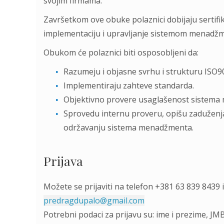
svojim firmama.
Završetkom ove obuke polaznici dobijaju sertif
implementaciju i upravljanje sistemom menadžm
Obukom će polaznici biti osposobljeni da:
Razumeju i objasne svrhu i strukturu ISO9
Implementiraju zahteve standarda.
Objektivno provere usaglašenost sistema
Sprovedu internu proveru, opišu zaduženja
održavanju sistema menadžmenta.
Prijava
Možete se prijaviti na telefon +381 63 839 8439 
predragdupalo@gmail.com
Potrebni podaci za prijavu su: ime i prezime, JMBG