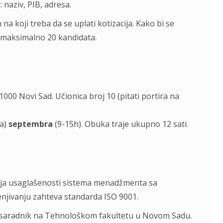
 naziv, PIB, adresa.
a koji treba da se uplati kotizacija. Kako bi se
 maksimalno 20 kandidata.
1000 Novi Sad. Učionica broj 10 (pitati portira na
ja)
septembra
(9-15h). Obuka traje ukupno 12 sati.
ivanja usaglašenosti sistema menadžmenta sa
njivanju zahteva standarda ISO 9001.
č saradnik na Tehnološkom fakultetu u Novom Sadu.