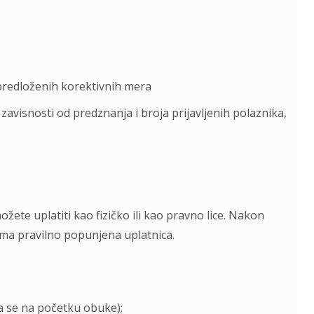
 predloženih korektivnih mera
isnosti od predznanja i broja prijavljenih polaznika,
ožete uplatiti kao fizičko ili kao pravno lice. Nakon
cima pravilno popunjena uplatnica.
ja se na početku obuke);