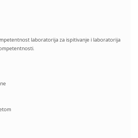
etentnost laboratorija za ispitivanje i laboratorija
kompetentnosti.
ane
tetom