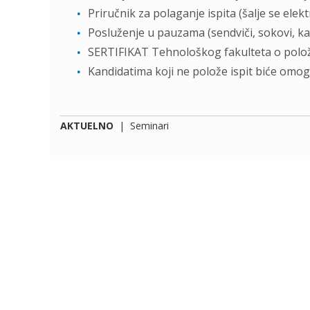
Priručnik za polaganje ispita (šalje se el
Posluženje u pauzama (sendviči, sokovi, ka
SERTIFIKAT Tehnološkog fakulteta o polož
Kandidatima koji ne polože ispit biće om
AKTUELNO
|
Seminari