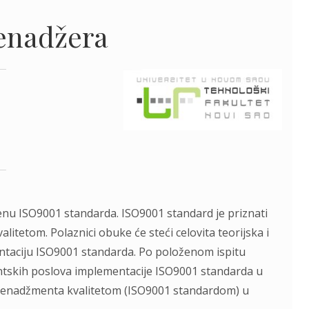
enadžera
enu ISO9001 standarda. ISO9001 standard je priznati
itetom. Polaznici obuke će steći celovita teorijska i
taciju ISO9001 standarda. Po položenom ispitu
ntskih poslova implementacije ISO9001 standarda u
m menadžmenta kvalitetom (ISO9001 standardom) u