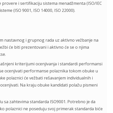
e provere i sertifikaciju sistema menadžmenta (ISO/IEC
isteme (ISO 9001, ISO 14000, ISO 22000).
om nastavnog i grupnog rada uz aktivno vežbanje na
žbi će biti prezentovani i aktivno će se o njima
kse.
ašnjeni kriterijumi ocenjivanja i standardi performansi
e se ocenjivati performanse polaznika tokom obuke u
e polaznici će vežbati rešavanjem individualnih i
 ocenjivati. Na kraju obuke kandidati polažu pismeni
adu sa zahtevima standarda ISO9001. Potrebno je da
ko polaznici ne poseduju svoj primerak standarda biće