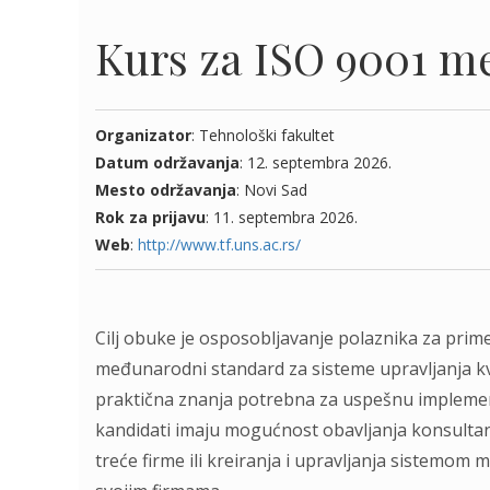
Kurs za ISO 9001 m
Organizator
: Tehnološki fakultet
Datum održavanja
: 12. septembra 2026.
Mesto održavanja
: Novi Sad
Rok za prijavu
: 11. septembra 2026.
Web
:
http://www.tf.uns.ac.rs/
Cilj obuke je osposobljavanje polaznika za prim
međunarodni standard za sisteme upravljanja kval
praktična znanja potrebna za uspešnu implemen
kandidati imaju mogućnost obavljanja konsulta
treće firme ili kreiranja i upravljanja sistemo