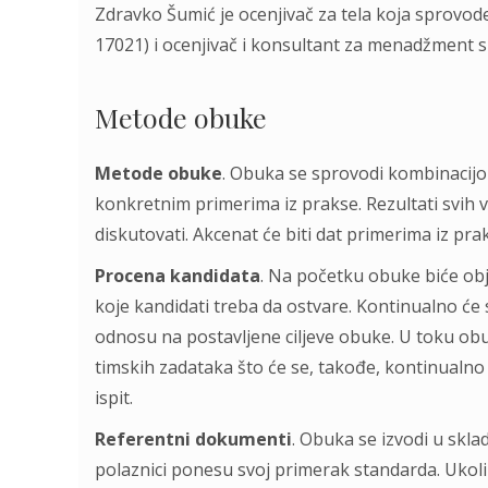
Zdravko Šumić je ocenjivač za tela koja sprovod
17021) i ocenjivač i konsultant za menadžment s
Metode obuke
Metode obuke
. Obuka se sprovodi kombinacij
konkretnim primerima iz prakse. Rezultati svih ve
diskutovati. Akcenat će biti dat primerima iz pra
Procena kandidata
. Na početku obuke biće obj
koje kandidati treba da ostvare. Kontinualno ć
odnosu na postavljene ciljeve obuke. U toku obuk
timskih zadataka što će se, takođe, kontinualno
ispit.
Referentni dokumenti
. Obuka se izvodi u skl
polaznici ponesu svoj primerak standarda. Ukoli