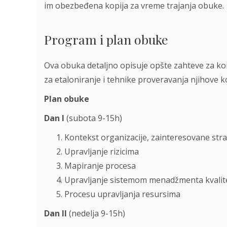
im obezbeđena kopija za vreme trajanja obuke.
Program i plan obuke
Ova obuka detaljno opisuje opšte zahteve za komp
za etaloniranje i tehnike proveravanja njihove 
Plan obuke
Dan I
(subota 9-15h)
Kontekst organizacije, zainteresovane str
Upravljanje rizicima
Mapiranje procesa
Upravljanje sistemom menadžmenta kvali
Procesu upravljanja resursima
Dan II
(nedelja 9-15h)