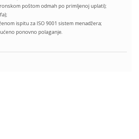
ektronskom poštom odmah po primljenoj uplati);
fa);
enom ispitu za ISO 9001 sistem menadžera;
ogućeno ponovno polaganje.