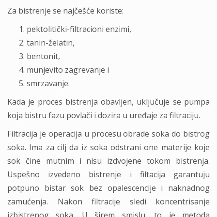
Za bistrenje se najčešće koriste:
pektolitički-filtracioni enzimi,
tanin-želatin,
bentonit,
munjevito zagrevanje i
smrzavanje.
Kada je proces bistrenja obavljen, uključuje se pumpa
koja bistru fazu povlači i dozira u uređaje za filtraciju.
Filtracija je operacija u procesu obrade soka do bistrog
soka. Ima za cilj da iz soka odstrani one materije koje
sok čine mutnim i nisu izdvojene tokom bistrenja.
Uspešno izvedeno bistrenje i filtacija garantuju
potpuno bistar sok bez opalescencije i naknadnog
zamućenja. Nakon filtracije sledi koncentrisanje
izbistrenog soka. U širem smislu, to je metoda