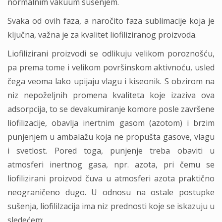
normalnim vakuum sušenjem.
Svaka od ovih faza, a naročito faza sublimacije koja je
ključna, važna je za kvalitet liofiliziranog proizvoda.
Liofilizirani proizvodi se odlikuju velikom poroznošću,
pa prema tome i velikom površinskom aktivnoću, usled
čega veoma lako upijaju vlagu i kiseonik. S obzirom na
niz nepoželjnih promena kvaliteta koje izaziva ova
adsorpcija, to se devakumiranje komore posle završene
liofilizacije, obavlja inertnim gasom (azotom) i brzim
punjenjem u ambalažu koja ne propušta gasove, vlagu
i svetlost. Pored toga, punjenje treba obaviti u
atmosferi inertnog gasa, npr. azota, pri čemu se
liofilizirani proizvod čuva u atmosferi azota praktično
neograničeno dugo. U odnosu na ostale postupke
sušenja, liofililzacija ima niz prednosti koje se iskazuju u
sledećem: