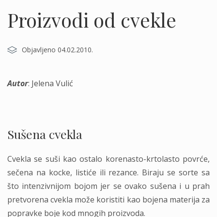
Proizvodi od cvekle
Objavljeno 04.02.2010.
Autor
: Jelena Vulić
.
Sušena cvekla
Cvekla se suši kao ostalo korenasto-krtolasto povrće,
sečena na kocke, listiće ili rezance. Biraju se sorte sa
što intenzivnijom bojom jer se ovako sušena i u prah
pretvorena cvekla može koristiti kao bojena materija za
popravke boje kod mnogih proizvoda.