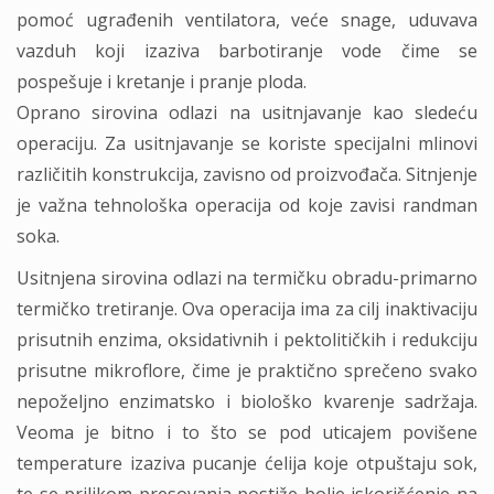
pomoć ugrađenih ventilatora, veće snage, uduvava
vazduh koji izaziva barbotiranje vode čime se
pospešuje i kretanje i pranje ploda.
Oprano sirovina odlazi na usitnjavanje kao sledeću
operaciju. Za usitnjavanje se koriste specijalni mlinovi
različitih konstrukcija, zavisno od proizvođača. Sitnjenje
je važna tehnološka operacija od koje zavisi randman
soka.
Usitnjena sirovina odlazi na termičku obradu-primarno
termičko tretiranje. Ova operacija ima za cilj inaktivaciju
prisutnih enzima, oksidativnih i pektolitičkih i redukciju
prisutne mikroflore, čime je praktično sprečeno svako
nepoželjno enzimatsko i biološko kvarenje sadržaja.
Veoma je bitno i to što se pod uticajem povišene
temperature izaziva pucanje ćelija koje otpuštaju sok,