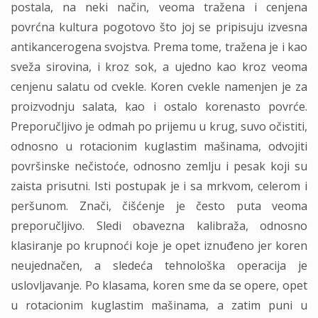
postala, na neki način, veoma tražena i cenjena
povrćna kultura pogotovo što joj se pripisuju izvesna
antikancerogena svojstva. Prema tome, tražena je i kao
sveža sirovina, i kroz sok, a ujedno kao kroz veoma
cenjenu salatu od cvekle. Koren cvekle namenjen je za
proizvodnju salata, kao i ostalo korenasto povrće.
Preporučljivo je odmah po prijemu u krug, suvo očistiti,
odnosno u rotacionim kuglastim mašinama, odvojiti
površinske nečistoće, odnosno zemlju i pesak koji su
zaista prisutni. Isti postupak je i sa mrkvom, celerom i
peršunom. Znači, čišćenje je često puta veoma
preporučljivo. Sledi obavezna kalibraža, odnosno
klasiranje po krupnoći koje je opet iznuđeno jer koren
neujednačen, a sledeća tehnološka operacija je
uslovljavanje. Po klasama, koren sme da se opere, opet
u rotacionim kuglastim mašinama, a zatim puni u