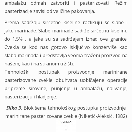
ambalažu odmah zatvoriti i pasterizovati. Režim
pasterizacije zavisi od veličine pakovanja.
Prema sadržaju sirćetne kiseline razlikuju se slabe i
jake marinade. Slabe marinade sadrže sirćetnu kiselinu
do 1,5% , a jake su sa sadržajem iznad ove granice.
Cvekla se kod nas gotovo isključivo konzerviše kao
slaba marinada i predstavlja veoma traženi proizvod na
našem, kao i na stranom tržištu.
Tehnološki postupak proizvodnje marinirane
pasterizovane cvekle obuhvata uobičajene operacije
pripreme sirovine, punjenje u ambalažu, nalivanje,
pasterizaciju i hladjenje.
Slika 3.
Blok šema tehnološkog postupka proizvodnje
marinirane pasterizovane cvekle (Niketić-Aleksić, 1982)