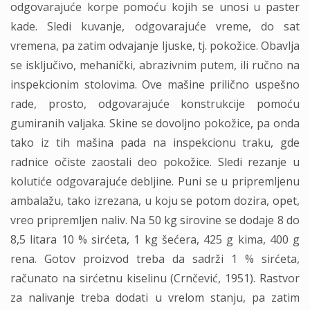
odgovarajuće korpe pomoću kojih se unosi u paster
kade. Sledi kuvanje, odgovarajuće vreme, do sat
vremena, pa zatim odvajanje ljuske, tj. pokožice. Obavlja
se isključivo, mehanički, abrazivnim putem, ili ručno na
inspekcionim stolovima. Ove mašine prilično uspešno
rade, prosto, odgovarajuće konstrukcije pomoću
gumiranih valjaka. Skine se dovoljno pokožice, pa onda
tako iz tih mašina pada na inspekcionu traku, gde
radnice očiste zaostali deo pokožice. Sledi rezanje u
kolutiće odgovarajuće debljine. Puni se u pripremljenu
ambalažu, tako izrezana, u koju se potom dozira, opet,
vreo pripremljen naliv. Na 50 kg sirovine se dodaje 8 do
8,5 litara 10 % sirćeta, 1 kg šećera, 425 g kima, 400 g
rena. Gotov proizvod treba da sadrži 1 % sirćeta,
računato na sirćetnu kiselinu (Crnčević, 1951). Rastvor
za nalivanje treba dodati u vrelom stanju, pa zatim