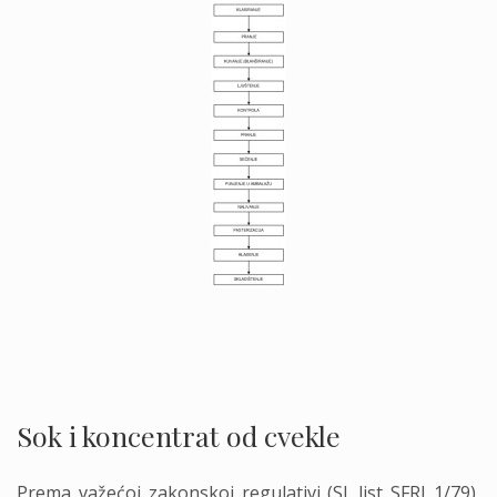
.
Sok i koncentrat od cvekle
Prema važećoj zakonskoj regulativi (Sl. list SFRJ 1/79),