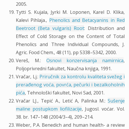
2005.
Tytti S. Kujala, Jyrki M. Loponen, Karel D. Klika,
Kalevi Pihlaja.,
Phenolics and Betacyanins in Red
Beetroot (Beta vulgaris) Root
: Distribution and
Effect of Cold Storage on the Content of Total
Phenolics and Three Individual Compounds, J.
Agric. Food Chem., 48 (11), pp 5338–5342, 2000.
Vereš, M.:
Osnovi konzervisanja namirnica
,
Poljoprivredni fakultet, Naučna knjiga, 1991.
Vračar, Lj.:
Priručnik za kontrolu kvaliteta svežeg i
prerađenog voća, povrća, pečurki i bezalkoholnih
pića
, Tehnološki fakultet, Novi Sad, 2001.
Vračar LJ., Tepić A., Letić A, Palinka M.:
Sušenje
maline postupkom liofilizacije
, Jugosl. voćar. Vol.
38. br. 147–148 (2004/3–4), 209–214.
Weber, P.A. Benedich and human health- a review