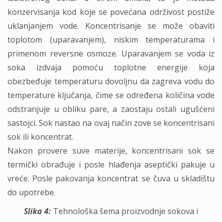
konzervisanja kod koje se povećana održivost postiže
uklanjanjem vode. Koncentrisanje se može obaviti
toplotom (uparavanjem), niskim temperaturama i
primenom reversne osmoze. Uparavanjem se voda iz
soka izdvaja pomoću toplotne energije koja
obezbeđuje temperaturu dovoljnu da zagreva vodu do
temperature ključanja, čime se određena količina vode
odstranjuje u obliku pare, a zaostaju ostali ugušćeni
sastojci. Sok nastao na ovaj način zove se koncentrisani
sok ili koncentrat.
Nakon provere suve materije, koncentrisani sok se
termički obrađuje i posle hlađenja aseptički pakuje u
vreće. Posle pakovanja koncentrat se čuva u skladištu
do upotrebe.
Slika 4:
Tehnološka šema proizvodnje sokova i