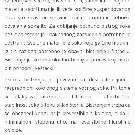
rastvorljivih šećera, kiselina, soli, taninskih i bojenih
materija sadrži manje ili veće količine suspendovanog
tkiva što zavisi od sirovine, načina pripreme, tehnike
odvajanja soka itd. Za dobijanje potpuno bistrog soka
bez opalescencije i naknadnog zamućenja potrebno je
odstraniti sve one materije iz soka koje ga čine mutnim.
Iz tih razloga potrebno je obaviti bistrenje i filtraciju.
Bistrenje je složen koloidno-hemijski proces koji može
biti prirodni i veštački.
Proces bistrenja je povezan sa destabilizacijom i
razgradnjom koloidnog sistema voćnog soka. Pri tome
se olakšava taloženje i filtriranje i obezbeđuje
stabilnost soka u toku skladištenja. Bistrenjem treba da
se obezbedi koagulacija ireverzibilnih koloida, a da u
minimalnom stepenu utiče na reverzibilne hidrofilne
koloide.