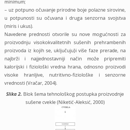
minimum;
– uz potpuno očuvanje prirodne boje polazne sirovine,
u potpunosti su očuvana i druga senzorna svojstva
(miris i ukus).
Navedene prednosti otvorile su nove mogućnosti za
proizvodnju visokokvalitetnih sušenih prehrambenih
proizvoda iz kojih se, uključuju}i više faze prerade, na
najbrži i najjednostavniji način može pripremiti
kalorijski i fiziološki vredna hrana, odnosno proizvodi
visoke hranljive, nutritivno-fiziološke i senzorne
vrednosti (Vračar, 2004).
Slika 2.
Blok šema tehnološkog postupka proizvodnje
sušene cvekle (Niketić-Aleksić, 2000)