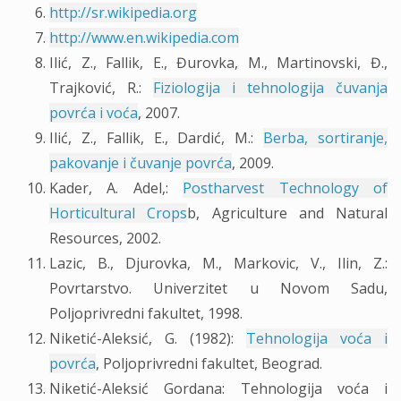
http://sr.wikipedia.org
http://www.en.wikipedia.com
Ilić, Z., Fallik, E., Đurovka, M., Martinovski, Đ.,
Trajković, R.:
Fiziologija i tehnologija čuvanja
povrća i voća
, 2007.
Ilić, Z., Fallik, E., Dardić, M.:
Berba, sortiranje,
pakovanje i čuvanje povrća
, 2009.
Kader, A. Adel,:
Postharvest Technology of
Horticultural Crops
b, Agriculture and Natural
Resources, 2002.
Lazic, B., Djurovka, M., Markovic, V., Ilin, Z.:
Povrtarstvo. Univerzitet u Novom Sadu,
Poljoprivredni fakultet, 1998.
Niketić-Aleksić, G. (1982):
Tehnologija voća i
povrća
, Poljoprivredni fakultet, Beograd.
Niketić-Aleksić Gordana: Tehnologija voća i