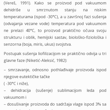
(Vereš, 1991). Kako se proizvod pod vakuumom
dehidriše u smrznutom stanju na niskim
temperaturama (ispod -30°C), a u završnoj fazi sušenja
(odvajanja vezane vode) temperatura pod vakuumom
ne prelazi 40°C, to proizvod praktično očuva svoju
strukturu i oblik, hemijski sastav, biološko-fiziološka i
senzorna (boja, miris, ukus) svojstva.
Postupak sušenja liofilizacijom se praktično odvija u tri
glavne faze (Niketić-Aleksić, 1982):
– smrzavanje, odnosno pothlađivaje proizvoda ispod
njegove eutektičke tačke
( -30°C i niže),
– dehidracija (sušenje) sublimacijom leda pod
vakuumom i
– dosušivanje proizvoda do sadržaja vlage ispod 3% sa