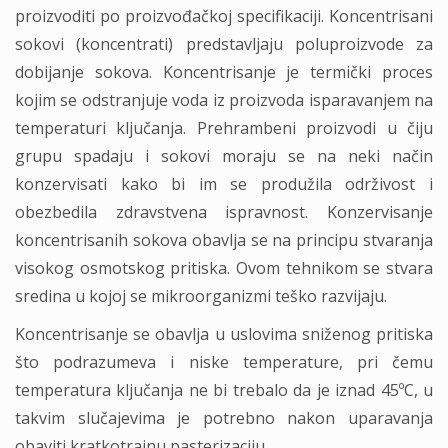
proizvoditi po proizvođačkoj specifikaciji. Koncentrisani
sokovi (koncentrati) predstavljaju poluproizvode za
dobijanje sokova. Koncentrisanje je termički proces
kojim se odstranjuje voda iz proizvoda isparavanjem na
temperaturi ključanja. Prehrambeni proizvodi u čiju
grupu spadaju i sokovi moraju se na neki način
konzervisati kako bi im se produžila održivost i
obezbedila zdravstvena ispravnost. Konzervisanje
koncentrisanih sokova obavlja se na principu stvaranja
visokog osmotskog pritiska. Ovom tehnikom se stvara
sredina u kojoj se mikroorganizmi teško razvijaju.
Koncentrisanje se obavlja u uslovima sniženog pritiska
što podrazumeva i niske temperature, pri čemu
temperatura ključanja ne bi trebalo da je iznad 45ºC, u
takvim slučajevima je potrebno nakon uparavanja
obaviti kratkotrajnu pasterizaciju.