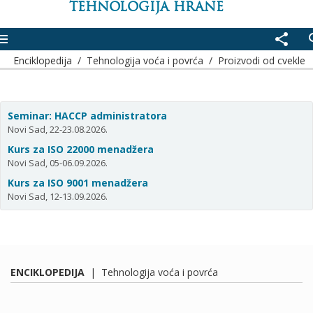
TEHNOLOGIJA HRANE
enu
share
se
Enciklopedija
/
Tehnologija voća i povrća
/
Proizvodi od cvekle
Seminar: HACCP administratora
Novi Sad, 22-23.08.2026.
Kurs za ISO 22000 menadžera
Novi Sad, 05-06.09.2026.
Kurs za ISO 9001 menadžera
Novi Sad, 12-13.09.2026.
ENCIKLOPEDIJA
|
Tehnologija voća i povrća