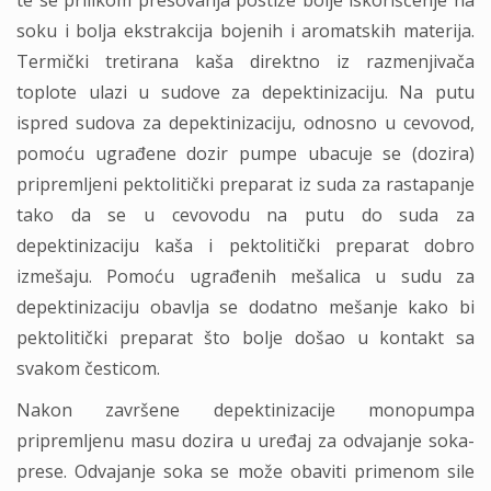
te se prilikom presovanja postiže bolje iskorišćenje na
soku i bolja ekstrakcija bojenih i aromatskih materija.
Termički tretirana kaša direktno iz razmenjivača
toplote ulazi u sudove za depektinizaciju. Na putu
ispred sudova za depektinizaciju, odnosno u cevovod,
pomoću ugrađene dozir pumpe ubacuje se (dozira)
pripremljeni pektolitički preparat iz suda za rastapanje
tako da se u cevovodu na putu do suda za
depektinizaciju kaša i pektolitički preparat dobro
izmešaju. Pomoću ugrađenih mešalica u sudu za
depektinizaciju obavlja se dodatno mešanje kako bi
pektolitički preparat što bolje došao u kontakt sa
svakom česticom.
Nakon završene depektinizacije monopumpa
pripremljenu masu dozira u uređaj za odvajanje soka-
prese. Odvajanje soka se može obaviti primenom sile