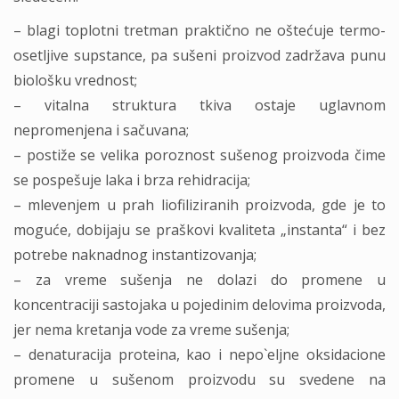
– blagi toplotni tretman praktično ne oštećuje termo-
osetljive supstance, pa sušeni proizvod zadržava punu
biološku vrednost;
– vitalna struktura tkiva ostaje uglavnom
nepromenjena i sačuvana;
– postiže se velika poroznost sušenog proizvoda čime
se pospešuje laka i brza rehidracija;
– mlevenjem u prah liofiliziranih proizvoda, gde je to
moguće, dobijaju se praškovi kvaliteta „instanta“ i bez
potrebe naknadnog instantizovanja;
– za vreme sušenja ne dolazi do promene u
koncentraciji sastojaka u pojedinim delovima proizvoda,
jer nema kretanja vode za vreme sušenja;
– denaturacija proteina, kao i nepo`eljne oksidacione
promene u sušenom proizvodu su svedene na