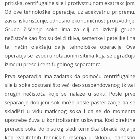
pritiska, centifugalne sile i protivstrujnom ekstrakcijom.
Od ove tehnološke operacije, uz adekvatnu pripremu,
zavisi iskorišćenje, odnosno ekonomičnost proizvodnje.
Grubo čišćenje soka ima za cilj da izdvoji grube
nečistoće kao što su delići tkiva, semenke i peteljke i na
taj način olakšaju dalje tehnološke operacije. Ova
operacija se izvodi u rotacionim sitima koja se ugrađuju
između prese i centifugalnog separatora.
Prva separacija ima zadatak da pomoću centrifugalne
sile iz soka odstrani što veći deo suspendovanog tkiva i
drugih nečistoća koje se nalaze u soku. Posle prve
separacije dobijeni sok može posle pasterizacije da se
skladišti u vidu matičnog soka i da se do momenta
upotrebe čuva u kontrolisanim uslovima. Kod direktne
prerade soka do bistrog sledi termička obrada koja je
kod kvalitetnih tehničkih rešenja u sklopu, odnosno