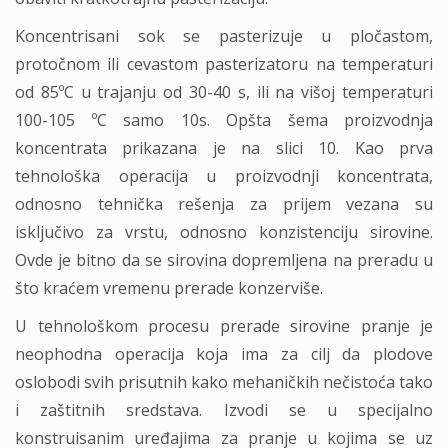
Koncentrisani sok se pasterizuje u pločastom,
protočnom ili cevastom pasterizatoru na temperaturi
od 85ºC u trajanju od 30-40 s, ili na višoj temperaturi
100-105 ºC samo 10s. Opšta šema proizvodnja
koncentrata prikazana je na slici 10. Kao prva
tehnološka operacija u proizvodnji koncentrata,
odnosno tehnička rešenja za prijem vezana su
isključivo za vrstu, odnosno konzistenciju sirovine.
Ovde je bitno da se sirovina dopremljena na preradu u
što kraćem vremenu prerade konzerviše.
U tehnološkom procesu prerade sirovine pranje je
neophodna operacija koja ima za cilj da plodove
oslobodi svih prisutnih kako mehaničkih nečistoća tako
i zaštitnih sredstava. Izvodi se u specijalno
konstruisanim uređajima za pranje u kojima se uz