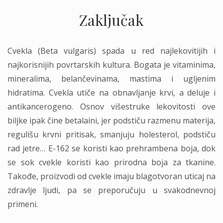
Zaključak
Cvekla (Beta vulgaris) spada u red najlekovitijih i
najkorisnijih povrtarskih kultura. Bogata je vitaminima,
mineralima, belančevinama, mastima i ugljenim
hidratima. Cvekla utiče na obnavljanje krvi, a deluje i
antikancerogeno. Osnov višestruke lekovitosti ove
biljke ipak čine betalaini, jer podstiču razmenu materija,
regulišu krvni pritisak, smanjuju holesterol, podstiču
rad jetre… E-162 se koristi kao prehrambena boja, dok
se sok cvekle koristi kao prirodna boja za tkanine.
Takođe, proizvodi od cvekle imaju blagotvoran uticaj na
zdravlje ljudi, pa se preporučuju u svakodnevnoj
primeni.
.