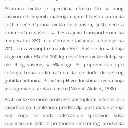
Priprema cvekle je specifična utoliko što se zbog
rastvorenih bojenih materija najpre blanšira pa onda
ljušti i seče. Oprana cvekla se blanšira, ljušti, seče a
zatim suši u sušnici sa beskrajnim transporterom na
temperaturi 85ºC u početnom stadijumu, a kasnije na
70ºC, i u završnoj fazi na oko 55ºC. Suši se do sadržaja
vlage od oko 5%. Od 100 kg neljuštene cvekle dobija se
oko 9 kg sušene, sa 5% vlage. Pri pripremi kao i pri
sušenju treba voditi računa da ne dođe do velikog
gubitka betanina. Pri višim pH vrednostima crvena boja
pri zagrevanju prelazi u mrku (Niketić-Aleksić, 1988).
Prah cvekle se može proizvesti postupkom liofilizacije ili
raspršivanja. Liofilizacija predstavlja postupak sušenja
kod koga se voda odstranjuje (proizvod suši)
sublimacijom leda iz prethodno smrznutog proizvoda