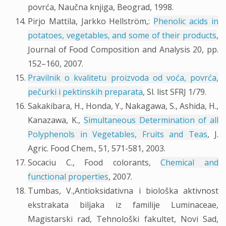
povrća, Naučna knjiga, Beograd, 1998.
Pirjo Mattila, Jarkko Hellström,:
Phenolic acids in
potatoes, vegetables, and some of their products
,
Journal of Food Composition and Analysis 20, pp.
152–160, 2007.
Pravilnik o kvalitetu proizvoda od voća, povrća,
pečurki i pektinskih preparata
, Sl. list SFRJ 1/79.
Sakakibara, H., Honda, Y., Nakagawa, S., Ashida, H.,
Kanazawa, K.,
Simultaneous Determination of all
Polyphenols in Vegetables, Fruits and Teas
, J.
Agric. Food Chem., 51, 571-581, 2003.
Socaciu C., Food colorants,
Chemical and
functional properties
, 2007.
Tumbas, V.,Antioksidativna i biološka aktivnost
ekstrakata biljaka iz familije Luminaceae,
Magistarski rad, Tehnološki fakultet, Novi Sad,