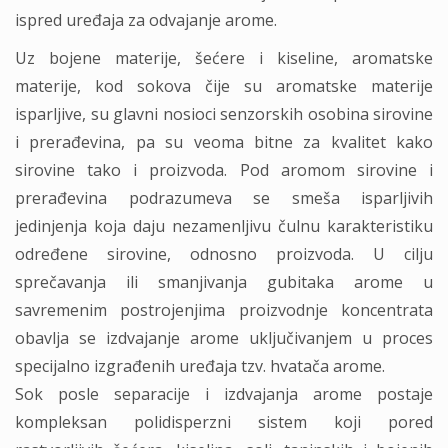
ispred uređaja za odvajanje arome.
Uz bojene materije, šećere i kiseline, aromatske
materije, kod sokova čije su aromatske materije
isparljive, su glavni nosioci senzorskih osobina sirovine
i prerađevina, pa su veoma bitne za kvalitet kako
sirovine tako i proizvoda. Pod aromom sirovine i
prerađevina podrazumeva se smeša isparljivih
jedinjenja koja daju nezamenljivu čulnu karakteristiku
određene sirovine, odnosno proizvoda. U cilju
sprečavanja ili smanjivanja gubitaka arome u
savremenim postrojenjima proizvodnje koncentrata
obavlja se izdvajanje arome uključivanjem u proces
specijalno izgrađenih uređaja tzv. hvatača arome.
Sok posle separacije i izdvajanja arome postaje
kompleksan polidisperzni sistem koji pored