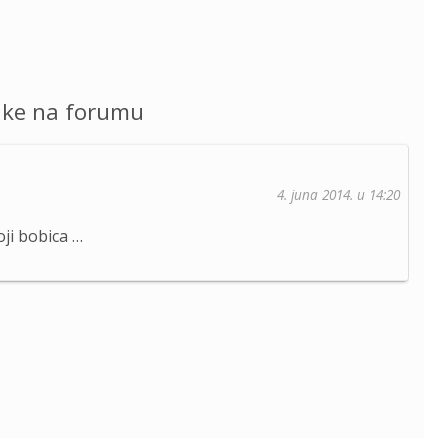
uke na forumu
4. juna 2014. u 14:20
oji bobica …