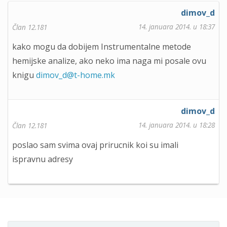
dimov_d
14. januara 2014. u 18:37
Član 12.181
kako mogu da dobijem Instrumentalne metode
hemijske analize, ako neko ima naga mi posale ovu
knigu
dimov_d@t-home.mk
dimov_d
14. januara 2014. u 18:28
Član 12.181
poslao sam svima ovaj prirucnik koi su imali
ispravnu adresy