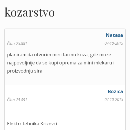
kozarstvo
Natasa
07-10-2015
Član 25.881
planiram da otvorim mini farmu koza, gde moze
najpovoljnije da se kupi oprema za mini mlekaru i
proizvodnju sira
Bozica
07-10-2015
Član 25.891
Elektrotehnika Krizevci