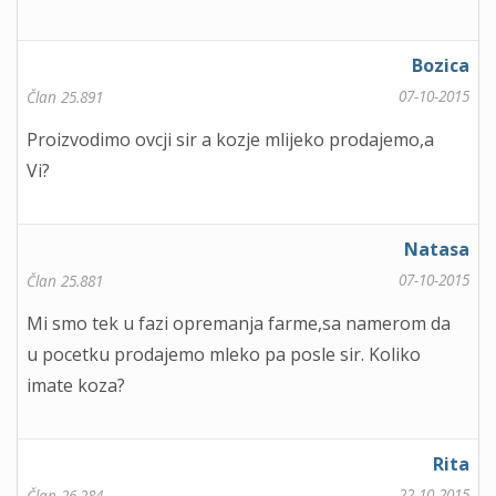
Bozica
07-10-2015
Član 25.891
Proizvodimo ovcji sir a kozje mlijeko prodajemo,a
Vi?
Natasa
07-10-2015
Član 25.881
Mi smo tek u fazi opremanja farme,sa namerom da
u pocetku prodajemo mleko pa posle sir. Koliko
imate koza?
Rita
22-10-2015
Član 26.284