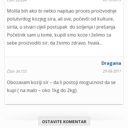
Molila bih ako bi netko napisao proces proizvodnje
polutvrdog kozjeg sira, ali sve, počevši od kulture,
sirila, u stvari cijeli postupak do soljenja i prešanja.
Početnik sam u tome, kupili smo koze i želimo za
sebe proizvoditi sir, da živimo zdravo. hvala…
Dragana
29-08-2017
Član 34.155
Obozavam koziji sir – da li postoji mogucnost da se
kupi ( na malo – oko 1kg do 2kg).
OSTAVITE KOMENTAR