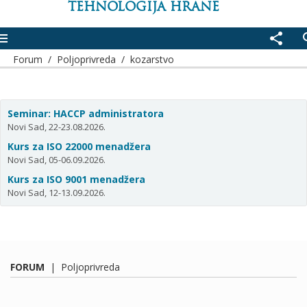
TEHNOLOGIJA HRANE
enu
share
se
Forum
/
Poljoprivreda
/
kozarstvo
Seminar: HACCP administratora
Novi Sad, 22-23.08.2026.
Kurs za ISO 22000 menadžera
Novi Sad, 05-06.09.2026.
Kurs za ISO 9001 menadžera
Novi Sad, 12-13.09.2026.
FORUM
|
Poljoprivreda