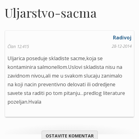
Uljarstvo-sacma
Radivoj
28-12-2014
Član 12.415
Uljarica poseduje skladiste sacme,koja se
kontaminira salmonellom.Uslovi skladista nisu na
zavidnom nivou,ali me u svakom slucaju zanimalo
na koji nacin preventivno delovati ili odredjene
savete sta raditi po tom pitanju…predlog literature
pozeljan.Hvala
OSTAVITE KOMENTAR