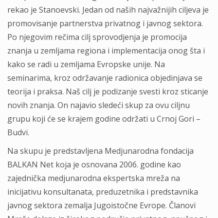
rekao je Stanoevski. Jedan od naših najvažnijih ciljeva je
promovisanje partnerstva privatnog i javnog sektora.
Po njegovim rečima cilj sprovodjenja je promocija
znanja u zemljama regiona i implementacija onog šta i
kako se radi u zemljama Evropske unije. Na
seminarima, kroz održavanje radionica objedinjava se
teorija i praksa. Naš cilj je podizanje svesti kroz sticanje
novih znanja. On najavio sledeći skup za ovu ciljnu
grupu koji će se krajem godine održati u Crnoj Gori –
Budvi.
Na skupu je predstavljena Medjunarodna fondacija
BALKAN Net koja je osnovana 2006. godine kao
zajednička medjunarodna ekspertska mreža na
inicijativu konsultanata, preduzetnika i predstavnika
javnog sektora zemalja Jugoistočne Evrope. Članovi