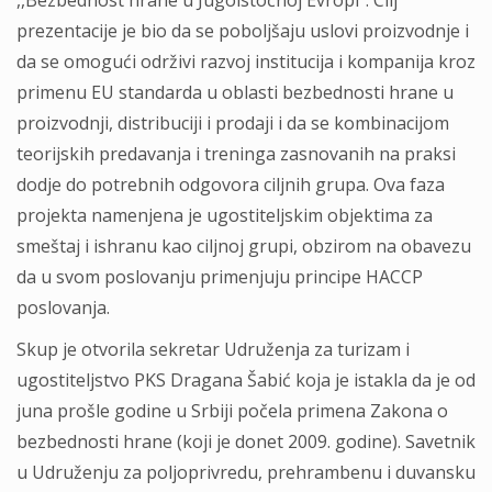
,,Bezbednost hrane u Jugoistočnoj Evropi“. Cilj
prezentacije je bio da se poboljšaju uslovi proizvodnje i
da se omogući održivi razvoj institucija i kompanija kroz
primenu EU standarda u oblasti bezbednosti hrane u
proizvodnji, distribuciji i prodaji i da se kombinacijom
teorijskih predavanja i treninga zasnovanih na praksi
dodje do potrebnih odgovora ciljnih grupa. Ova faza
projekta namenjena je ugostiteljskim objektima za
smeštaj i ishranu kao ciljnoj grupi, obzirom na obavezu
da u svom poslovanju primenjuju principe HACCP
poslovanja.
Skup je otvorila sekretar Udruženja za turizam i
ugostiteljstvo PKS Dragana Šabić koja je istakla da je od
juna prošle godine u Srbiji počela primena Zakona o
bezbednosti hrane (koji je donet 2009. godine). Savetnik
u Udruženju za poljoprivredu, prehrambenu i duvansku