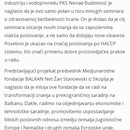
industriju i vodoprivredu PKS Nenad Budimović je
naglasio da je ovo samo jedan u nizu mnogih seminara
o zdravstvenoj bezbednosti hrane. On je dodao da je cilj
seminara sticanje novih znanja da se zaposlenima
olakša poslovanje, a ne samo da dobijaju nove obaveze.
Posebno je ukazao na značaj poslovanja po HACCP
sistemu, što znači primenu dobre proizvodjačke prakse
u radu.
Predstavljajući projekat predsednik Medjunarodne
fondacije BALKAN Net Žan Stanoevski iz Skoplja je
naglasio da je misija ove fondacije da se radi na
transformaciji znanja u prekograničnoj saradnji na
Balkanu. Dakle, radimo na objedinjavanju ekonomske i
tehnološke saradnje, promovišemo uspostavljanje
bliskih poslovnih odnosa izmedju zemalja Jugoistočne
Evrope i Nemačke i drugih zemalja Evropske unije,