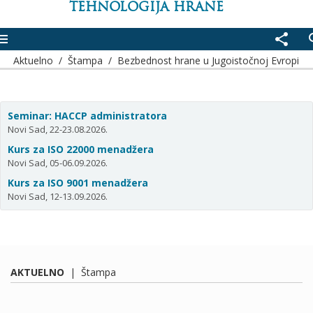
TEHNOLOGIJA HRANE
enu
share
se
Aktuelno
/
Štampa
/
Bezbednost hrane u Jugoistočnoj Evropi
Seminar: HACCP administratora
Novi Sad, 22-23.08.2026.
Kurs za ISO 22000 menadžera
Novi Sad, 05-06.09.2026.
Kurs za ISO 9001 menadžera
Novi Sad, 12-13.09.2026.
AKTUELNO
|
Štampa