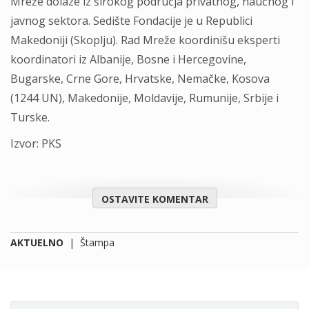
Mreže dolaze iz širokog područja privatnog, naučnog i
javnog sektora. Sedište Fondacije je u Republici
Makedoniji (Skoplju). Rad Mreže koordinišu eksperti
koordinatori iz Albanije, Bosne i Hercegovine,
Bugarske, Crne Gore, Hrvatske, Nemačke, Kosova
(1244 UN), Makedonije, Moldavije, Rumunije, Srbije i
Turske.
Izvor: PKS
OSTAVITE KOMENTAR
AKTUELNO
|
Štampa