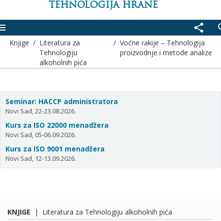
TEHNOLOGIJA HRANE
enu
share
se
Knjige
/
Literatura za
/
Voćne rakije – Tehnologija
Tehnologiju
proizvodnje i metode analize
alkoholnih pića
Seminar: HACCP administratora
Novi Sad, 22-23.08.2026.
Kurs za ISO 22000 menadžera
Novi Sad, 05-06.09.2026.
Kurs za ISO 9001 menadžera
Novi Sad, 12-13.09.2026.
KNJIGE
|
Literatura za Tehnologiju alkoholnih pića