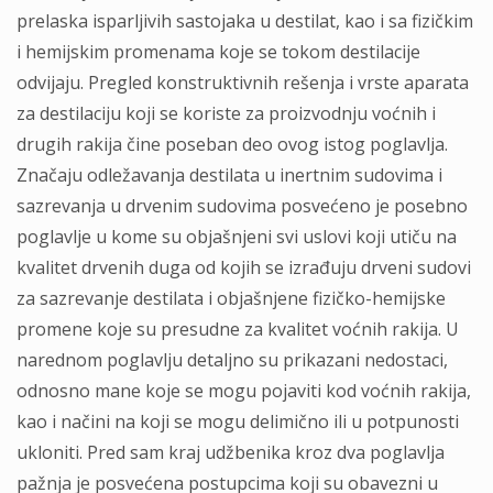
prelaska isparljivih sastojaka u destilat, kao i sa fizičkim
i hemijskim promenama koje se tokom destilacije
odvijaju. Pregled konstruktivnih rešenja i vrste aparata
za destilaciju koji se koriste za proizvodnju voćnih i
drugih rakija čine poseban deo ovog istog poglavlja.
Značaju odležavanja destilata u inertnim sudovima i
sazrevanja u drvenim sudovima posvećeno je posebno
poglavlje u kome su objašnjeni svi uslovi koji utiču na
kvalitet drvenih duga od kojih se izrađuju drveni sudovi
za sazrevanje destilata i objašnjene fizičko-hemijske
promene koje su presudne za kvalitet voćnih rakija. U
narednom poglavlju detaljno su prikazani nedostaci,
odnosno mane koje se mogu pojaviti kod voćnih rakija,
kao i načini na koji se mogu delimično ili u potpunosti
ukloniti. Pred sam kraj udžbenika kroz dva poglavlja
pažnja je posvećena postupcima koji su obavezni u