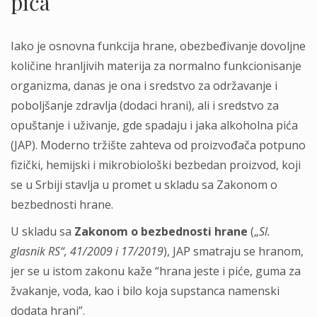
pića
Iako je osnovna funkcija hrane, obezbeđivanje dovoljne
količine hranljivih materija za normalno funkcionisanje
organizma, danas je ona i sredstvo za održavanje i
poboljšanje zdravlja (dodaci hrani), ali i sredstvo za
opuštanje i uživanje, gde spadaju i jaka alkoholna pića
(JAP). Moderno tržište zahteva od proizvođača potpuno
fizički, hemijski i mikrobiološki bezbedan proizvod, koji
se u Srbiji stavlja u promet u skladu sa Zakonom o
bezbednosti hrane.
U skladu sa
Zakonom o bezbednosti hrane
(„
Sl.
glasnik RS“, 41/2009 i 17/2019
), JAP smatraju se hranom,
jer se u istom zakonu kaže “hrana jeste i piće, guma za
žvakanje, voda, kao i bilo koja supstanca namenski
dodata hrani”.