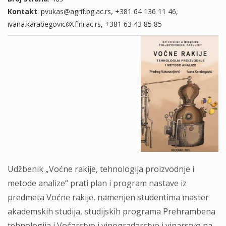
Kontakt
: pvukas@agrif.bg.ac.rs, +381 64 136 11 46,
ivana.karabegovic@tf.ni.ac.rs, +381 63 43 85 85
Udžbenik „Voćne rakije, tehnologija proizvodnje i
metode analize“ prati plan i program nastave iz
predmeta Voćne rakije, namenjen studentima master
akademskih studija, studijskih programa Prehrambena
tehnologija i Voćarstvo i vinogradarstvo i vinarstvo na