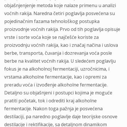
objašnjenjenje metoda koje nalaze primenu u analizi
voćnih rakija. Naredna četiri poglavlja posvećena su
pojedinačnim fazama tehnološkog postupka
proizvodnje voćnih rakija. Prvo od tih poglavlja opisuje
vrste i sorte voća koje se najčešće koriste za
proizvodnju voćnih rakija, kao i značaj načina i uslova
berbe, transporta, čuvanja i dozrevanja voća posle
berbe na kvalitet voćnih rakija. U sledećem poglavlju
fokus je na alkoholnoj fermentaciji, uzročnicima, i
vrstama alkoholne fermentacije, kao i opremi za
preradu voća i izvođenje alkoholne fermentacije.
Detaljno su objašnjeni i postupci kojima je moguće
pratiti početak, tok i odrediti kraj alkoholne
fermentacije. Nakon toga pažnja je posvećena
destilaciji, pa naredno poglavlje daje teorijske osnove
destilacije i rektifikacije, sa detaljnom dinamikom