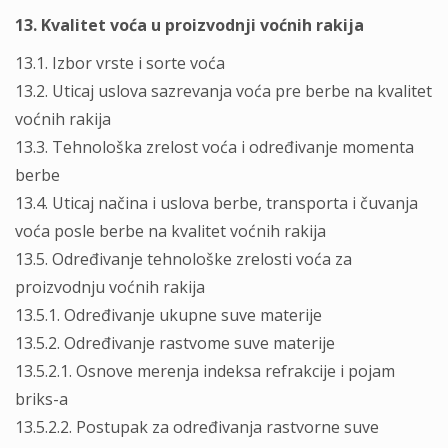
13. Kvalitet voća u proizvodnji voćnih rakija
13.1. Izbor vrste i sorte voća
13.2. Uticaj uslova sazrevanja voća pre berbe na kvalitet
voćnih rakija
13.3. Tehnološka zrelost voća i određivanje momenta
berbe
13.4. Uticaj načina i uslova berbe, transporta i čuvanja
voća posle berbe na kvalitet voćnih rakija
13.5. Određivanje tehnološke zrelosti voća za
proizvodnju voćnih rakija
13.5.1. Određivanje ukupne suve materije
13.5.2. Određivanje rastvome suve materije
13.5.2.1. Osnove merenja indeksa refrakcije i pojam
briks-a
13.5.2.2. Postupak za određivanja rastvorne suve