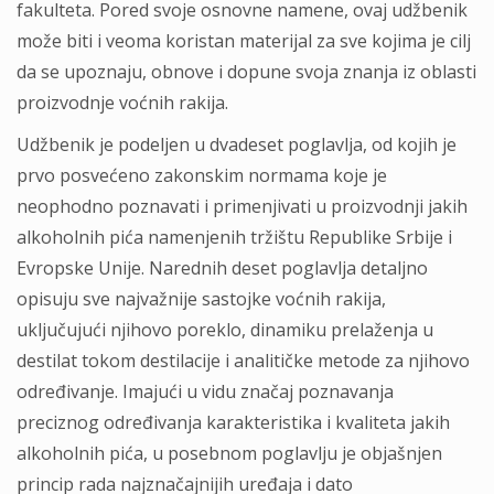
fakulteta. Pored svoje osnovne namene, ovaj udžbenik
može biti i veoma koristan materijal za sve kojima je cilj
da se upoznaju, obnove i dopune svoja znanja iz oblasti
proizvodnje voćnih rakija.
Udžbenik je podeljen u dvadeset poglavlja, od kojih je
prvo posvećeno zakonskim normama koje je
neophodno poznavati i primenjivati u proizvodnji jakih
alkoholnih pića namenjenih tržištu Republike Srbije i
Evropske Unije. Narednih deset poglavlja detaljno
opisuju sve najvažnije sastojke voćnih rakija,
uključujući njihovo poreklo, dinamiku prelaženja u
destilat tokom destilacije i analitičke metode za njihovo
određivanje. Imajući u vidu značaj poznavanja
preciznog određivanja karakteristika i kvaliteta jakih
alkoholnih pića, u posebnom poglavlju je objašnjen
princip rada najznačajnijih uređaja i dato