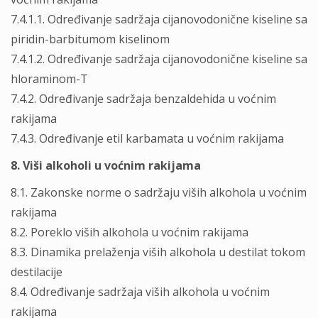
7.4.1.1. Određivanje sadržaja cijanovodonične kiseline sa
piridin-barbitumom kiselinom
7.4.1.2. Određivanje sadržaja cijanovodonične kiseline sa
hloraminom-T
7.4.2. Određivanje sadržaja benzaldehida u voćnim
rakijama
7.4.3. Određivanje etil karbamata u voćnim rakijama
8. Viši alkoholi u voćnim rakijama
8.1. Zakonske norme o sadržaju viših alkohola u voćnim
rakijama
8.2. Poreklo viših alkohola u voćnim rakijama
8.3. Dinamika prelaženja viših alkohola u destilat tokom
destilacije
8.4. Određivanje sadržaja viših alkohola u voćnim
rakijama