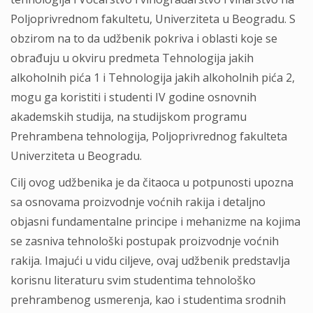
Poljoprivrednom fakultetu, Univerziteta u Beogradu. S
obzirom na to da udžbenik pokriva i oblasti koje se
obrađuju u okviru predmeta Tehnologija jakih
alkoholnih pića 1 i Tehnologija jakih alkoholnih pića 2,
mogu ga koristiti i studenti IV godine osnovnih
akademskih studija, na studijskom programu
Prehrambena tehnologija, Poljoprivrednog fakulteta
Univerziteta u Beogradu.
Cilj ovog udžbenika je da čitaoca u potpunosti upozna
sa osnovama proizvodnje voćnih rakija i detaljno
objasni fundamentalne principe i mehanizme na kojima
se zasniva tehnološki postupak proizvodnje voćnih
rakija. Imajući u vidu ciljeve, ovaj udžbenik predstavlja
korisnu literaturu svim studentima tehnološko
prehrambenog usmerenja, kao i studentima srodnih