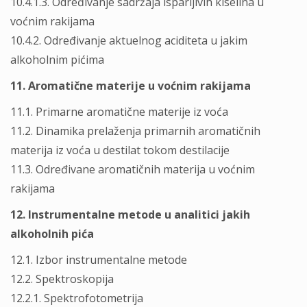
10.4.1.3. Određivanje sadržaja isparljivih kiselina u
voćnim rakijama
10.4.2. Određivanje aktuelnog aciditeta u jakim
alkoholnim pićima
11. Aromatične materije u voćnim rakijama
11.1. Primarne aromatične materije iz voća
11.2. Dinamika prelaženja primarnih aromatičnih
materija iz voća u destilat tokom destilacije
11.3. Određivane aromatičnih materija u voćnim
rakijama
12. Instrumentalne metode u analitici jakih
alkoholnih pića
12.1. Izbor instrumentalne metode
12.2. Spektroskopija
12.2.1. Spektrofotometrija