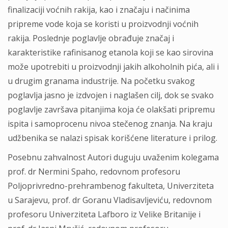
finalizaciji voćnih rakija, kao i značaju i načinima
pripreme vode koja se koristi u proizvodnji voćnih
rakija. Poslednje poglavlje obrađuje značaj i
karakteristike rafinisanog etanola koji se kao sirovina
može upotrebiti u proizvodnji jakih alkoholnih pića, ali i
u drugim granama industrije. Na početku svakog
poglavlja jasno je izdvojen i naglašen cilj, dok se svako
poglavlje završava pitanjima koja će olakšati pripremu
ispita i samoprocenu nivoa stečenog znanja. Na kraju
udžbenika se nalazi spisak korišćene literature i prilog.
Posebnu zahvalnost Autori duguju uvaženim kolegama
prof. dr Nermini Spaho, redovnom profesoru
Poljoprivredno-prehrambenog fakulteta, Univerziteta
u Sarajevu, prof. dr Goranu Vladisavljeviću, redovnom
profesoru Univerziteta Lafboro iz Velike Britanije i