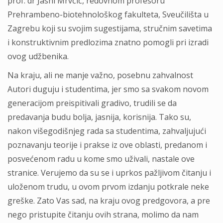
prof. dr Jasni Mrvčić, redovnom profesoru
Prehrambeno-biotehnološkog fakulteta, Sveučilišta u
Zagrebu koji su svojim sugestijama, stručnim savetima
i konstruktivnim predlozima znatno pomogli pri izradi
ovog udžbenika.
Na kraju, ali ne manje važno, posebnu zahvalnost
Autori duguju i studentima, jer smo sa svakom novom
generacijom preispitivali gradivo, trudili se da
predavanja budu bolja, jasnija, korisnija. Tako su,
nakon višegodišnjeg rada sa studentima, zahvaljujući
poznavanju teorije i prakse iz ove oblasti, predanom i
posvećenom radu u kome smo uživali, nastale ove
stranice. Verujemo da su se i uprkos pažljivom čitanju i
uloženom trudu, u ovom prvom izdanju potkrale neke
greške. Zato Vas sad, na kraju ovog predgovora, a pre
nego pristupite čitanju ovih strana, molimo da nam