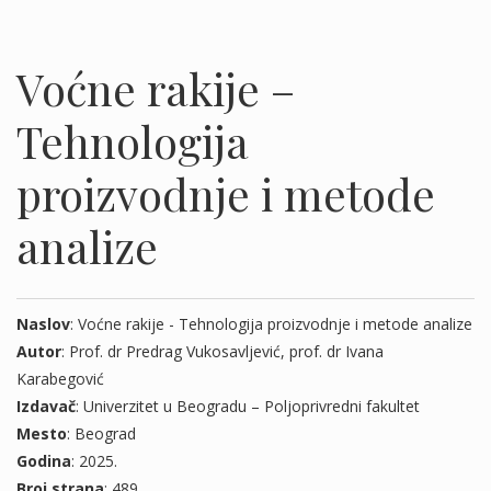
Voćne rakije –
Tehnologija
proizvodnje i metode
analize
Naslov
: Voćne rakije - Tehnologija proizvodnje i metode analize
Autor
: Prof. dr Predrag Vukosavljević, prof. dr Ivana
Karabegović
Izdavač
: Univerzitet u Beogradu – Poljoprivredni fakultet
Mesto
: Beograd
Godina
: 2025.
Broj strana
: 489