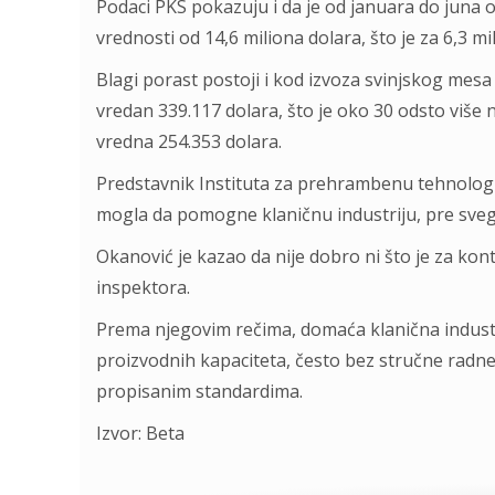
Podaci PKS pokazuju i da je od januara do juna 
vrednosti od 14,6 miliona dolara, što je za 6,3 m
Blagi porast postoji i kod izvoza svinjskog mesa 
vredan 339.117 dolara, što je oko 30 odsto više 
vredna 254.353 dolara.
Predstavnik Instituta za prehrambenu tehnolog
mogla da pomogne klaničnu industriju, pre sve
Okanović je kazao da nije dobro ni što je za kon
inspektora.
Prema njegovim rečima, domaća klanična industr
proizvodnih kapaciteta, često bez stručne radne 
propisanim standardima.
Izvor: Beta