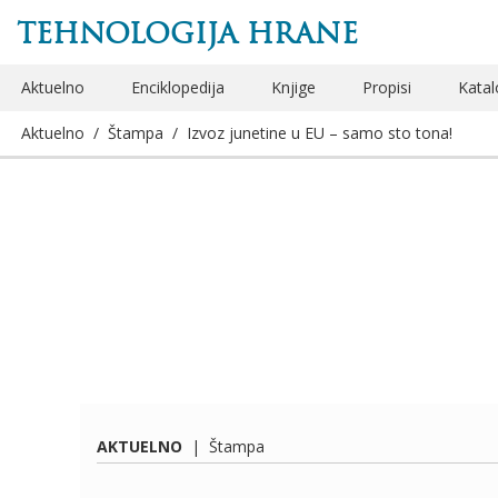
TEHNOLOGIJA HRANE
Aktuelno
Enciklopedija
Knjige
Propisi
Katal
Aktuelno
/
Štampa
/
Izvoz junetine u EU – samo sto tona!
AKTUELNO
|
Štampa