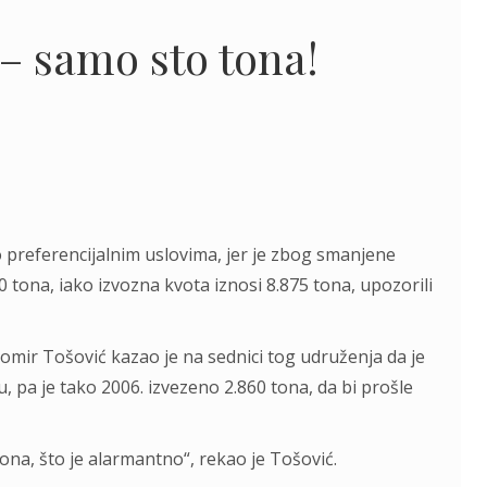
 – samo sto tona!
o preferencijalnim uslovima, jer je zbog smanjene
tona, iako izvozna kvota iznosi 8.875 tona, upozorili
omir Tošović kazao je na sednici tog udruženja da je
, pa je tako 2006. izvezeno 2.860 tona, da bi prošle
tona, što je alarmantno“, rekao je Tošović.