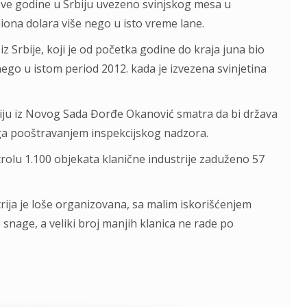
ove godine u Srbiju uvezeno svinjskog mesa u
iliona dolara više nego u isto vreme lane.
iz Srbije, koji je od početka godine do kraja juna bio
nego u istom period 2012. kada je izvezena svinjetina
iju iz Novog Sada Đorđe Okanović smatra da bi država
ga pooštravanjem inspekcijskog nadzora.
trolu 1.100 objekata klanične industrije zaduženo 57
ija je loše organizovana, sa malim iskorišćenjem
snage, a veliki broj manjih klanica ne rade po