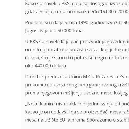
Kako su naveli u PKS, da bi se dostigao izvoz od
grla, a Srbija trenutno ima između 15.000 i 20.00
Podsetili su i da je Srbija 1990. godine izvozila 
Jugoslavije bio 50.000 tona.
U PKS su naveli da je pad proizvodnje goveđeg me
ocenili da ohrabruje porast izvoza, koji je tok
dolara, što je skoro tri puta više nego u isto 
oko 440.000 dolara.
Direktor preduzeća Union MZ iz Požarevca Zvonk
prekomerno uvozi zbog neorganizovanog tržišta
prema njegovom mišljenju uvozno meso lošijeg k
„Neke klanice nisu zaklale ni jednu svinju od p
kazao je on dodavši i da se proizvođači mesa iz 
mesa na tržište EU, a prema Sporazumu o stabiliza