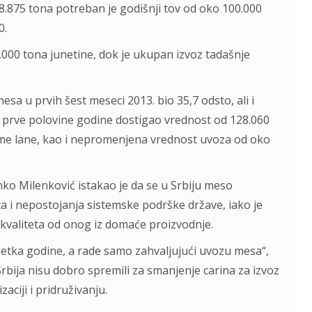
 8.875 tona potreban je godišnji tov od oko 100.000
0.
30.000 tona junetine, dok je ukupan izvoz tadašnje
sa u prvih šest meseci 2013. bio 35,7 odsto, ali i
om prve polovine godine dostigao vrednost od 128.060
vreme lane, kao i nepromenjena vrednost uvoza od oko
o Milenković istakao je da se u Srbiju meso
 i nepostojanja sistemske podrške države, iako je
valiteta od onog iz domaće proizvodnje.
očetka godine, a rade samo zahvaljujući uvozu mesa“,
Srbija nisu dobro spremili za smanjenje carina za izvoz
ciji i pridruživanju.