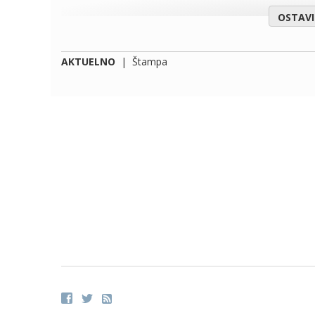
OSTAV
AKTUELNO
|
Štampa