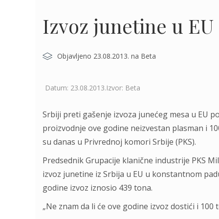
Izvoz junetine u EU
Objavljeno 23.08.2013. na Beta
Datum: 23.08.2013.Izvor: Beta
Srbiji preti gašenje izvoza junećeg mesa u EU p
proizvodnje ove godine neizvestan plasman i 100 
su danas u Privrednoj komori Srbije (PKS).
Predsednik Grupacije klanične industrije PKS Mil
izvoz junetine iz Srbija u EU u konstantnom padu
godine izvoz iznosio 439 tona.
„Ne znam da li će ove godine izvoz dostići i 100 