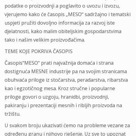
podatke o proizvodnji a poglavito o uvozu i izvozu,
vjerujemo kako će časopis „MESO“ sadržajno i tematski
uspjeti pružiti dovoljno informacija za razvoj iste
djelatnosti, kako malim obiteljskim gospodarstvima
tako i našim velikim proizvođačima.
TEME KOJE POKRIVA ČASOPIS
Časopis“MESO“ prati najvažnija domaća i strana
dostignuća MESNE industrije pa na svojim stranicama
obuhvaća priloge iz stočarstva, peradarstva, ribarstva
kao i egzotičnog mesa. Kroz stručne i popularne
priloge govori o uzgoju, hranidbi, proizvodnji,
pakiranju i prezentaciji mesnih i ribljih proizvoda na
tržištu.
U svakom broju ukazivati ćemo na probleme vezane za
određenu granu i njihovo rješenje. Uz sve to upoznat