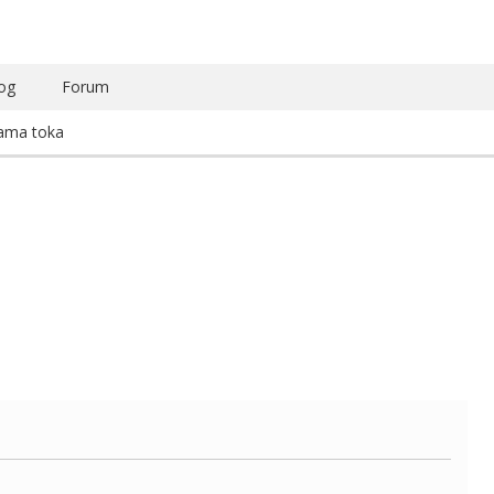
og
Forum
rama toka