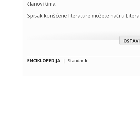
članovi tima.
Spisak korišćene literature možete naći u Liter
OSTAV
ENCIKLOPEDIJA
|
Standardi