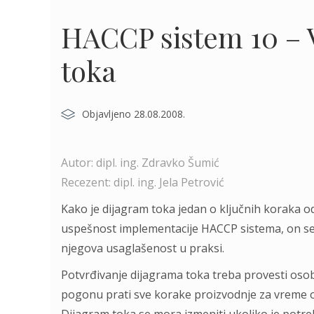
HACCP sistem 10 – V
toka
Objavljeno 28.08.2008.
Autor: dipl. ing. Zdravko Šumić
Recezent: dipl. ing. Jela Petrović
Kako je dijagram toka jedan o ključnih koraka od 
uspešnost implementacije HACCP sistema, on se m
njegova usaglašenost u praksi.
Potvrđivanje dijagrama toka treba provesti osob
pogonu prati sve korake proizvodnje za vreme odv