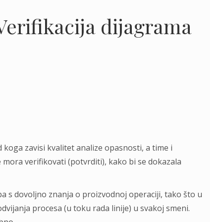
erifikacija dijagrama
koga zavisi kvalitet analize opasnosti, a time i
ora verifikovati (potvrditi), kako bi se dokazala
a s dovoljno znanja o proizvodnoj operaciji, tako što u
ijanja procesa (u toku rada linije) u svakoj smeni.