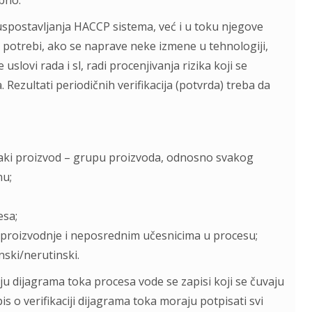
bno.
 uspostavljanja HACCP sistema, već i u toku njegove
 potrebi, ako se naprave neke izmene u tehnologiji,
slovi rada i sl, radi procenjivanja rizika koji se
zultati periodičnih verifikacija (potvrda) treba da
vaki proizvod – grupu proizvoda, odnosno svakog
nu;
esa;
 proizvodnje i neposrednim učesnicima u procesu;
nski/nerutinski.
ju dijagrama toka procesa vode se zapisi koji se čuvaju
o verifikaciji dijagrama toka moraju potpisati svi