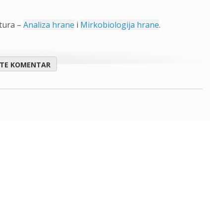
atura –
Analiza hrane
i
Mirkobiologija hrane
.
ITE KOMENTAR