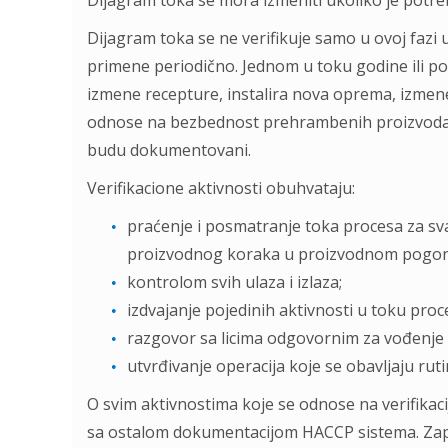
Dijagram toka se mora izmeniti ukoliko je potre
Dijagram toka se ne verifikuje samo u ovoj fazi
primene periodično. Jednom u toku godine ili po
izmene recepture, instalira nova oprema, izmene u
odnose na bezbednost prehrambenih proizvoda. Re
budu dokumentovani.
Verifikacione aktivnosti obuhvataju:
praćenje i posmatranje toka procesa za s
proizvodnog koraka u proizvodnom pogo
kontrolom svih ulaza i izlaza;
izdvajanje pojedinih aktivnosti u toku proc
razgovor sa licima odgovornim za vođenje
utvrđivanje operacija koje se obavljaju ruti
O svim aktivnostima koje se odnose na verifikaci
sa ostalom dokumentacijom HACCP sistema. Zapis 