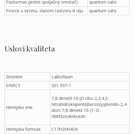
Pasturmas (jestivi spoljašnji omotač)
quantum satis
Povrće u sirćetu, slanom rastvoru ili ulju
quantum satis
.
Uslovi kvaliteta
.
Sinonimi
Laktoflavin
EINECS
201-507-1
7,8-dimetil-10-(D-ribo-2,3,4,5-
tetrahidroksipentil)benzo(y)pteridin-2,4-
Hemijsko ime
dion; 7,8-dimetil-10-(1′-D-
ribitil)izoaloksazin
Hemijska formula
C17H20N4O6