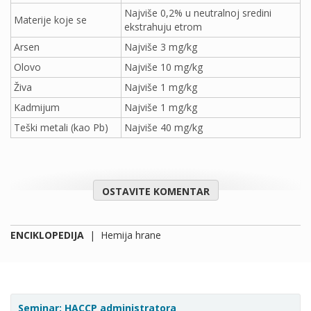
Najviše 0,2% u neutralnoj sredini
Materije koje se
ekstrahuju etrom
Arsen
Najviše 3 mg/kg
Olovo
Najviše 10 mg/kg
Živa
Najviše 1 mg/kg
Kadmijum
Najviše 1 mg/kg
Teški metali (kao Pb)
Najviše 40 mg/kg
OSTAVITE KOMENTAR
ENCIKLOPEDIJA
|
Hemija hrane
Seminar: HACCP administratora