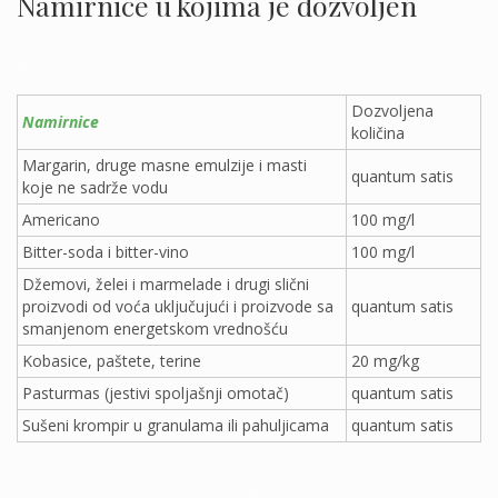
Namirnice u kojima je dozvoljen
.
Dozvoljena
Namirnice
količina
Margarin, druge masne emulzije i masti
quantum satis
koje ne sadrže vodu
Americano
100 mg/l
Bitter-soda i bitter-vino
100 mg/l
Džemovi, želei i marmelade i drugi slični
proizvodi od voća uključujući i proizvode sa
quantum satis
smanjenom energetskom vrednošću
Kobasice, paštete, terine
20 mg/kg
Pasturmas (jestivi spoljašnji omotač)
quantum satis
Sušeni krompir u granulama ili pahuljicama
quantum satis
.