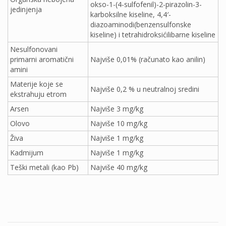
okso-1-(4-sulfofenil)-2-pirazolin-3-
jedinjenja
karboksilne kiseline, 4,4′-
diazoaminodi(benzensulfonske
kiseline) i tetrahidroksićilibarne kiseline
Nesulfonovani
primarni aromatični
Najviše 0,01% (računato kao anilin)
amini
Materije koje se
Najviše 0,2 % u neutralnoj sredini
ekstrahuju etrom
Arsen
Najviše 3 mg/kg
Olovo
Najviše 10 mg/kg
Živa
Najviše 1 mg/kg
Kadmijum
Najviše 1 mg/kg
Teški metali (kao Pb)
Najviše 40 mg/kg
.