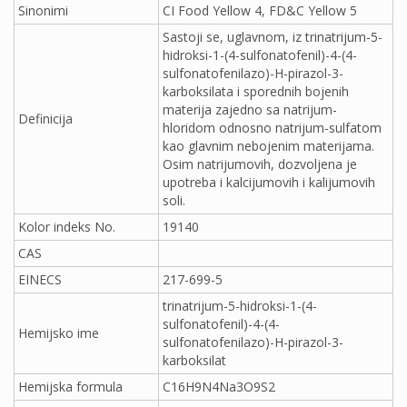
Sinonimi
CI Food Yellow 4, FD&C Yellow 5
Sastoji se, uglavnom, iz trinatrijum-5-
hidroksi-1-(4-sulfonatofenil)-4-(4-
sulfonatofenilazo)-H-pirazol-3-
karboksilata i sporednih bojenih
materija zajedno sa natrijum-
Definicija
hloridom odnosno natrijum-sulfatom
kao glavnim nebojenim materijama.
Osim natrijumovih, dozvoljena je
upotreba i kalcijumovih i kalijumovih
soli.
Kolor indeks No.
19140
CAS
EINECS
217-699-5
trinatrijum-5-hidroksi-1-(4-
sulfonatofenil)-4-(4-
Hemijsko ime
sulfonatofenilazo)-H-pirazol-3-
karboksilat
Hemijska formula
C16H9N4Na3O9S2