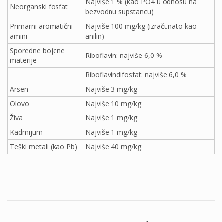
Najviše 1 % (kao PO4 u odnosu na
Neorganski fosfat
bezvodnu supstancu)
Primarni aromatični
Najviše 100 mg/kg (izračunato kao
amini
anilin)
Sporedne bojene
Riboflavin: najviše 6,0 %
materije
Riboflavindifosfat: najviše 6,0 %
Arsen
Najviše 3 mg/kg
Olovo
Najviše 10 mg/kg
Živa
Najviše 1 mg/kg
Kadmijum
Najviše 1 mg/kg
Teški metali (kao Pb)
Najviše 40 mg/kg
.