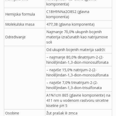
komponenta)
C18H9NNa2O8S2 (glavna
Hemijska formula
komponenta)
Molekulska masa
477,38 (glavna komponenta)
Najmanje 70,0% ukupnih bojenih
Određivanje
materija izračunatih kao natrijumove
soli
Od ukupnih bojenih materija sadrži:
– najmanje 80,0% dinatrijum-2-(2-
hinolil)indan-1,3-dion-monosulfonata
– najviše 15,0% natrijum-2-(2-
hinolil)indan-1,3-dion-monosulfonata
– najviše 7,0% trinatrijum-2-(2-
hinolil)indan-1,3-dion-trisulfonata
A1%1cm 865 (glavne komponente) na
411 nm u vodenom rastvoru sircetne
kiseline pH 5
Osobine
Žut prašak ili zrnca