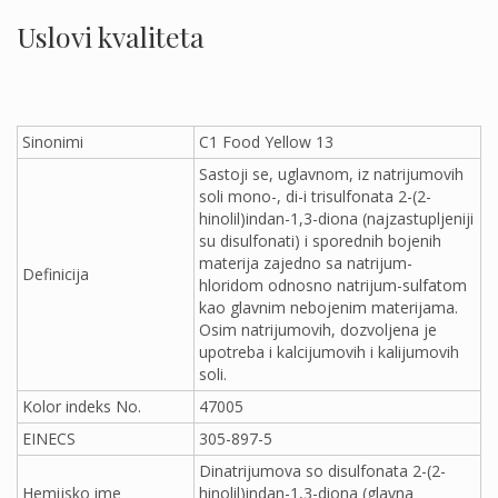
Uslovi kvaliteta
.
Sinonimi
C1 Food Yellow 13
Sastoji se, uglavnom, iz natrijumovih
soli mono-, di-i trisulfonata 2-(2-
hinolil)indan-1,3-diona (najzastupljeniji
su disulfonati) i sporednih bojenih
materija zajedno sa natrijum-
Definicija
hloridom odnosno natrijum-sulfatom
kao glavnim nebojenim materijama.
Osim natrijumovih, dozvoljena je
upotreba i kalcijumovih i kalijumovih
soli.
Kolor indeks No.
47005
EINECS
305-897-5
Dinatrijumova so disulfonata 2-(2-
Hemijsko ime
hinolil)indan-1,3-diona (glavna