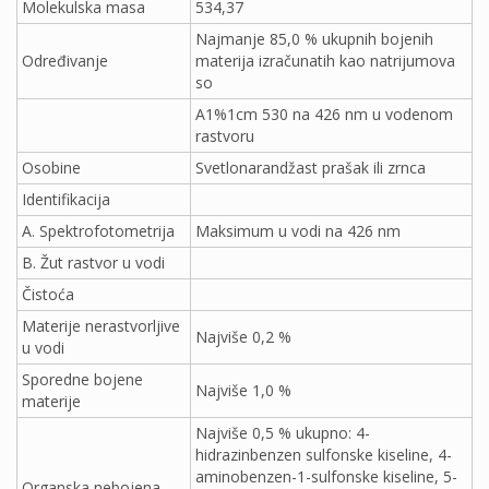
Molekulska masa
534,37
Najmanje 85,0 % ukupnih bojenih
Određivanje
materija izračunatih kao natrijumova
so
A1%1cm 530 na 426 nm u vodenom
rastvoru
Osobine
Svetlonarandžast prašak ili zrnca
Identifikacija
A. Spektrofotometrija
Maksimum u vodi na 426 nm
B. Žut rastvor u vodi
Čistoća
Materije nerastvorljive
Najviše 0,2 %
u vodi
Sporedne bojene
Najviše 1,0 %
materije
Najviše 0,5 % ukupno: 4-
hidrazinbenzen sulfonske kiseline, 4-
aminobenzen-1-sulfonske kiseline, 5-
Organska nebojena