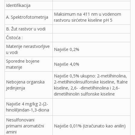
Identifikacija
Maksimum na 411 nm u vodenom
A. Spektrofotometrija
rastvoru sirćetne kiseline pH 5
B. Žut rastvor u vodi
Čistoća :
Materije nerastvorljive
Najviše 0,2%
u vodi
Sporedne bojene
Najviše 4,0%
materije
Najviše 0,5% ukupno: 2-metilhinolina,
Nebojena organska
2-metilhinolinsulfonske kiseline, ftalne
jedinjenja
kiseline, 2,6- -dimetilhinolina i 2,6-
dimetilhinolin sulfonske kiseline
Najviše 4 mg/kg 2-(2-
hinolil)indan-1,3-diona
Nesulfonovani
primarni aromatični
Najviše 0,01% (izračunato kao anilin)
amini