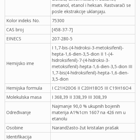
metanol, etanol i heksan. Rastvarači se
posle ekstrakcije uklanjaju.
Kolor indeks No.
75300
CAS broj
[458-37-7]
EINECS
207-280-5
I 1,7-bis-(4-hidroksi-3-metoksifenil)-
hepta-1,6-dien-3,5-dion II 1-(4-
hidroksifenil)-7-(4-hidroksi-3-
Hemijsko ime
metoksifenil)-hepta-1,6-dien-3,5-dion III
1,7-bis(4-hidroksifenil)-hepta-1,6-dien-
3,5-dion
Hemijska formula
I C21H20O6 II C20H18O5 III C19H16O4
Molekulska masa
I 368,39 II 338,39 III 308,39
Najmanje 90,0 % ukupnih bojenih
Određivanje
materija A1%1cm 1607 na 426 nm u
etanolu
Osobine
Narandžasto-žut kristalan prašak
Identifikacija