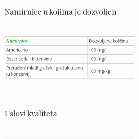
Namirnice u kojima je dozvoljen
.
Namirnice
Dozvoljena količina
Americano
100 mg/l
Bitter soda i bitter vino
100 mg/l
Prerađeni mladi grašak i grašak u zrnu
100 mg/kg
(u konzervi)
.
Uslovi kvaliteta
.