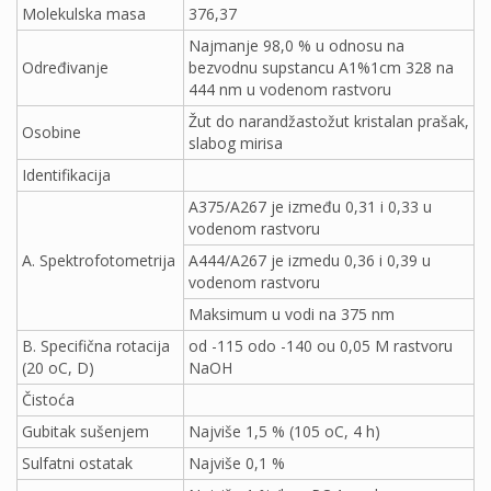
Molekulska masa
376,37
Najmanje 98,0 % u odnosu na
Određivanje
bezvodnu supstancu A1%1cm 328 na
444 nm u vodenom rastvoru
Žut do narandžastožut kristalan prašak,
Osobine
slabog mirisa
Identifikacija
A375/A267 je između 0,31 i 0,33 u
vodenom rastvoru
A. Spektrofotometrija
A444/A267 je izmedu 0,36 i 0,39 u
vodenom rastvoru
Maksimum u vodi na 375 nm
B. Specifična rotacija
od -115 odo -140 ou 0,05 M rastvoru
(20 oC, D)
NaOH
Čistoća
Gubitak sušenjem
Najviše 1,5 % (105 oC, 4 h)
Sulfatni ostatak
Najviše 0,1 %