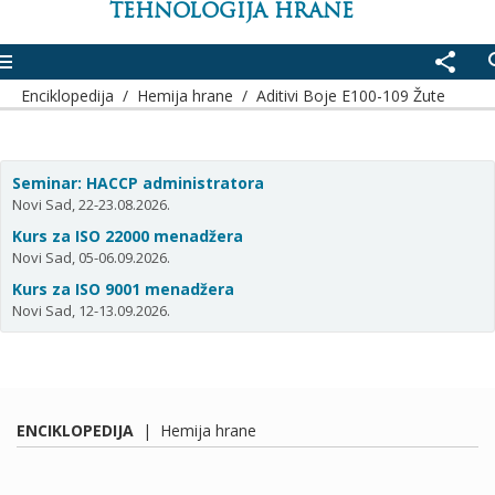
TEHNOLOGIJA HRANE
enu
share
se
Enciklopedija
/
Hemija hrane
/
Aditivi Boje E100-109 Žute
Seminar: HACCP administratora
Novi Sad, 22-23.08.2026.
Kurs za ISO 22000 menadžera
Novi Sad, 05-06.09.2026.
Kurs za ISO 9001 menadžera
Novi Sad, 12-13.09.2026.
ENCIKLOPEDIJA
|
Hemija hrane