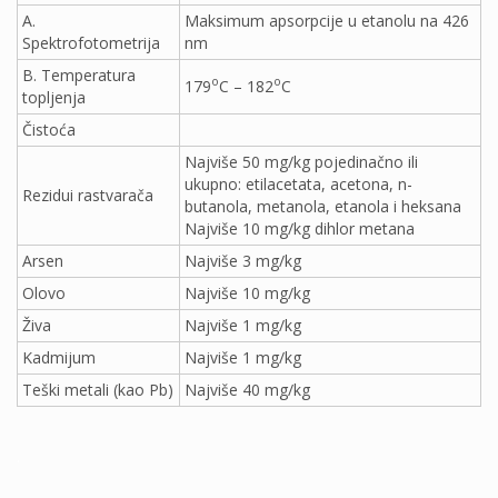
A.
Maksimum apsorpcije u etanolu na 426
Spektrofotometrija
nm
B. Temperatura
o
o
179
C – 182
C
topljenja
Čistoća
Najviše 50 mg/kg pojedinačno ili
ukupno: etilacetata, acetona, n-
Rezidui rastvarača
butanola, metanola, etanola i heksana
Najviše 10 mg/kg dihlor metana
Arsen
Najviše 3 mg/kg
Olovo
Najviše 10 mg/kg
Živa
Najviše 1 mg/kg
Kadmijum
Najviše 1 mg/kg
Teški metali (kao Pb)
Najviše 40 mg/kg
.