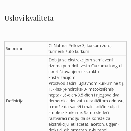
Uslovi kvaliteta
.
CI Natural Yellow 3, kurkum žuto,
Sinonimi
turmerik žuto kurkum
Dobija se ekstrakcijom samlevenih
rizoma prirodnih vrsta Curcuma longa L.
i prečišćavanjem ekstrakta
kristalizacijom.
Proizvod sadrži uglavnom kurkumine t.j.
1,7-bis-(4-hidroksi-3- metoksifenil)-
hepta-1,6-dien-3,5-dion i njegova dva
Definicija
demetoksi derivata u različitom odnosu,
a može da sadrži i male količine ulja i
smole iz kurkume. Samo sledeći
rastvarači mogu da se koriste za
ekstrakciju: etilacetat, aceton, ugljen-
dioksid, dihlormetan, n-butanol,