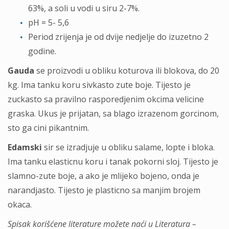
63%, a soli u vodi u siru 2-7%.
pH = 5- 5,6
Period zrijenja je od dvije nedjelje do izuzetno 2
godine.
Gauda
se proizvodi u obliku koturova ili blokova, do 20
kg. Ima tanku koru sivkasto zute boje. Tijesto je
zuckasto sa pravilno rasporedjenim okcima velicine
graska. Ukus je prijatan, sa blago izrazenom gorcinom,
sto ga cini pikantnim.
Edamski
sir se izradjuje u obliku salame, lopte i bloka.
Ima tanku elasticnu koru i tanak pokorni sloj. Tijesto je
slamno-zute boje, a ako je mlijeko bojeno, onda je
narandjasto. Tijesto je plasticno sa manjim brojem
okaca.
Spisak korišćene literature možete naći u Literatura –