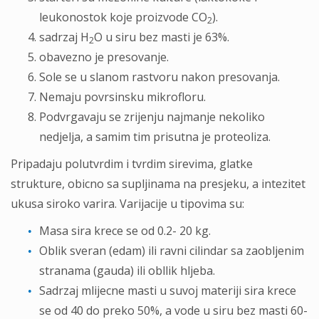
leukonostok koje proizvode CO
).
2
sadrzaj H
O u siru bez masti je 63%.
2
obavezno je presovanje.
Sole se u slanom rastvoru nakon presovanja.
Nemaju povrsinsku mikrofloru.
Podvrgavaju se zrijenju najmanje nekoliko
nedjelja, a samim tim prisutna je proteoliza.
Pripadaju polutvrdim i tvrdim sirevima, glatke
strukture, obicno sa supljinama na presjeku, a intezitet
ukusa siroko varira. Varijacije u tipovima su:
Masa sira krece se od 0.2- 20 kg.
Oblik sveran (edam) ili ravni cilindar sa zaobljenim
stranama (gauda) ili obllik hljeba.
Sadrzaj mlijecne masti u suvoj materiji sira krece
se od 40 do preko 50%, a vode u siru bez masti 60-