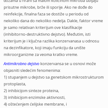
dozama u hrani sa malom količinom mikroba ubijaju
prisutne mikrobe, brže ili sporije. Ako ne dođe do
reinfekcije, finalna faza se dostiže u periodu od
nekoliko dana do nekoliko nedelja. Dakle, faktor vreme
je samo relativan kriterijum ove klasifikacije
(inhibitorno-destruktivno dejstvo). Međutim, isti
kriterijum je i ključna razlika konzervanasa u odnosu
na dezinfikatore, koji imaju funkciju da unište
mikroorganizme za veoma kratko vreme.
Antimikrobno dejstvo
konzervansa se u osnovi može
objasniti sledećim fenomenima:
1) stupanjem u dejstvo sa genetskom mikrostrukturom
protoplasta,
2) inhibicijom sinteze proteina,
3) inhibicijom enzimske aktivnosti,
4) oštećenjem ćelijske membrane, i