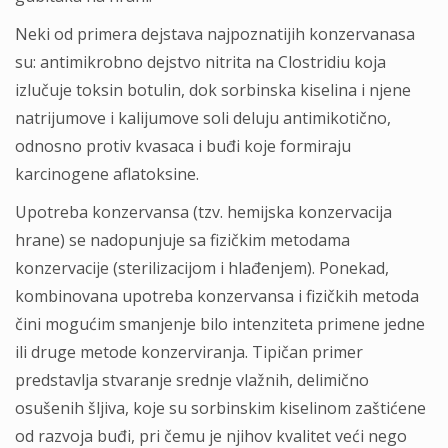
Neki od primera dejstava najpoznatijih konzervanasa
su: antimikrobno dejstvo nitrita na Clostridiu koja
izlučuje toksin botulin, dok sorbinska kiselina i njene
natrijumove i kalijumove soli deluju antimikotično,
odnosno protiv kvasaca i buđi koje formiraju
karcinogene aflatoksine.
Upotreba konzervansa (tzv. hemijska konzervacija
hrane) se nadopunjuje sa fizičkim metodama
konzervacije (sterilizacijom i hlađenjem). Ponekad,
kombinovana upotreba konzervansa i fizičkih metoda
čini mogućim smanjenje bilo intenziteta primene jedne
ili druge metode konzerviranja. Tipičan primer
predstavlja stvaranje srednje vlažnih, delimično
osušenih šljiva, koje su sorbinskim kiselinom zaštićene
od razvoja buđi, pri čemu je njihov kvalitet veći nego