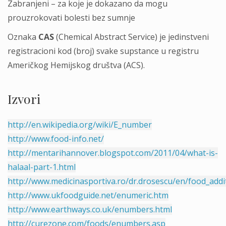
Zabranjeni – za koje je dokazano da mogu
prouzrokovati bolesti bez sumnje
Oznaka
CAS
(Chemical Abstract Service) je jedinstveni
registracioni kod (broj) svake supstance u registru
Američkog Hemijskog društva (ACS).
Izvori
http://en.wikipedia.org/wiki/E_number
http://www.food-info.net/
http://mentarihannover.blogspot.com/2011/04/what-is-
halaal-part-1.html
http://www.medicinasportiva.ro/dr.drosescu/en/food_add
http://www.ukfoodguide.net/enumeric.htm
http://www.earthways.co.uk/enumbers.html
http://curezone.com/foods/enumbers.asp