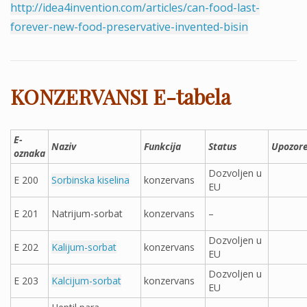
http://idea4invention.com/articles/can-food-last-
forever-new-food-preservative-invented-bisin
KONZERVANSI E-tabela
E-
Naziv
Funkcija
Status
Upozore
oznaka
Dozvoljen u
E 200
Sorbinska kiselina
konzervans
EU
E 201
Natrijum-sorbat
konzervans
–
Dozvoljen u
E 202
Kalijum-sorbat
konzervans
EU
Dozvoljen u
E 203
Kalcijum-sorbat
konzervans
EU