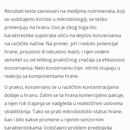
Rezultati testa zasnovani na medijima nutrimenata, koji
se uobičajeno koriste u mikrobiologiji, se teško
primenjuju na hranu. Ovo je zbog toga što
karaktrestike supstrata utiču na dejstvo konzervansa
na različite načine. Na primer, pH i redoks potencijal
hrane, prisustvo ili odsustvo masti, i njen vodeni
aktivitet su od velikog praktičnog značaja za efikasnost
konzervansa. Neki konzervansi (npr. nitriti) stupaju u
reakciju sa komponentama hrane.
U praksi, konzervans se u različitim koncentracijama
dodaje u hranu. Zatim se ta hrana komercijalno pakuje,
a njen rok trajanja se nadgleda u realističnim uslovima
skladištenja. Tako se prati mikrobiološki status hrane,
kao i bilo kakve promene u njenim senzornim
karakteristikama. Uobičajeni problem predstavlja