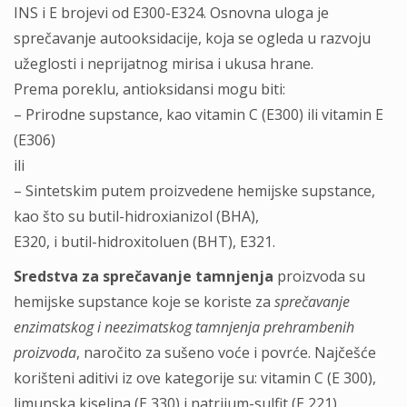
INS i E brojevi od E300-E324. Osnovna uloga je
sprečavanje autooksidacije, koja se ogleda u razvoju
užeglosti i neprijatnog mirisa i ukusa hrane.
Prema poreklu, antioksidansi mogu biti:
– Prirodne supstance, kao vitamin C (E300) ili vitamin E
(E306)
ili
– Sintetskim putem proizvedene hemijske supstance,
kao što su butil-hidroxianizol (BHA),
E320, i butil-hidroxitoluen (BHT), E321.
Sredstva za sprečavanje tamnjenja
proizvoda su
hemijske supstance koje se koriste za
sprečavanje
enzimatskog i neezimatskog tamnjenja prehrambenih
proizvoda
, naročito za sušeno voće i povrće. Najčešće
korišteni aditivi iz ove kategorije su: vitamin C (E 300),
limunska kiselina (E 330) i natrijum-sulfit (E 221).