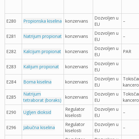
Dozvoljen u
E280
Propionska kiselina
konzervans
–
EU
Dozvoljen u
E281
Natrijum propionat
konzervans
–
EU
Dozvoljen u
E282
Kalcijum propionat
konzervans
PAR
EU
Dozvoljen u
E283
Kalijum propionat
konzervans
EU
Dozvoljen u
Tokisča
E284
Borna kiselina
konzervans
EU
kancer
Natrijum
Dozvoljen u
Tokisča
E285
konzervans
tetraborat (boraks)
EU
kancer
Regulator
Dozvoljen u
E290
Ugljen dioksid
–
kiselosti
EU
Regulator
Dozvoljen u
E296
Jabučna kiselina
–
kiselosti
EU