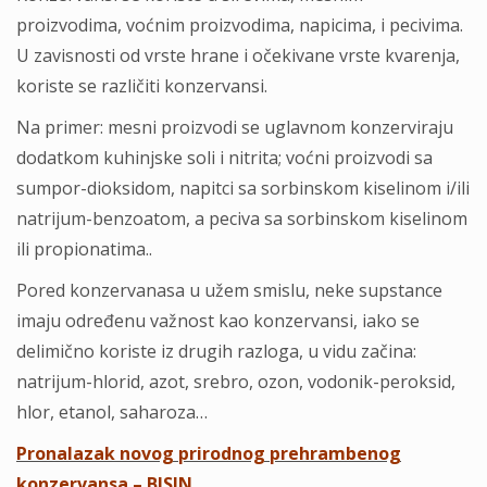
proizvodima, voćnim proizvodima, napicima, i pecivima.
U zavisnosti od vrste hrane i očekivane vrste kvarenja,
koriste se različiti konzervansi.
Na primer: mesni proizvodi se uglavnom konzerviraju
dodatkom kuhinjske soli i nitrita; voćni proizvodi sa
sumpor-dioksidom, napitci sa sorbinskom kiselinom i/ili
natrijum-benzoatom, a peciva sa sorbinskom kiselinom
ili propionatima..
Pored konzervanasa u užem smislu, neke supstance
imaju određenu važnost kao konzervansi, iako se
delimično koriste iz drugih razloga, u vidu začina:
natrijum-hlorid, azot, srebro, ozon, vodonik-peroksid,
hlor, etanol, saharoza…
Pronalazak novog prirodnog prehrambenog
konzervansa – BISIN