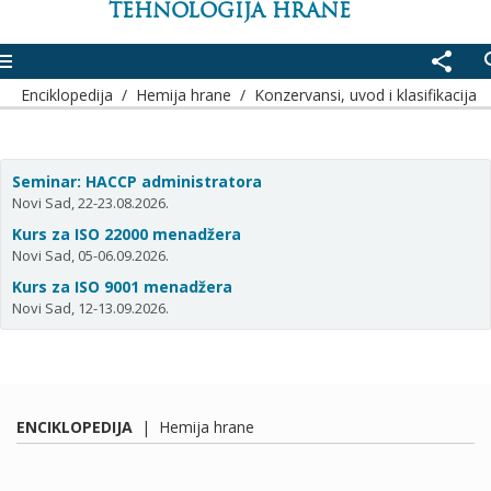
TEHNOLOGIJA HRANE
enu
share
se
Enciklopedija
/
Hemija hrane
/
Konzervansi, uvod i klasifikacija
Seminar: HACCP administratora
Novi Sad, 22-23.08.2026.
Kurs za ISO 22000 menadžera
Novi Sad, 05-06.09.2026.
Kurs za ISO 9001 menadžera
Novi Sad, 12-13.09.2026.
ENCIKLOPEDIJA
|
Hemija hrane