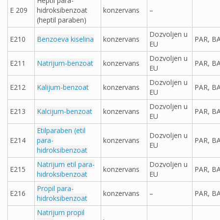
Heptil para-
E 209
hidroksibenzoat
konzervans
–
(heptil paraben)
Dozvoljen u
E210
Benzoeva kiselina
konzervans
PAR, B
EU
Dozvoljen u
E211
Natrijum-benzoat
konzervans
PAR, B
EU
Dozvoljen u
E212
Kalijum-benzoat
konzervans
PAR, B
EU
Dozvoljen u
E213
Kalcijum-benzoat
konzervans
PAR, B
EU
Etilparaben (etil
Dozvoljen u
E214
para-
konzervans
PAR, B
EU
hidroksibenzoat
Natrijum etil para-
Dozvoljen u
E215
konzervans
PAR, B
hidroksibenzoat
EU
Propil para-
E216
konzervans
–
PAR, B
hidroksibenzoat
Natrijum propil