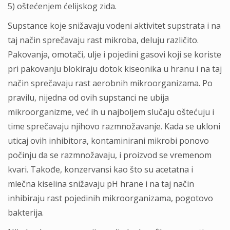
5) oštećenjem ćelijskog zida.
Supstance koje snižavaju vodeni aktivitet supstrata i na
taj način sprečavaju rast mikroba, deluju različito.
Pakovanja, omotači, ulje i pojedini gasovi koji se koriste
pri pakovanju blokiraju dotok kiseonika u hranu i na taj
način sprečavaju rast aerobnih mikroorganizama. Po
pravilu, nijedna od ovih supstanci ne ubija
mikroorganizme, već ih u najboljem slučaju oštećuju i
time sprečavaju njihovo razmnožavanje. Kada se ukloni
uticaj ovih inhibitora, kontaminirani mikrobi ponovo
počinju da se razmnožavaju, i proizvod se vremenom
kvari. Takođe, konzervansi kao što su acetatna i
mlečna kiselina snižavaju pH hrane i na taj način
inhibiraju rast pojedinih mikroorganizama, pogotovo
bakterija.