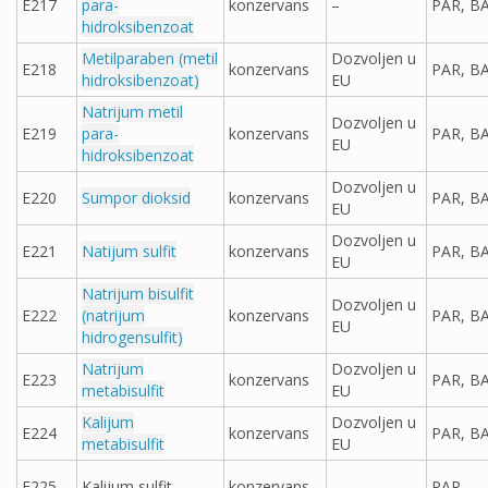
E217
para-
konzervans
–
PAR, B
hidroksibenzoat
Metilparaben (metil
Dozvoljen u
E218
konzervans
PAR, B
hidroksibenzoat)
EU
Natrijum metil
Dozvoljen u
E219
para-
konzervans
PAR, B
EU
hidroksibenzoat
Dozvoljen u
E220
Sumpor dioksid
konzervans
PAR, B
EU
Dozvoljen u
E221
Natijum sulfit
konzervans
PAR, B
EU
Natrijum bisulfit
Dozvoljen u
E222
(natrijum
konzervans
PAR, B
EU
hidrogensulfit)
Natrijum
Dozvoljen u
E223
konzervans
PAR, B
metabisulfit
EU
Kalijum
Dozvoljen u
E224
konzervans
PAR, B
metabisulfit
EU
E225
Kalijum sulfit
konzervans
–
PAR