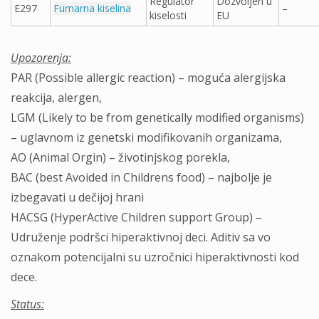
Regulator
Dozvoljen u
E297
Fumarna kiselina
–
kiselosti
EU
Upozorenja:
PAR (Possible allergic reaction) – moguća alergijska
reakcija, alergen,
LGM (Likely to be from genetically modified organisms)
– uglavnom iz genetski modifikovanih organizama,
AO (Animal Orgin) – životinjskog porekla,
BAC (best Avoided in Childrens food) – najbolje je
izbegavati u dečijoj hrani
HACSG (HyperActive Children support Group) –
Udruženje podršci hiperaktivnoj deci. Aditiv sa vo
oznakom potencijalni su uzročnici hiperaktivnosti kod
dece.
Status: