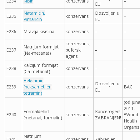
E234
Nisin
konzervans
–
EU
Natamicin,
Dozvoljen u
E235
konzervans
–
Pimaricin
EU
E236
Mravlja kiselina
konzervans
–
–
konzervans,
Natrijum formijat
E237
puferski
–
–
(Na-metanat)
agens
Kalcijum formijat
E238
konzervans
–
–
(Ca-metanat)
Heksamin
Dozvoljen u
E239
(heksametilen
konzervans
BAC
EU
tetramin)
(od jun
2011.
Formaldehid
Kancerogen!
E240
konzervans
*World
(metanal, formalin)
ZABRANJEN!
Health
Organis
Natrijum
E241
konzervans
Zabranjen