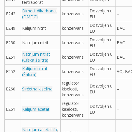
tertraborat
Dimetil dikarbonat
Dozvoljen u
E242
konzervans
–
(DMDC)
EU
Dozvoljen u
E249
Kalijum nitrit
konzervans
BAC
EU
Dozvoljen u
E250
Natrijum nitrit
konzervans
BAC
EU
Natrijum nitrat
Dozvoljen u
E251
konzervans
BAC
(Cilska šalitra)
EU
Kalijum nitrat
Dozvoljen u
E252
konzervans
AO, BA
(Šalitra)
EU
regulator
Dozvoljen u
E260
Sirćetna kiselina
kiselosti,
–
EU
konzervans
regulator
Dozvoljen u
E261
Kalijum acetat
kiselosti,
–
EU
konzervans
Natrijum acetat (i)
,