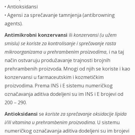
• Antioksidansi
• Agensi za sprečavanje tamnjenja (antibrowning
agents).
Antimikrobni konzervansi
ili
konzervansi (u užem
smislu) se koriste za kontrolisanje i sprečavanje rasta
mikroorganizama u prehrambenim proizvodima
, i na taj
način ostvaruju produžavanje trajnosti brojnih
prehrambenih proizvoda. Mnogi od njih se koriste i kao
konzervansi u farmaceutskim i kozmetičkim
proizvodima. Prema INS i E sistemu numeričkog
označavanja aditiva dodeljeni su im INS i E brojevi od
200 – 290.
Antioksidansi
se
koriste za sprečavanje oksidacije lipida
i/ili vitamina u prehrambenim proizvodima
. U sistemu
numeričkog označavanja aditiva dodeljeni su im brojevi