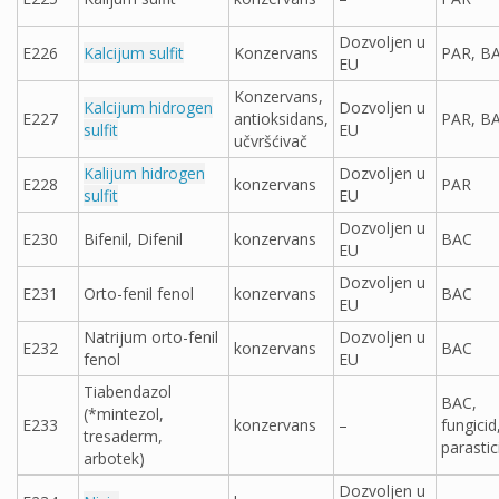
Dozvoljen u
E226
Kalcijum sulfit
Konzervans
PAR, B
EU
Konzervans,
Kalcijum hidrogen
Dozvoljen u
E227
antioksidans,
PAR, B
sulfit
EU
učvršćivač
Kalijum hidrogen
Dozvoljen u
E228
konzervans
PAR
sulfit
EU
Dozvoljen u
E230
Bifenil, Difenil
konzervans
BAC
EU
Dozvoljen u
E231
Orto-fenil fenol
konzervans
BAC
EU
Natrijum orto-fenil
Dozvoljen u
E232
konzervans
BAC
fenol
EU
Tiabendazol
BAC,
(*mintezol,
E233
konzervans
–
fungicid
tresaderm,
parastici
arbotek)
Dozvoljen u