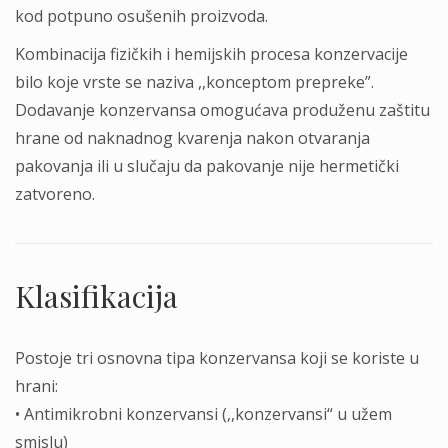
kod potpuno osušenih proizvoda.
Kombinacija fizičkih i hemijskih procesa konzervacije
bilo koje vrste se naziva ,,konceptom prepreke”.
Dodavanje konzervansa omogućava produženu zaštitu
hrane od naknadnog kvarenja nakon otvaranja
pakovanja ili u slučaju da pakovanje nije hermetički
zatvoreno.
Klasifikacija
Postoje tri osnovna tipa konzervansa koji se koriste u
hrani:
• Antimikrobni konzervansi (,,konzervansi“ u užem
smislu)