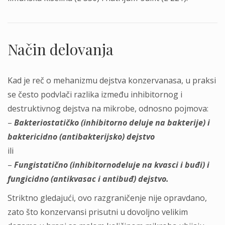
Način delovanja
Kad je reč o mehanizmu dejstva konzervanasa, u praksi
se često podvlači razlika između inhibitornog i
destruktivnog dejstva na mikrobe, odnosno pojmova:
–
Bakteriostatičko (inhibitorno deluje na bakterije) i
baktericidno (antibakterijsko) dejstvo
ili
–
Fungistatično (inhibitornodeluje na kvasci i buđi) i
fungicidno (antikvasac i antibuđ) dejstvo.
Striktno gledajući, ovo razgraničenje nije opravdano,
zato što konzervansi prisutni u dovoljno velikim