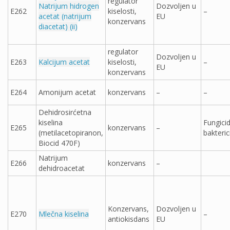
regulator
Natrijum hidrogen
Dozvoljen u
E262
kiselosti,
–
acetat (natrijum
EU
konzervans
diacetat) (ii)
regulator
Dozvoljen u
E263
Kalcijum acetat
kiselosti,
–
EU
konzervans
E264
Amonijum acetat
konzervans
–
–
Dehidrosirćetna
kiselina
Fungicid
E265
konzervans
–
(metilacetopiranon,
bakteric
Biocid 470F)
Natrijum
E266
konzervans
–
dehidroacetat
Konzervans,
Dozvoljen u
E270
Mlečna kiselina
–
antiokisdans
EU