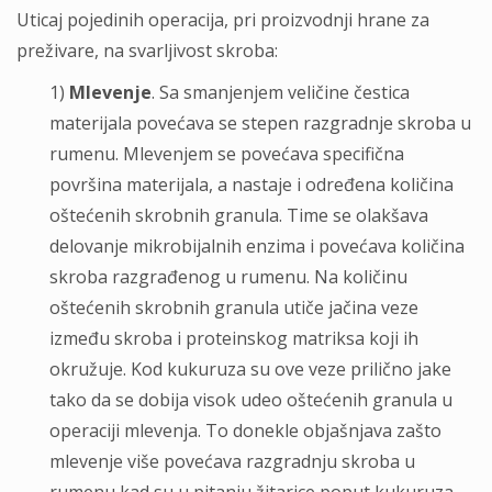
Uticaj pojedinih operacija, pri proizvodnji hrane za
preživare, na svarljivost skroba:
1)
Mlevenje
. Sa smanjenjem veličine čestica
materijala povećava se stepen razgradnje skroba u
rumenu. Mlevenjem se povećava specifična
površina materijala, a nastaje i određena količina
oštećenih skrobnih granula. Time se olakšava
delovanje mikrobijalnih enzima i povećava količina
skroba razgrađenog u rumenu. Na količinu
oštećenih skrobnih granula utiče jačina veze
između skroba i proteinskog matriksa koji ih
okružuje. Kod kukuruza su ove veze prilično jake
tako da se dobija visok udeo oštećenih granula u
operaciji mlevenja. To donekle objašnjava zašto
mlevenje više povećava razgradnju skroba u