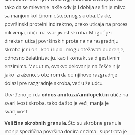
tako da se mlevenje lakše odvija i dobija se finije mlivo
sa manjom količinom oštećenog skroba. Dakle,
površinski proteini indirektno, preko uticaja na proces
mlevenja, utiču na svarljivost skroba. Moguć je i
direktan uticaj površinskih proteina na razgradnju
skroba jer i oni, kao i lipidi, mogu otežavati bubrenje,
odnosno želatinizaciju, kao i kontakt sa digestivnim
enzimima. Međutim, ovakvo delovanje najčešće nije
jako izraženo, s obzirom da do njihove razgradnje
dolazi pre razgradnje skroba, već u želudcu.
Utvrđeno je i da
odnos amiloza/amilopektin
utiče na
svarljivost skroba, tako da što je veći, manja je
svarljivost.
Veličina skrobnih granula
. Što su skrobne granule
manje specifična površina dodira enzima i supstrata je