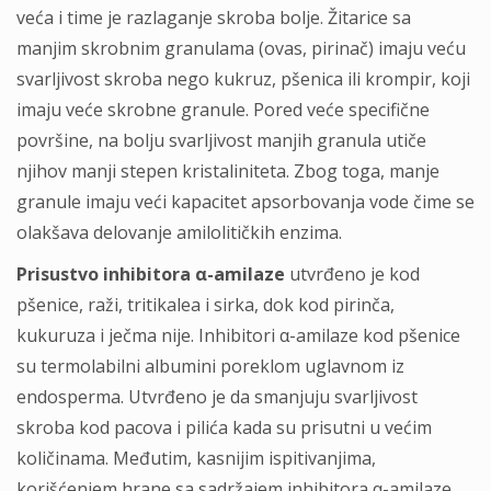
veća i time je razlaganje skroba bolje. Žitarice sa
manjim skrobnim granulama (ovas, pirinač) imaju veću
svarljivost skroba nego kukruz, pšenica ili krompir, koji
imaju veće skrobne granule. Pored veće specifične
površine, na bolju svarljivost manjih granula utiče
njihov manji stepen kristaliniteta. Zbog toga, manje
granule imaju veći kapacitet apsorbovanja vode čime se
olakšava delovanje amilolitičkih enzima.
Prisustvo inhibitora α-amilaze
utvrđeno je kod
pšenice, raži, tritikalea i sirka, dok kod pirinča,
kukuruza i ječma nije. Inhibitori α-amilaze kod pšenice
su termolabilni albumini poreklom uglavnom iz
endosperma. Utvrđeno je da smanjuju svarljivost
skroba kod pacova i pilića kada su prisutni u većim
količinama. Međutim, kasnijim ispitivanjima,
korišćenjem hrane sa sadržajem inhibitora α-amilaze