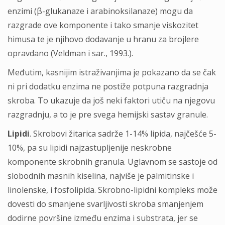
enzimi (β-glukanaze i arabinoksilanaze) mogu da
razgrade ove komponente i tako smanje viskozitet
himusa te je njihovo dodavanje u hranu za brojlere
opravdano (Veldman i sar., 1993.).
Međutim, kasnijim istraživanjima je pokazano da se čak
ni pri dodatku enzima ne postiže potpuna razgradnja
skroba. To ukazuje da još neki faktori utiču na njegovu
razgradnju, a to je pre svega hemijski sastav granule.
Lipidi
. Skrobovi žitarica sadrže 1-14% lipida, najčešće 5-
10%, pa su lipidi najzastupljenije neskrobne
komponente skrobnih granula. Uglavnom se sastoje od
slobodnih masnih kiselina, najviše je palmitinske i
linolenske, i fosfolipida. Skrobno-lipidni kompleks može
dovesti do smanjene svarljivosti skroba smanjenjem
dodirne površine između enzima i substrata, jer se