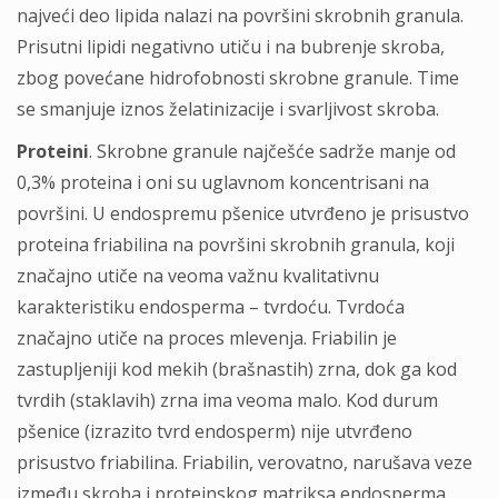
najveći deo lipida nalazi na površini skrobnih granula.
Prisutni lipidi negativno utiču i na bubrenje skroba,
zbog povećane hidrofobnosti skrobne granule. Time
se smanjuje iznos želatinizacije i svarljivost skroba.
Proteini
. Skrobne granule najčešće sadrže manje od
0,3% proteina i oni su uglavnom koncentrisani na
površini. U endospremu pšenice utvrđeno je prisustvo
proteina friabilina na površini skrobnih granula, koji
značajno utiče na veoma važnu kvalitativnu
karakteristiku endosperma – tvrdoću. Tvrdoća
značajno utiče na proces mlevenja. Friabilin je
zastupljeniji kod mekih (brašnastih) zrna, dok ga kod
tvrdih (staklavih) zrna ima veoma malo. Kod durum
pšenice (izrazito tvrd endosperm) nije utvrđeno
prisustvo friabilina. Friabilin, verovatno, narušava veze
između skroba i proteinskog matriksa endosperma,