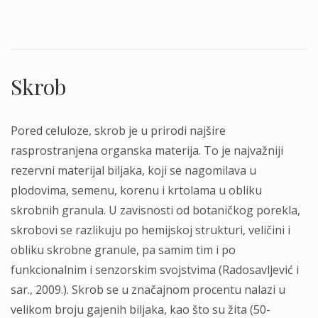
.
Skrob
Pored celuloze, skrob je u prirodi najšire
rasprostranjena organska materija. To je najvažniji
rezervni materijal biljaka, koji se nagomilava u
plodovima, semenu, korenu i krtolama u obliku
skrobnih granula. U zavisnosti od botaničkog porekla,
skrobovi se razlikuju po hemijskoj strukturi, veličini i
obliku skrobne granule, pa samim tim i po
funkcionalnim i senzorskim svojstvima (Radosavljević i
sar., 2009.). Skrob se u značajnom procentu nalazi u
velikom broju gajenih biljaka, kao što su žita (50-