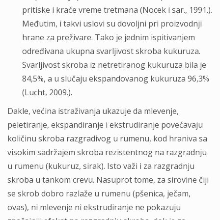
pritiske i kraće vreme tretmana (Nocek i sar., 1991.).
Međutim, i takvi uslovi su dovoljni pri proizvodnji
hrane za preživare. Tako je jednim ispitivanjem
određivana ukupna svarljivost skroba kukuruza.
Svarljivost skroba iz netretiranog kukuruza bila je
84,5%, a u slučaju ekspandovanog kukuruza 96,3%
(Lucht, 2009.).
Dakle, većina istraživanja ukazuje da mlevenje,
peletiranje, ekspandiranje i ekstrudiranje povećavaju
količinu skroba razgradivog u rumenu, kod hraniva sa
visokim sadržajem skroba rezistentnog na razgradnju
u rumenu (kukuruz, sirak). Isto važi i za razgradnju
skroba u tankom crevu. Nasuprot tome, za sirovine čiji
se skrob dobro razlaže u rumenu (pšenica, ječam,
ovas), ni mlevenje ni ekstrudiranje ne pokazuju