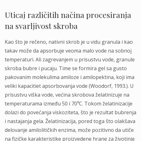
Uticaj različitih načina procesiranja
na svarljivost skroba
Kao što je rečeno, nativni skrob je u vidu granula i kao
takav može da apsorbuje veoma malo vode na sobnoj
temperaturi. Ali zagrevanjem u prisustvu vode, granule
skroba bubre i pucaju. Time se formira gel sa gusto
pakovanim molekulima amiloze i amilopektina, koji ima
veliki kapacitiet apsorbovanja vode (Woodorf, 1993.). U
prisustvu viška vode, većina skrobova želatinizuje na
temperaturama između 50 i 70⁰C. Tokom želatinizacije
dolazi do povećanja viskoziteta, što je rezultat bubrenja
i nastajanja gela. Želatinizacija, pored toga što olakšava
delovanje amilolitičkih enzima, može pozitivno da utiče
na fizičke karakteristike proizvedene hrane za životinje