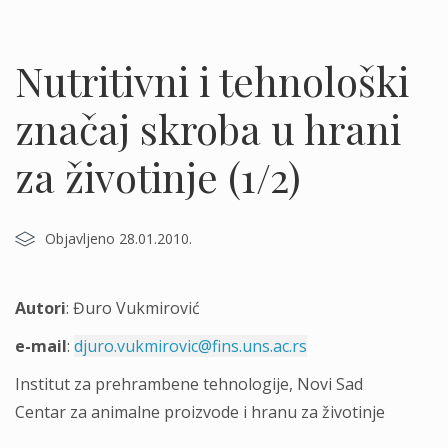
Nutritivni i tehnološki
značaj skroba u hrani
za životinje (1/2)
Objavljeno 28.01.2010.
Autori
: Đuro Vukmirović
e-mail
:
djuro.vukmirovic@fins.uns.ac.rs
Institut za prehrambene tehnologije, Novi Sad
Centar za animalne proizvode i hranu za životinje