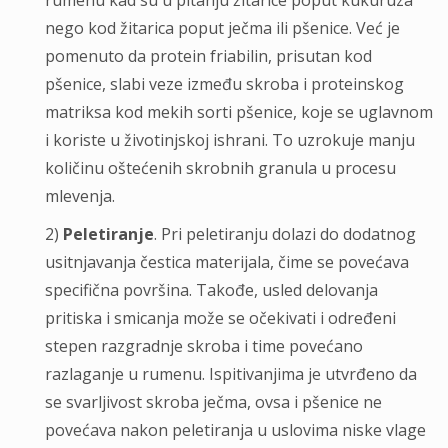
rumenu kad su u pitanju žitarice poput kukuruza
nego kod žitarica poput ječma ili pšenice. Već je
pomenuto da protein friabilin, prisutan kod
pšenice, slabi veze između skroba i proteinskog
matriksa kod mekih sorti pšenice, koje se uglavnom
i koriste u životinjskoj ishrani. To uzrokuje manju
količinu oštećenih skrobnih granula u procesu
mlevenja.
2)
Peletiranje
. Pri peletiranju dolazi do dodatnog
usitnjavanja čestica materijala, čime se povećava
specifična površina. Takođe, usled delovanja
pritiska i smicanja može se očekivati i određeni
stepen razgradnje skroba i time povećano
razlaganje u rumenu. Ispitivanjima je utvrđeno da
se svarljivost skroba ječma, ovsa i pšenice ne
povećava nakon peletiranja u uslovima niske vlage