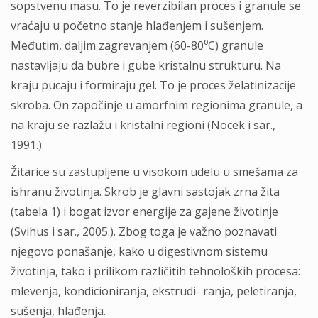
sopstvenu masu. To je reverzibilan proces i granule se
vraćaju u početno stanje hlađenjem i sušenjem.
Međutim, daljim zagrevanjem (60-80⁰C) granule
nastavljaju da bubre i gube kristalnu strukturu. Na
kraju pucaju i formiraju gel. To je proces želatinizacije
skroba. On započinje u amorfnim regionima granule, a
na kraju se razlažu i kristalni regioni (Nocek i sar.,
1991.).
Žitarice su zastupljene u visokom udelu u smešama za
ishranu životinja. Skrob je glavni sastojak zrna žita
(tabela 1) i bogat izvor energije za gajene životinje
(Svihus i sar., 2005.). Zbog toga je važno poznavati
njegovo ponašanje, kako u digestivnom sistemu
životinja, tako i prilikom različitih tehnoloških procesa:
mlevenja, kondicioniranja, ekstrudi- ranja, peletiranja,
sušenja, hlađenja.