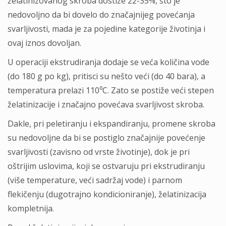
želatinizovanog skroba dostiže 22-35%, što je
nedovoljno da bi dovelo do značajnijeg povećanja
svarljivosti, mada je za pojedine kategorije životinja i
ovaj iznos dovoljan.
U operaciji ekstrudiranja dodaje se veća količina vode
(do 180 g po kg), pritisci su nešto veći (do 40 bara), a
temperatura prelazi 110⁰C. Zato se postiže veći stepen
želatinizacije i značajno povećava svarljivost skroba.
Dakle, pri peletiranju i ekspandiranju, promene skroba
su nedovoljne da bi se postiglo značajnije povećenje
svarljivosti (zavisno od vrste životinje), dok je pri
oštrijim uslovima, koji se ostvaruju pri ekstrudiranju
(više temperature, veći sadržaj vode) i parnom
flekičenju (dugotrajno kondicioniranje), želatinizacija
kompletnija.