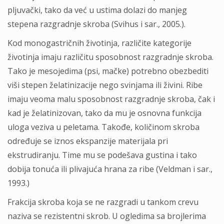
pljuvački, tako da već u ustima dolazi do manjeg
stepena razgradnje skroba (Svihus i sar., 2005.).
Kod monogastričnih životinja, različite kategorije
životinja imaju različitu sposobnost razgradnje skroba.
Tako je mesojedima (psi, mačke) potrebno obezbediti
viši stepen želatinizacije nego svinjama ili živini. Ribe
imaju veoma malu sposobnost razgradnje skroba, čak i
kad je želatinizovan, tako da mu je osnovna funkcija
uloga veziva u peletama. Takođe, količinom skroba
određuje se iznos ekspanzije materijala pri
ekstrudiranju. Time mu se podešava gustina i tako
dobija tonuća ili plivajuća hrana za ribe (Veldman i sar.,
1993.)
Frakcija skroba koja se ne razgradi u tankom crevu
naziva se rezistentni skrob. U ogledima sa brojlerima