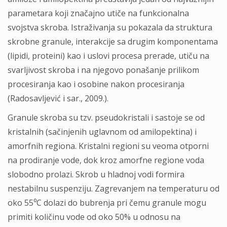
parametara koji značajno utiče na funkcionalna
svojstva skroba. Istraživanja su pokazala da struktura
skrobne granule, interakcije sa drugim komponentama
(lipidi, proteini) kao i uslovi procesa prerade, utiču na
svarljivost skroba i na njegovo ponašanje prilikom
procesiranja kao i osobine nakon procesiranja
(Radosavljević i sar., 2009.).
Granule skroba su tzv. pseudokristali i sastoje se od
kristalnih (sačinjenih uglavnom od amilopektina) i
amorfnih regiona. Kristalni regioni su veoma otporni
na prodiranje vode, dok kroz amorfne regione voda
slobodno prolazi. Skrob u hladnoj vodi formira
nestabilnu suspenziju. Zagrevanjem na temperaturu od
oko 55⁰C dolazi do bubrenja pri čemu granule mogu
primiti količinu vode od oko 50% u odnosu na