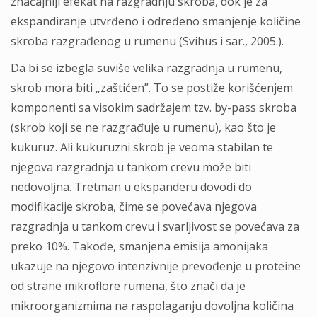
značajniji efekat na razgradnju skroba, dok je za
ekspandiranje utvrđeno i određeno smanjenje količine
skroba razgrađenog u rumenu (Svihus i sar., 2005.).
Da bi se izbegla suviše velika razgradnja u rumenu,
skrob mora biti „zaštićen”. To se postiže korišćenjem
komponenti sa visokim sadržajem tzv. by-pass skroba
(skrob koji se ne razgrađuje u rumenu), kao što je
kukuruz. Ali kukuruzni skrob je veoma stabilan te
njegova razgradnja u tankom crevu može biti
nedovoljna. Tretman u ekspanderu dovodi do
modifikacije skroba, čime se povećava njegova
razgradnja u tankom crevu i svarljivost se povećava za
preko 10%. Takođe, smanjena emisija amonijaka
ukazuje na njegovo intenzivnije prevođenje u proteine
od strane mikroflore rumena, što znači da je
mikroorganizmima na raspolaganju dovoljna količina