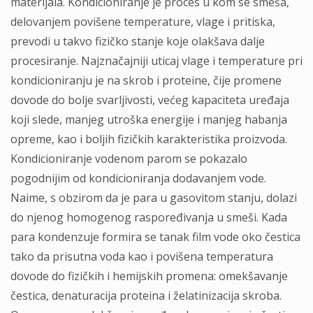
materijala. Kondicioniranje je proces u kom se smeša,
delovanjem povišene temperature, vlage i pritiska,
prevodi u takvo fizičko stanje koje olakšava dalje
procesiranje. Najznačajniji uticaj vlage i temperature pri
kondicioniranju je na skrob i proteine, čije promene
dovode do bolje svarljivosti, većeg kapaciteta uređaja
koji slede, manjeg utroška energije i manjeg habanja
opreme, kao i boljih fizičkih karakteristika proizvoda.
Kondicioniranje vodenom parom se pokazalo
pogodnijim od kondicioniranja dodavanjem vode.
Naime, s obzirom da je para u gasovitom stanju, dolazi
do njenog homogenog raspoređivanja u smeši. Kada
para kondenzuje formira se tanak film vode oko čestica
tako da prisutna voda kao i povišena temperatura
dovode do fizičkih i hemijskih promena: omekšavanje
čestica, denaturacija proteina i želatinizacija skroba.