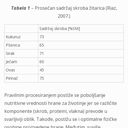
Tabela 1
– Prosečan sadržaj skroba žitarica (Riaz,
2007.)
Sadržaj skroba [%SM]
Kukuruz
73
Pšenica
65
Sirak
71
Ječam
60
Ovas
45
Pirinač
75
Pravilnim procesiranjem postiže se poboljšanje
nutritivne vrednosti hrane za životinje jer se različite
komponente (skrob, proteini, vlakna) prevode u
svarljiviji oblik. Takođe, postižu se i optimalne fizičke
osobine proizvedene hrane. Međutim, suviše