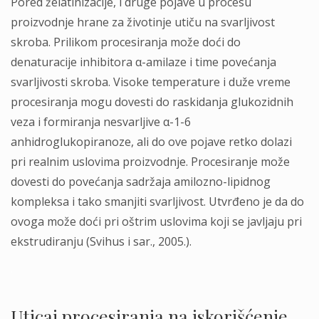
Pored želatinizacije, i druge pojave u procesu
proizvodnje hrane za životinje utiču na svarljivost
skroba. Prilikom procesiranja može doći do
denaturacije inhibitora α-amilaze i time povećanja
svarljivosti skroba. Visoke temperature i duže vreme
procesiranja mogu dovesti do raskidanja glukozidnih
veza i formiranja nesvarljive α-1-6
anhidroglukopiranoze, ali do ove pojave retko dolazi
pri realnim uslovima proizvodnje. Procesiranje može
dovesti do povećanja sadržaja amilozno-lipidnog
kompleksa i tako smanjiti svarljivost. Utvrđeno je da do
ovoga može doći pri oštrim uslovima koji se javljaju pri
ekstrudiranju (Svihus i sar., 2005.).
.
Uticaj procesiranja na iskorišćenje