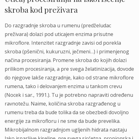
skroba kod preživara
Do razgradnje skroba u rumenu (predželudac
preživara) dolazi pod uticajem enzima prisutne
mikroflore. Intenzitet razgradnje zavisi od porekla
skroba (pšenični, kukuruzni, ječmeni…) i primenjenog
načina procesiranja. Promene skroba do kojih dolazi
prilikom procesiranja, a pre svega želatinizacija, dovode
do njegove lakše razgradnje, kako od strane mikroflore
rumena, tako i delovanjem enzima u tankom crevu
(Nocek i sar., 1991.). Tu je potrebno napraviti određenu
ravnotežu. Naime, količina skroba razgrađenog u
rumenu treba da bude tolika da se obezbedi dovoljno
energije za mikrofloru i ne sme da bude prevelika.
Mikrobijalnom razgradnjom ugljenih hidrata nastaju
lako isparljive kiseline, pre svega sirćetna, propionska i