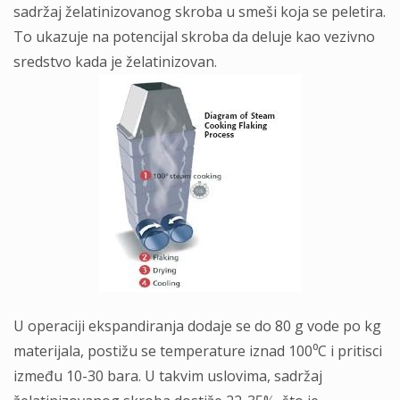
sadržaj želatinizovanog skroba u smeši koja se peletira.
To ukazuje na potencijal skroba da deluje kao vezivno
sredstvo kada je želatinizovan.
U operaciji ekspandiranja dodaje se do 80 g vode po kg
materijala, postižu se temperature iznad 100⁰C i pritisci
između 10-30 bara. U takvim uslovima, sadržaj