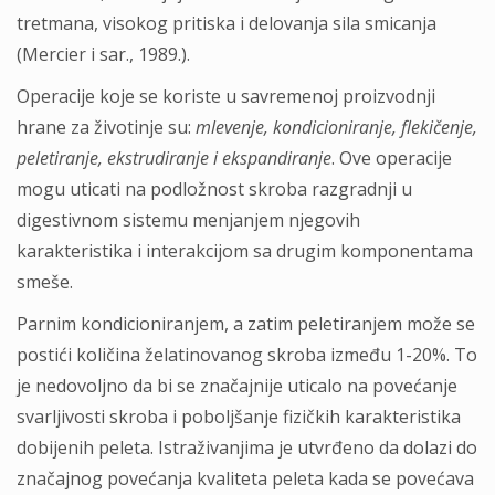
tretmana, visokog pritiska i delovanja sila smicanja
(Mercier i sar., 1989.).
Operacije koje se koriste u savremenoj proizvodnji
hrane za životinje su:
mlevenje, kondicioniranje, flekičenje,
peletiranje, ekstrudiranje i ekspandiranje
. Ove operacije
mogu uticati na podložnost skroba razgradnji u
digestivnom sistemu menjanjem njegovih
karakteristika i interakcijom sa drugim komponentama
smeše.
Parnim kondicioniranjem, a zatim peletiranjem može se
postići količina želatinovanog skroba između 1-20%. To
je nedovoljno da bi se značajnije uticalo na povećanje
svarljivosti skroba i poboljšanje fizičkih karakteristika
dobijenih peleta. Istraživanjima je utvrđeno da dolazi do
značajnog povećanja kvaliteta peleta kada se povećava