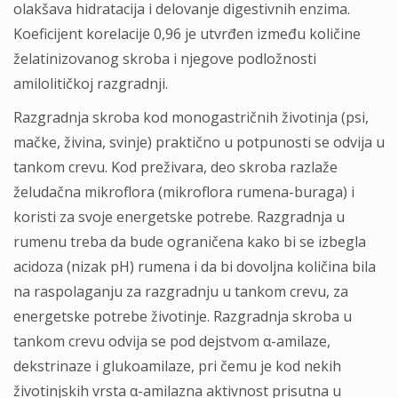
olakšava hidratacija i delovanje digestivnih enzima.
Koeficijent korelacije 0,96 je utvrđen između količine
želatinizovanog skroba i njegove podložnosti
amilolitičkoj razgradnji.
Razgradnja skroba kod monogastričnih životinja (psi,
mačke, živina, svinje) praktično u potpunosti se odvija u
tankom crevu. Kod preživara, deo skroba razlaže
želudačna mikroflora (mikroflora rumena-buraga) i
koristi za svoje energetske potrebe. Razgradnja u
rumenu treba da bude ograničena kako bi se izbegla
acidoza (nizak pH) rumena i da bi dovoljna količina bila
na raspolaganju za razgradnju u tankom crevu, za
energetske potrebe životinje. Razgradnja skroba u
tankom crevu odvija se pod dejstvom α-amilaze,
dekstrinaze i glukoamilaze, pri čemu je kod nekih
životinjskih vrsta α-amilazna aktivnost prisutna u