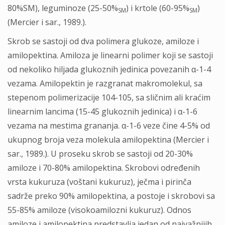
80%SM), leguminoze (25-50%
) i krtole (60-95%
)
SM
SM
(Mercier i sar., 1989.).
Skrob se sastoji od dva polimera glukoze, amiloze i
amilopektina. Amiloza je linearni polimer koji se sastoji
od nekoliko hiljada glukoznih jedinica povezanih α-1-4
vezama. Amilopektin je razgranat makromolekul, sa
stepenom polimerizacije 104-105, sa sličnim ali kraćim
linearnim lancima (15-45 glukoznih jedinica) i α-1-6
vezama na mestima grananja. α-1-6 veze čine 4-5% od
ukupnog broja veza molekula amilopektina (Mercier i
sar., 1989.). U proseku skrob se sastoji od 20-30%
amiloze i 70-80% amilopektina. Skrobovi određenih
vrsta kukuruza (voštani kukuruz), ječma i pirinča
sadrže preko 90% amilopektina, a postoje i skrobovi sa
55-85% amiloze (visokoamilozni kukuruz). Odnos
amiloze i amilopektina predstavlja jedan od najvažnijih