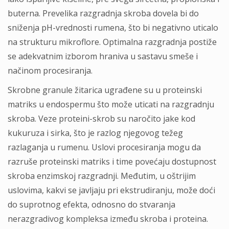
buterna. Prevelika razgradnja skroba dovela bi do
sniženja pH-vrednosti rumena, što bi negativno uticalo
na strukturu mikroflore. Optimalna razgradnja postiže
se adekvatnim izborom hraniva u sastavu smeše i
načinom procesiranja.
Skrobne granule žitarica ugrađene su u proteinski
matriks u endospermu što može uticati na razgradnju
skroba. Veze proteini-skrob su naročito jake kod
kukuruza i sirka, što je razlog njegovog težeg
razlaganja u rumenu. Uslovi procesiranja mogu da
razruše proteinski matriks i time povećaju dostupnost
skroba enzimskoj razgradnji. Međutim, u oštrijim
uslovima, kakvi se javljaju pri ekstrudiranju, može doći
do suprotnog efekta, odnosno do stvaranja
nerazgradivog kompleksa između skroba i proteina.