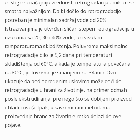
dostigne značajniju vrednost, retrogradacija amiloze se
smatra najvažnijom. Da bi došlo do retrogradacije
potreban je minimalan sadržaj vode od 20%.
Istraživanjima je utvrđen sličan stepen retrogradacije u
uzorcima sa 20, 30 i 40% vode, pri visokim
temperaturama skladištenja. Poluvreme maksimalne
retrogradacije bilo je 5,2 dana pri temperaturi
skladištenja od 60°C, a kada je temperatura povećana
na 80°C, poluvreme je smanjeno na 34 min. Ovo
ukazuje da pod određenim uslovima može doći do
retrogradacije u hrani za životinje, na primer odmah
posle ekstrudiranja, pre nego što se dobijeni proizvod
ohladi i osuši. Ipak, u savremenim metodama
proizvodnje hrane za životinje retko dolazi do ove
pojave.
.