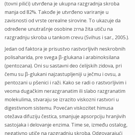
(tovni pilići) utvrđena je ukupna razgradnja skroba
manja od 82%. Takođe je utvrđeno variranje u
zavisnosti od vrste cerealne sirovine. To ukazuje da
određene unutrašnje osobine zrna žita utiču na
razgradnju skroba u tankom crevu (Svihus i sar., 2005.).
Jedan od faktora je prisustvo rastvorljivih neskrobnih
polisaharida, pre svega β-glukana i arabinoksilana
(pentozana). Oni su sastavni deo ćelijskih zidova, pri
čemu su β-glukani najzastupljeniji u ječmu i ovsu, a
pentozani u pšenici i raži. Kako se radi o rastvorljivim i
veoma dugačkim nerazgranatim ili slabo razgranatim
molekulima, stvaraju se izrazito viskozni rastvori u
digestivnom sistemu. Povećan viskozitet himusa
otežava difuziju čestica, smanjuje apsorpciju hranjivih
sastojaka i delovanje enzima. Time se, između ostalog,
negativno utiče na razgradnju skroba. Odgovarajući