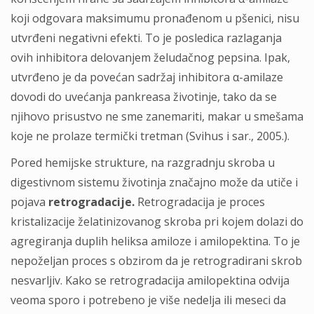
koji odgovara maksimumu pronađenom u pšenici, nisu
utvrđeni negativni efekti. To je posledica razlaganja
ovih inhibitora delovanjem želudačnog pepsina. Ipak,
utvrđeno je da povećan sadržaj inhibitora α-amilaze
dovodi do uvećanja pankreasa životinje, tako da se
njihovo prisustvo ne sme zanemariti, makar u smešama
koje ne prolaze termički tretman (Svihus i sar., 2005.).
Pored hemijske strukture, na razgradnju skroba u
digestivnom sistemu životinja značajno može da utiče i
pojava
retrogradacije.
Retrogradacija je proces
kristalizacije želatinizovanog skroba pri kojem dolazi do
agregiranja duplih heliksa amiloze i amilopektina. To je
nepoželjan proces s obzirom da je retrogradirani skrob
nesvarljiv. Kako se retrogradacija amilopektina odvija
veoma sporo i potrebeno je više nedelja ili meseci da