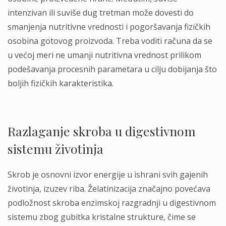
intenzivan ili suviše dug tretman može dovesti do
smanjenja nutritivne vrednosti i pogoršavanja fizičkih
osobina gotovog proizvoda. Treba voditi računa da se
u većoj meri ne umanji nutritivna vrednost prilikom
podešavanja procesnih parametara u cilju dobijanja što
boljih fizičkih karakteristika.
.
Razlaganje skroba u digestivnom
sistemu životinja
Skrob je osnovni izvor energije u ishrani svih gajenih
životinja, izuzev riba. Želatinizacija značajno povećava
podložnost skroba enzimskoj razgradnji u digestivnom
sistemu zbog gubitka kristalne strukture, čime se