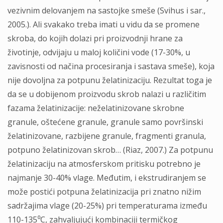
vezivnim delovanjem na sastojke smeše (Svihus i sar.,
2005.). Ali svakako treba imati u vidu da se promene
skroba, do kojih dolazi pri proizvodnji hrane za
životinje, odvijaju u maloj količini vode (17-30%, u
zavisnosti od načina procesiranja i sastava smeše), koja
nije dovoljna za potpunu želatinizaciju. Rezultat toga je
da se u dobijenom proizvodu skrob nalazi u različitim
fazama želatinizacije: neželatinizovane skrobne
granule, oštećene granule, granule samo površinski
želatinizovane, razbijene granule, fragmenti granula,
potpuno želatinizovan skrob… (Riaz, 2007.) Za potpunu
želatinizaciju na atmosferskom pritisku potrebno je
najmanje 30-40% vlage. Međutim, i ekstrudiranjem se
može postići potpuna želatinizacija pri znatno nižim
sadržajima vlage (20-25%) pri temperaturama između
110-135⁰C, zahvaljujući kombinaciji termičkog