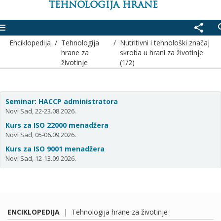
TEHNOLOGIJA HRANE
enu
share
se
Enciklopedija
/
Tehnologija
/
Nutritivni i tehnološki značaj
hrane za
skroba u hrani za životinje
životinje
(1/2)
Seminar: HACCP administratora
Novi Sad, 22-23.08.2026.
Kurs za ISO 22000 menadžera
Novi Sad, 05-06.09.2026.
Kurs za ISO 9001 menadžera
Novi Sad, 12-13.09.2026.
ENCIKLOPEDIJA
|
Tehnologija hrane za životinje