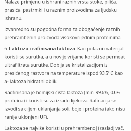
Nalaze primjenu u ishrani raznih vrsta stoke, pilića,
prasića, pastrmki i u raznim proizvodima za ljudsku
ishranu.
Izvanredno su pogodna forma za obogaćenje raznih
prehrambenih proizvoda visokovrijednim proteinima.
6.
Laktoza i rafinisana laktoza
. Kao polazni materijal
koristi se surutka, a u novije vrijame koristi se permeat
ultrafiltrata surutke. Dobija se kristalizacijom iz
o
presićenog rastvora na temperature ispod 93.5
C kao
a- laktoza hidratni oblik.
Radfinisana je hemijski čista laktoza (min. 99.6%, 0.0%
proteina) i koristi se za izradu lijekova. Rafinacija se
izvodi sa ciljem uklanjanja soli, boje i proteina (ako nisu
ranije uklonjeni UF).
Laktoza se najviše koristi u prehrambenoj (zasladjivač,