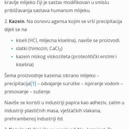
kravlje mlijeko čiji je sastav modifikovan u smislu
približavanja sastava humanom mlijeku.
2.
Kazein
. Na osnovu agensa kojim se vrši precipitacija
dijeli se na
kiseli (HCl, mlijecna kiselina), naviše se proizvodi.
slatki (himozin, CaCl
)
2
kazein niskog viskoziteta (proteolitički enzimi i
kiselina)
Šema proizvodnje kazeina: obrano mlijeko –
precipitacija
[1]
– odvajanje surutke – ispiranje vodom –
presovanje – sušenje.
Naviše se koristi u industriji papira kao adheziv, zatim u
industriji plastičnih masa, vještačkih vlakana,
prehrambenoj industriji itd.