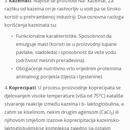
3.
Kazeinati
. Najviše se proizvodi Na- kazeinat. Za
razliku od kazeina on je rastvorljiv u vodi pa se široko
koristi u prehrambenoj industriji. Dva osnovna razloga
korišćenja kazeinata su:
Funkcionalne karakteristike. Sposobnost da
emulguje mast (koristi se u proizvodnji lupane
pavlake, sladoleda) i sposobnost da veže vodu
(održivost mesnih prerađevina).
Obogaćenje nutritivno vrlo vrijednim proteinima
animalnog porijekla (tijesta i tjestenine).
4.
Koprecipati
. U procesu proizvodnje koprecipata se
o
djelovanjem visoke temperature (viša od 75
C) katališe
stvaranje reakcije između kazeina i b- laktoglobulina, a
zatim se kiselinom, nekim drugim agensom (CaCl
) ili
2
njihovom smješom izazove koprecipitacija kazeinsko-
laktoglobulinskog kompleksa zajedno sa ostalim