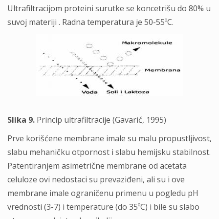
Ultrafiltracijom proteini surutke se koncetrišu do 80% u
suvoj materiji . Radna temperatura je 50-55ºC.
Slika 9.
Princip ultrafiltracije (Gavarić, 1995)
Prve korišćene membrane imale su malu propustljivost,
slabu mehaničku otpornost i slabu hemijsku stabilnost.
Patentiranjem asimetrične membrane od acetata
celuloze ovi nedostaci su prevaziđeni, ali su i ove
membrane imale ograničenu primenu u pogledu pH
vrednosti (3-7) i temperature (do 35ºC) i bile su slabo