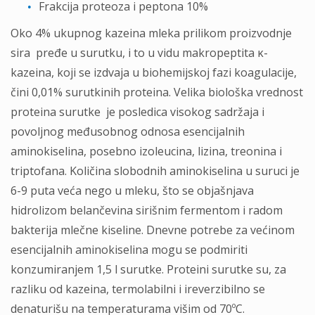
Frakcija proteoza i peptona 10%
Oko 4% ukupnog kazeina mleka prilikom proizvodnje
sira pređe u surutku, i to u vidu makropeptita κ-
kazeina, koji se izdvaja u biohemijskoj fazi koagulacije,
čini 0,01% surutkinih proteina. Velika biološka vrednost
proteina surutke je posledica visokog sadržaja i
povoljnog međusobnog odnosa esencijalnih
aminokiselina, posebno izoleucina, lizina, treonina i
triptofana. Količina slobodnih aminokiselina u suruci je
6-9 puta veća nego u mleku, što se objašnjava
hidrolizom belančevina sirišnim fermentom i radom
bakterija mlečne kiseline. Dnevne potrebe za većinom
esencijalnih aminokiselina mogu se podmiriti
konzumiranjem 1,5 l surutke. Proteini surutke su, za
razliku od kazeina, termolabilni i ireverzibilno se
denaturišu na temperaturama višim od 70ºC.