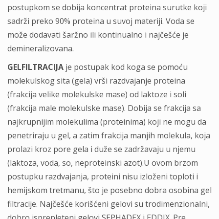
postupkom se dobija koncentrat proteina surutke koji
sadrži preko 90% proteina u suvoj materiji. Voda se
može dodavati šaržno ili kontinualno i najčešće je
demineralizovana.
GELFILTRACIJA
je postupak kod koga se pomoću
molekulskog sita (gela) vrši razdvajanje proteina
(frakcija velike molekulske mase) od laktoze i soli
(frakcija male molekulske mase). Dobija se frakcija sa
najkrupnijim molekulima (proteinima) koji ne mogu da
penetriraju u gel, a zatim frakcija manjih molekula, koja
prolazi kroz pore gela i duže se zadržavaju u njemu
(laktoza, voda, so, neproteinski azot).U ovom brzom
postupku razdvajanja, proteini nisu izloženi toploti i
hemijskom tretmanu, što je posebno dobra osobina gel
filtracije. Najčešće korišćeni gelovi su trodimenzionalni,
dobro isprepleteni gelovi SEPHADEX i EDDIX. Pre