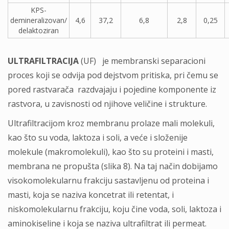
KPS-
demineralizovan/
4,6
37,2
6,8
2,8
0,25
delaktoziran
ULTRAFILTRACIJA
(UF) je membranski separacioni
proces koji se odvija pod dejstvom pritiska, pri čemu se
pored rastvarača razdvajaju i pojedine komponente iz
rastvora, u zavisnosti od njihove veličine i strukture.
Ultrafiltracijom kroz membranu prolaze mali molekuli,
kao što su voda, laktoza i soli, a veće i složenije
molekule (makromolekuli), kao što su proteini i masti,
membrana ne propušta (slika 8). Na taj način dobijamo
visokomolekularnu frakciju sastavljenu od proteina i
masti, koja se naziva koncetrat ili retentat, i
niskomolekularnu frakciju, koju čine voda, soli, laktoza i
aminokiseline i koja se naziva ultrafiltrat ili permeat.