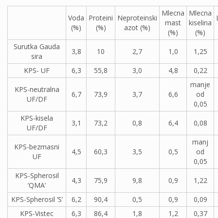
Mlecna
Mlecna
Voda
Proteini
Neproteinski
mast
kiselina
(%)
(%)
azot (%)
(%)
(%)
Surutka Gauda
3,8
10
2,7
1,0
1,25
sira
KPS- UF
6,3
55,8
3,0
4,8
0,22
manje
KPS-neutralna
6,7
73,9
3,7
6,6
od
UF/DF
0,05
KPS-kisela
3,1
73,2
0,8
6,4
0,08
UF/DF
manj
KPS-bezmasni
4,5
60,3
3,5
0,5
od
UF
0,05
KPS-Spherosil
4,3
75,9
9,8
0,9
1,22
‘QMA’
KPS-Spherosil ‘S’
6,2
90,4
0,5
0,9
0,09
KPS-Vistec
6,3
86,4
1,8
1,2
0,37