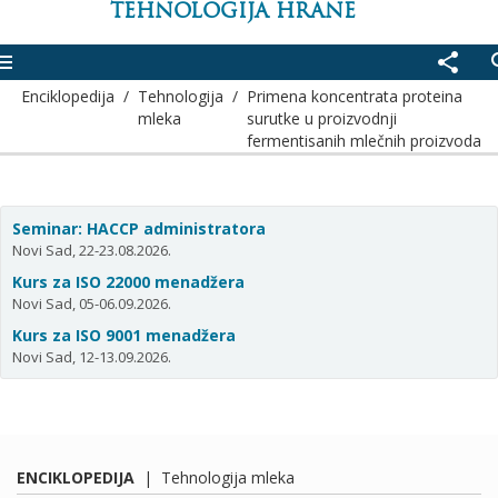
TEHNOLOGIJA HRANE
enu
share
se
Enciklopedija
/
Tehnologija
/
Primena koncentrata proteina
mleka
surutke u proizvodnji
fermentisanih mlečnih proizvoda
Seminar: HACCP administratora
Novi Sad, 22-23.08.2026.
Kurs za ISO 22000 menadžera
Novi Sad, 05-06.09.2026.
Kurs za ISO 9001 menadžera
Novi Sad, 12-13.09.2026.
ENCIKLOPEDIJA
|
Tehnologija mleka