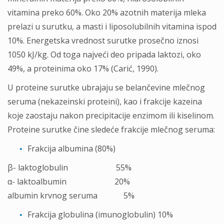
vitamina preko 60%. Oko 20% azotnih materija mleka
prelazi u surutku, a masti i liposolubilnih vitamina ispod
10%. Energetska vrednost surutke prosečno iznosi
1050 kJ/kg. Od toga najveći deo pripada laktozi, oko
49%, a proteinima oko 17% (Carić, 1990).
U proteine surutke ubrajaju se belančevine mlečnog
seruma (nekazeinski proteini), kao i frakcije kazeina
koje zaostaju nakon precipitacije enzimom ili kiselinom.
Proteine surutke čine sledeće frakcije mlečnog seruma:
Frakcija albumina (80%)
β- laktoglobulin 55%
α- laktoalbumin 20%
albumin krvnog seruma 5%
Frakcija globulina (imunoglobulin) 10%