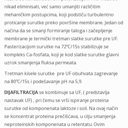
nikad eliminisati, već samo umanjiti različitim
mehaničkim postupcima, koji podstiču turbulentno
proticanje surutke preko površine membrane. Jedan od
načina da se smanji formiranje taloga i začepljenje
membrane je termički tretman slatke surutke pre UF.
Pasterizacijom surutke na 72ºC/15s stabilizuje se
kompleks Ca-fosfata, koji je kod slatke surutke glavni
uzrok smanjenja fluksa permeata.
Tretman kisele surutke pre UF obuhvata zagrevanje
na 80ºC/15s i podešavanje pH na 5,9.
DIJAFILTRACIJA
se kombinuje sa UF, ( predstavlja
nastavak UF) , pri čemu se vrši ispiranje proteina
surutke od komponenata laktoze i soli. Na ovaj način
se koncentrat proteina prečišćava, u cilju smanjenja
neproteinskih komponenata u retentatu. Ovim