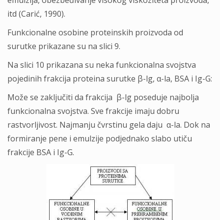
emulzija, obezbeđivanje visokog viskoziteta proizvoda,
itd (Carić, 1990).
Funkcionalne osobine proteinskih proizvoda od
surutke prikazane su na slici 9.
Na slici 10 prikazana su neka funkcionalna svojstva
pojedinih frakcija proteina surutke β-lg, α-la, BSA i Ig-G:
Može se zaključiti da frakcija β-lg poseduje najbolja
funkcionalna svojstva. Sve frakcije imaju dobru
rastvorljivost. Najmanju čvrstinu gela daju α-la. Dok na
formiranje pene i emulzije podjednako slabo utiču
frakcije BSA i Ig-G.