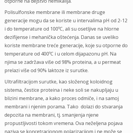
otporne na dejstvo hemikalija.
Polisulfonske membrane ili membrane druge
generacije mogu da se koriste u intervalima pH od 2-12
i do temperature od 100ºC, ali su osetljive na hlorne
dezifijense i mehanička oštećenja. Danas se uveliko
koriste membrane treće generacije, koje su otporne do
temperature od 400ºC i u celom dijapazonu pH. Na
njima se zadržava više od 98% proteina, a u permeat
prelazi više od 90% laktoze iz surutke.
Ultrafiltracijom surutke, kao složenog koloidnog
sistema, čestice proteina i neke soli se nakupljaju u
blizini membrane, a kako proces odmiče, i na samoj
membrani i njenim porama. Tako dolazi do stvaranja
depozita na membrani, tj. smanjenja njene
propustljivosti tokom vremena. Ova neželjena pojava
naziva se koncetracionom polarizacijom i ne može se