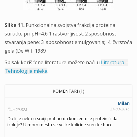
Slika 11.
Funkcionalna svojstva frakcija proteina
surutke pri pН=4,6 1.rastvorljivost; 2.sposobnost
stvaranja pene; 3. sposobnost emulgovanja; 4. čvrstoća
gela (De Wit, 1989
Spisak korišćene literature možete naći u
Literatura –
Tehnologija mleka
.
KOMENTARI (1)
Milan
27-03-2016
Član 29.828
Da li je neko u srbiji probao da koncentrise protein ili da
izoluje? U mom mestu se velike kolicine surutke bace.