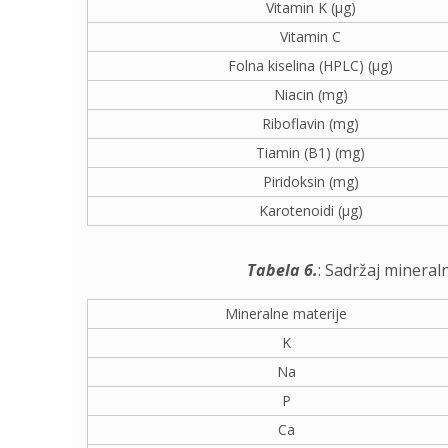
Vitamin K (μg)
Vitamin C
Folna kiselina (HPLC) (μg)
Niacin (mg)
Riboflavin (mg)
Tiamin (B1) (mg)
Piridoksin (mg)
Karotenoidi (μg)
Tabela 6.
: Sadržaj mineraln
Mineralne materije
K
Na
P
Ca