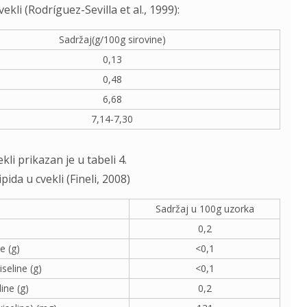
ekli (Rodríguez-Sevilla et al., 1999):
Sadržaj(g/100g sirovine)
0,13
0,48
6,68
7,14-7,30
ekli prikazan je u tabeli 4.
ipida u cvekli (Fineli, 2008)
Sadržaj u 100g uzorka
0,2
e (g)
<0,1
eline (g)
<0,1
ine (g)
0,2