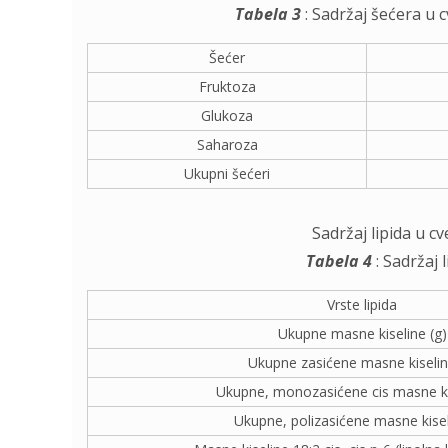
Tabela 3
: Sadržaj šećera u cv
Šećer
Fruktoza
Glukoza
Saharoza
Ukupni šećeri
Sadržaj lipida u cv
Tabela 4
: Sadržaj l
Vrste lipida
Ukupne masne kiseline (g)
Ukupne zasićene masne kiselin
Ukupne, monozasićene cis masne kis
Ukupne, polizasićene masne kisel