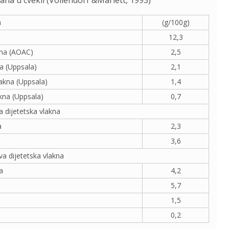
kana u cvekli (Vollendorf &Marlett, 1993)
a
(g/100g)
12,3
kna (AOAC)
2,5
a (Uppsala)
2,1
lakna (Uppsala)
1,4
akna (Uppsala)
0,7
a dijetetska vlakna
a
2,3
3,6
va dijetetska vlakna
a
4,2
5,7
1,5
0,2