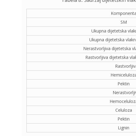
Tabela 8.: Sadržaj dijetetskih vla
Komponent
SM
Ukupna dijetetska vla
Ukupna dijetetska vlakn
Nerastvorljiva dijetetska v
Rastvorljiva dijetetska vl
Rastvorljiv
Hemiceluloz
Pektin
Nerastvorlji
Hemoceluloz
Celuloza
Pektin
Lignin