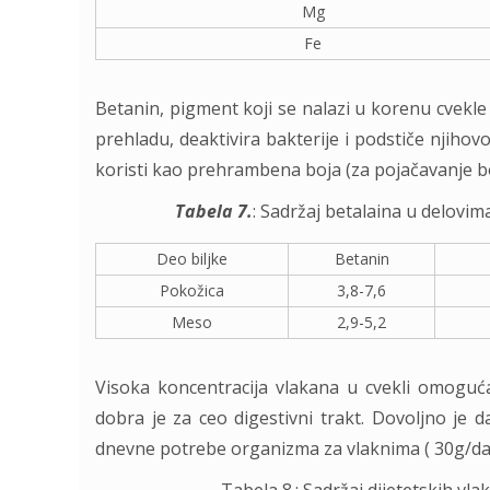
Mg
Fe
Betanin, pigment koji se nalazi u korenu cvekle i
prehladu, deaktivira bakterije i podstiče njihov
koristi kao prehrambena boja (za pojačavanje boj
Tabela 7.
: Sadržaj betalaina u delovim
Deo biljke
Betanin
Pokožica
3,8-7,6
Meso
2,9-5,2
Visoka koncentracija vlakana u cvekli omoguća
dobra je za ceo digestivni trakt. Dovoljno je da
dnevne potrebe organizma za vlaknima ( 30g/dan