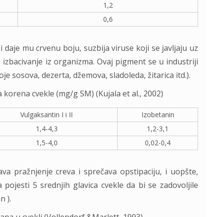
1,2
0,6
 daje mu crvenu boju, suzbija viruse koji se javljaju uz
o izbacivanje iz organizma. Ovaj pigment se u industriji
e sosova, dezerta, džemova, sladoleda, žitarica itd.).
a korena cvekle (mg/g SM) (Kujala et al., 2002)
Vulgaksantin I i II
Izobetanin
1,4-4,3
1,2-3,1
1,5-4,0
0,02-0,4
va pražnjenje creva i sprečava opstipaciju, i uopšte,
 pojesti 5 srednjih glavica cvekle da bi se zadovoljile
 ).