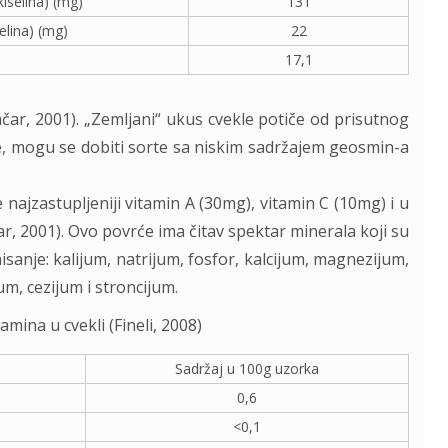
kiselina) (mg)
131
selina) (mg)
22
17,1
ačar, 2001). „Zemljani“ ukus cvekle potiče od prisutnog
e, mogu se dobiti sorte sa niskim sadržajem geosmin-a
e najzastupljeniji vitamin A (30mg), vitamin C (10mg) i u
ar, 2001). Ovo povrće ima čitav spektar minerala koji su
sanje: kalijum, natrijum, fosfor, kalcijum, magnezijum,
um, cezijum i stroncijum.
tamina u cvekli (Fineli, 2008)
Sadržaj u 100g uzorka
0,6
<0,1