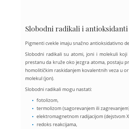
Slobodni radikali i antioksidanti
Pigmenti cvekle imaju snažno antioksidativno de
Slobodni radikali su atomi, joni i molekuli koji
prestanu da kruže oko jezgra atoma, postaju pri
homolitičkim raskidanjem kovalentnih veza u o
molekul (jon).
Slobodni radikali mogu nastati:
fotolizom,
termolizom (sagorevanjem ili zagrevanjem)
elektromagnetnom radijacijom (dejstvom X- i
redoks reakcijama,