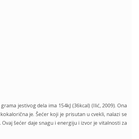
.
grama jestivog dela ima 154kJ (36kcal) (Ilić, 2009). Ona
okalorična je. Šećer koji je prisutan u cvekli, nalazi se
vaj šećer daje snagu i energiju i izvor je vitalnosti za