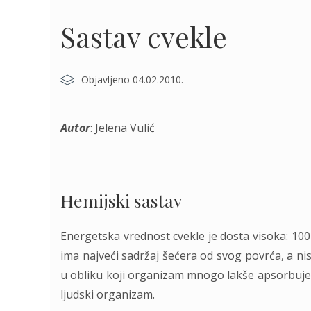
Sastav cvekle
Objavljeno 04.02.2010.
Autor
: Jelena Vulić
Hemijski sastav
Energetska vrednost cvekle je dosta visoka: 100 
ima najveći sadržaj šećera od svog povrća, a nisk
u obliku koji organizam mnogo lakše apsorbuje. O
ljudski organizam.