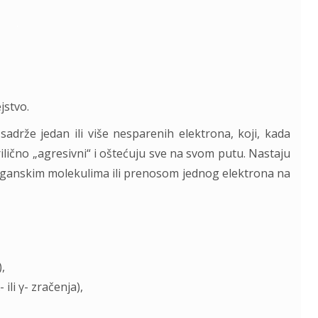
.
jstvo.
 sadrže jedan ili više nesparenih elektrona, koji, kada
lično „agresivni“ i oštećuju sve na svom putu. Nastaju
rganskim molekulima ili prenosom jednog elektrona na
,
li γ- zračenja),