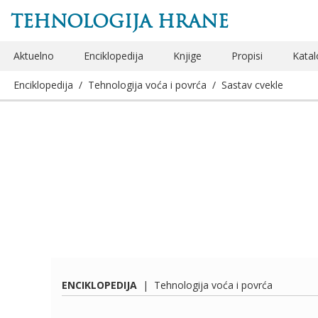
TEHNOLOGIJA HRANE
Aktuelno
Enciklopedija
Knjige
Propisi
Katal
Enciklopedija
/
Tehnologija voća i povrća
/
Sastav cvekle
ENCIKLOPEDIJA
|
Tehnologija voća i povrća