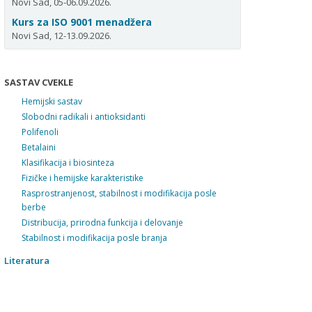
Novi Sad, 05-06.09.2026.
Kurs za ISO 9001 menadžera
Novi Sad, 12-13.09.2026.
SASTAV CVEKLE
Hemijski sastav
Slobodni radikali i antioksidanti
Polifenoli
Betalaini
Klasifikacija i biosinteza
Fizičke i hemijske karakteristike
Rasprostranjenost, stabilnost i modifikacija posle
berbe
Distribucija, prirodna funkcija i delovanje
Stabilnost i modifikacija posle branja
Literatura