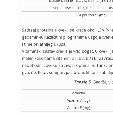
Masne kiseline 18:2 cis, cis n-6 (linolna 
Masne kiseline 18:3, n-3 (α-linolna ki
Ukupni steroli (mg)
Sadržaj proteina u cvekli se kreće oko 1,3% (Vr
geosmin-a. Različitim programima uzgoja cvekl
i time prijatnijeg ukusa.
Vitaminski sastav cvekle je vrlo bogat. U cvekli j
malim količinama vitamini B1, B2, B3 i B12 (Vrač
neophodni čoveku za život i optimalno funkcioni
gvožđe, fluor, sumpor, jod, brom, litijum, rubidij
Tabela 5
: Sadržaj vi
Vitamini
Vitamin A (μg)
Vitamin E (mg)