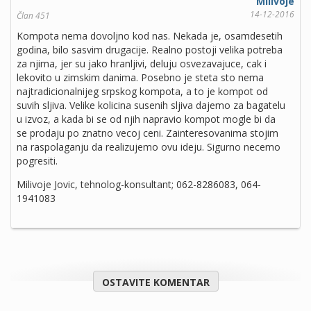
Milivoje
14-12-2016
Član 451
Kompota nema dovoljno kod nas. Nekada je, osamdesetih
godina, bilo sasvim drugacije. Realno postoji velika potreba
za njima, jer su jako hranljivi, deluju osvezavajuce, cak i
lekovito u zimskim danima. Posebno je steta sto nema
najtradicionalnijeg srpskog kompota, a to je kompot od
suvih sljiva. Velike kolicina susenih sljiva dajemo za bagatelu
u izvoz, a kada bi se od njih napravio kompot mogle bi da
se prodaju po znatno vecoj ceni. Zainteresovanima stojim
na raspolaganju da realizujemo ovu ideju. Sigurno necemo
pogresiti.
Milivoje Jovic, tehnolog-konsultant; 062-8286083, 064-
1941083
OSTAVITE KOMENTAR