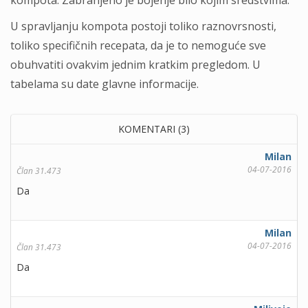
kompota. Zabranjeno je bojenje bilo kojim sredstvima.
U spravljanju kompota postoji toliko raznovrsnosti,
toliko specifičnih recepata, da je to nemoguće sve
obuhvatiti ovakvim jednim kratkim pregledom. U
tabelama su date glavne informacije.
KOMENTARI (3)
Milan
04-07-2016
Član 31.473
Da
Milan
04-07-2016
Član 31.473
Da