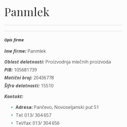
Panmlek
Opis firme
Ime firme:
Panmlek
Oblast delatnosti:
Proizvodnja mlečnih proizvoda
PIB:
105681739
Matični broj:
20436778
Šifra delatnosti:
15510
Kontakt:
Adresa:
Pančevo, Novoseljanski put 51
Tel: 013/ 304 657
Tel/fax: 013/ 304 656