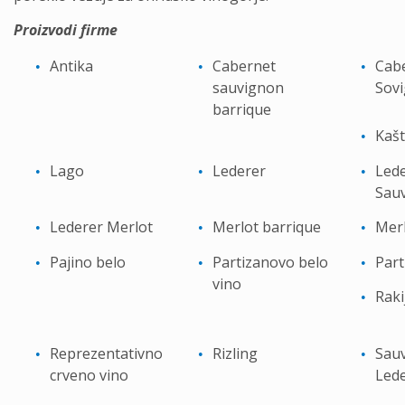
Proizvodi firme
Antika
Cabernet
Cab
sauvignon
Sov
barrique
Kašt
Lago
Lederer
Led
Sau
Lederer Merlot
Merlot barrique
Mer
Pajino belo
Partizanovo belo
Part
vino
Raki
Reprezentativno
Rizling
Sau
crveno vino
Lede