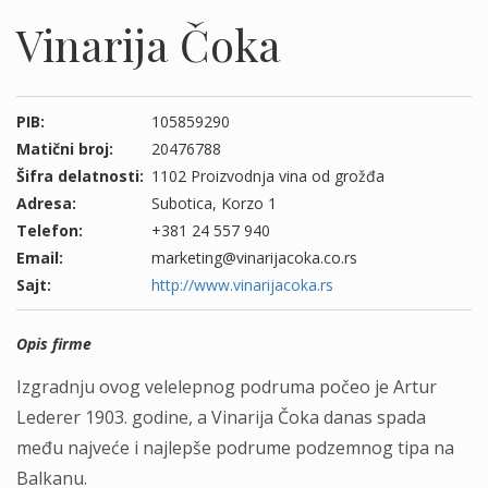
Vinarija Čoka
PIB:
105859290
Matični broj:
20476788
Šifra delatnosti:
1102 Proizvodnja vina od grožđa
Adresa:
Subotica, Korzo 1
Telefon:
+381 24 557 940
Email:
marketing@vinarijacoka.co.rs
Sajt:
http://www.vinarijacoka.rs
Opis firme
Izgradnju ovog velelepnog podruma počeo je Artur
Lederer 1903. godine, a Vinarija Čoka danas spada
među najveće i najlepše podrume podzemnog tipa na
Balkanu.