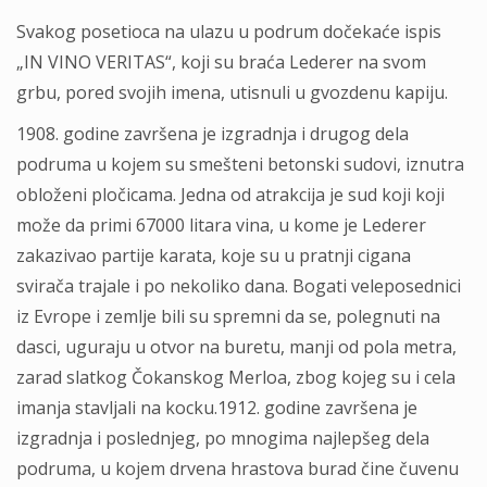
Svakog posetioca na ulazu u podrum dočekaće ispis
„IN VINO VERITAS“, koji su braća Lederer na svom
grbu, pored svojih imena, utisnuli u gvozdenu kapiju.
1908. godine završena je izgradnja i drugog dela
podruma u kojem su smešteni betonski sudovi, iznutra
obloženi pločicama. Jedna od atrakcija je sud koji koji
može da primi 67000 litara vina, u kome je Lederer
zakazivao partije karata, koje su u pratnji cigana
svirača trajale i po nekoliko dana. Bogati veleposednici
iz Evrope i zemlje bili su spremni da se, polegnuti na
dasci, uguraju u otvor na buretu, manji od pola metra,
zarad slatkog Čokanskog Merloa, zbog kojeg su i cela
imanja stavljali na kocku.1912. godine završena je
izgradnja i poslednjeg, po mnogima najlepšeg dela
podruma, u kojem drvena hrastova burad čine čuvenu