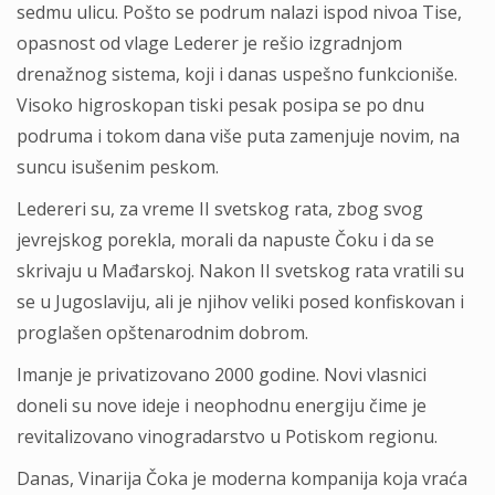
sedmu ulicu. Pošto se podrum nalazi ispod nivoa Tise,
opasnost od vlage Lederer je rešio izgradnjom
drenažnog sistema, koji i danas uspešno funkcioniše.
Visoko higroskopan tiski pesak posipa se po dnu
podruma i tokom dana više puta zamenjuje novim, na
suncu isušenim peskom.
Ledereri su, za vreme II svetskog rata, zbog svog
jevrejskog porekla, morali da napuste Čoku i da se
skrivaju u Mađarskoj. Nakon II svetskog rata vratili su
se u Jugoslaviju, ali je njihov veliki posed konfiskovan i
proglašen opštenarodnim dobrom.
Imanje je privatizovano 2000 godine. Novi vlasnici
doneli su nove ideje i neophodnu energiju čime je
revitalizovano vinogradarstvo u Potiskom regionu.
Danas, Vinarija Čoka je moderna kompanija koja vraća