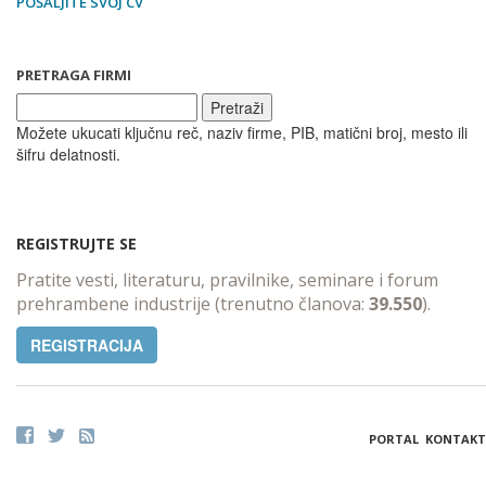
POŠALJITE SVOJ CV
PRETRAGA FIRMI
Pretraži
Možete ukucati ključnu reč, naziv firme, PIB, matični broj, mesto ili
šifru delatnosti.
REGISTRUJTE SE
Pratite vesti, literaturu, pravilnike, seminare i forum
prehrambene industrije (trenutno članova:
39.550
).
REGISTRACIJA
PORTAL
KONTAKT