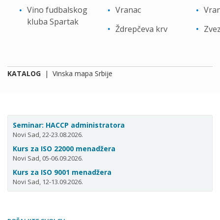
Vino fudbalskog
Vranac
Vran
kluba Spartak
Ždrepčeva krv
Zvez
KATALOG
|
Vinska mapa Srbije
Seminar: HACCP administratora
Novi Sad, 22-23.08.2026.
Kurs za ISO 22000 menadžera
Novi Sad, 05-06.09.2026.
Kurs za ISO 9001 menadžera
Novi Sad, 12-13.09.2026.