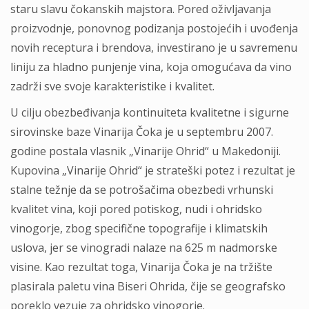
staru slavu čokanskih majstora. Pored oživljavanja
proizvodnje, ponovnog podizanja postojećih i uvođenja
novih receptura i brendova, investirano je u savremenu
liniju za hladno punjenje vina, koja omogućava da vino
zadrži sve svoje karakteristike i kvalitet.
U cilju obezbeđivanja kontinuiteta kvalitetne i sigurne
sirovinske baze Vinarija Čoka je u septembru 2007.
godine postala vlasnik „Vinarije Ohrid“ u Makedoniji.
Kupovina „Vinarije Ohrid“ je strateški potez i rezultat je
stalne težnje da se potrošačima obezbedi vrhunski
kvalitet vina, koji pored potiskog, nudi i ohridsko
vinogorje, zbog specifične topografije i klimatskih
uslova, jer se vinogradi nalaze na 625 m nadmorske
visine. Kao rezultat toga, Vinarija Čoka je na tržište
plasirala paletu vina Biseri Ohrida, čije se geografsko
poreklo vezuje za ohridsko vinogorje.