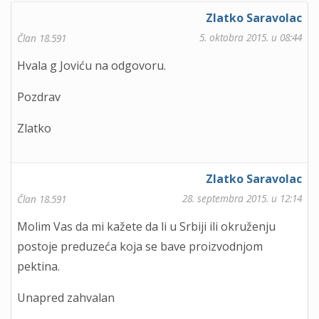
Zlatko Saravolac
5. oktobra 2015. u 08:44
Član 18.591
Hvala g Joviću na odgovoru.
Pozdrav
Zlatko
Zlatko Saravolac
28. septembra 2015. u 12:14
Član 18.591
Molim Vas da mi kažete da li u Srbiji ili okruženju
postoje preduzeća koja se bave proizvodnjom
pektina.
Unapred zahvalan