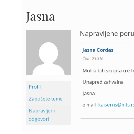
Jasna
Napravljene por
Jasna Cordas
Član 25.516
Molila bih skripta u e 
Unapred zahvalna
Profil
Jasna
Započete teme
e mail
kaiserns@mts.r
Napravljeni
odgovori