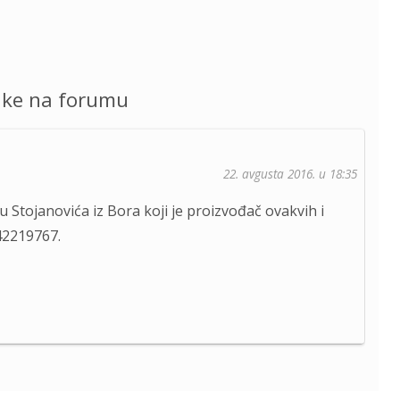
uke na forumu
22. avgusta 2016. u 18:35
u Stojanovića iz Bora koji je proizvođač ovakvih i
42219767.