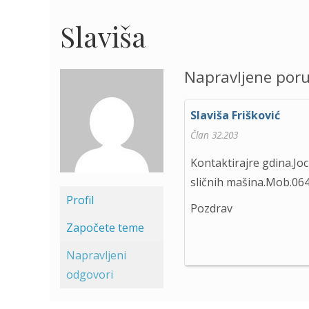
Slaviša
Napravljene por
Slaviša Frišković
Član 32.203
Kontaktirajre gdina.Joc
sličnih mašina.Mob.06
Profil
Pozdrav
Započete teme
Napravljeni
odgovori