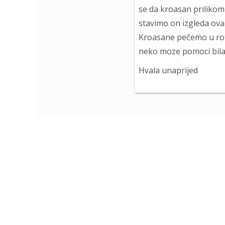
se da kroasan prilikom 
stavimo on izgleda ovak
Kroasane pečemo u rota
neko moze pomoci bila
Hvala unaprijed