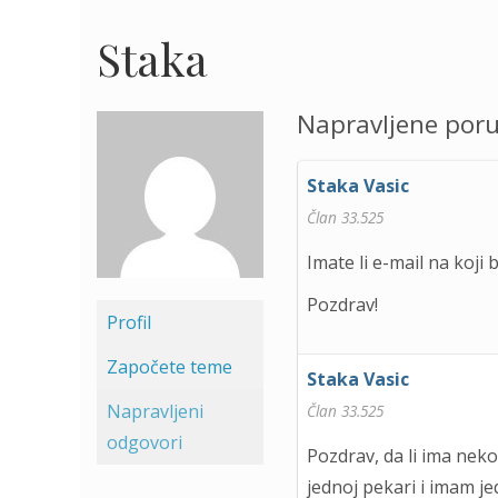
Staka
Napravljene por
Staka Vasic
Član 33.525
Imate li e-mail na koji
Pozdrav!
Profil
Započete teme
Staka Vasic
Napravljeni
Član 33.525
odgovori
Pozdrav, da li ima nek
jednoj pekari i imam j