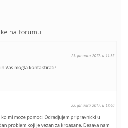
uke na forumu
23. januara 2017. u 11:35
 bih Vas mogla kontaktirati?
22. januara 2017. u 18:40
o ko mi moze pomoci. Odradjujem pripravnicki u
edan problem koji je vezan za kroasane. Desava nam