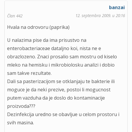
banzai
12. septembra 2009. u 20:16
Član 442
Hvala na odrovoru (paprika)
U nalazima pise da ima prisustvo na
enterobacteriaceae dataljno koi, nista ne e
obrazlozeno. Znaci prosalio sam mostru od kiselo
mleko na hemisku i mikrobiolosku analizi i dobio
sam takve rezultate.
Dali sa pasterizacijom se otklanjaju te bakterie ili
moguce je da neki prezive, postoi li mogucnost
putem vazduha da je doslo do kontaminacije
proizvoda???
Dezinfekcija uredno se obavljue u celom prostoru i
svih masina.