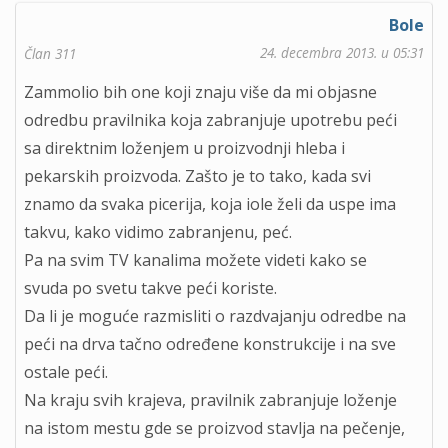
Bole
24. decembra 2013. u 05:31
Član 311
Zammolio bih one koji znaju više da mi objasne
odredbu pravilnika koja zabranjuje upotrebu peći
sa direktnim loženjem u proizvodnji hleba i
pekarskih proizvoda. Zašto je to tako, kada svi
znamo da svaka picerija, koja iole želi da uspe ima
takvu, kako vidimo zabranjenu, peć.
Pa na svim TV kanalima možete videti kako se
svuda po svetu takve peći koriste.
Da li je moguće razmisliti o razdvajanju odredbe na
peći na drva tačno određene konstrukcije i na sve
ostale peći.
Na kraju svih krajeva, pravilnik zabranjuje loženje
na istom mestu gde se proizvod stavlja na pečenje,