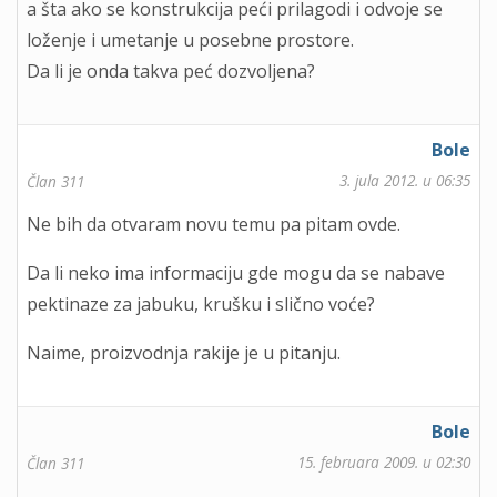
a šta ako se konstrukcija peći prilagodi i odvoje se
loženje i umetanje u posebne prostore.
Da li je onda takva peć dozvoljena?
Bole
3. jula 2012. u 06:35
Član 311
Ne bih da otvaram novu temu pa pitam ovde.
Da li neko ima informaciju gde mogu da se nabave
pektinaze za jabuku, krušku i slično voće?
Naime, proizvodnja rakije je u pitanju.
Bole
15. februara 2009. u 02:30
Član 311