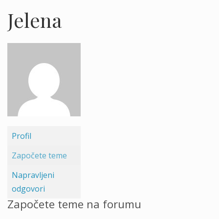
Jelena
Profil
Započete teme
Napravljeni
odgovori
Započete teme na forumu