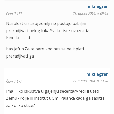
miki agrar
29. aprila 2014. u 09:45
Član 7.177
Nazalost u nasoj zemlji ne postoje ozbiljni
preradjivaci belog luka.Svi koriste uvozni iz
Kine,koji jeste
bas jeftin.Za te pare kod nas se ne isplati
preradjivati ga
miki agrar
25. marta 2014. u 13:28
Član 7.177
Ima li iko iskustva u gajenju secerca?Vredi li uzeti
Zemu -Polje ili institut u Sm, Palanci?kada ga saditi i
za koliko stize?