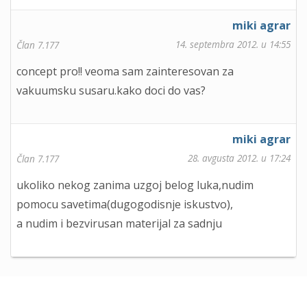
miki agrar
14. septembra 2012. u 14:55
Član 7.177
concept pro!! veoma sam zainteresovan za
vakuumsku susaru.kako doci do vas?
miki agrar
28. avgusta 2012. u 17:24
Član 7.177
ukoliko nekog zanima uzgoj belog luka,nudim
pomocu savetima(dugogodisnje iskustvo),
a nudim i bezvirusan materijal za sadnju