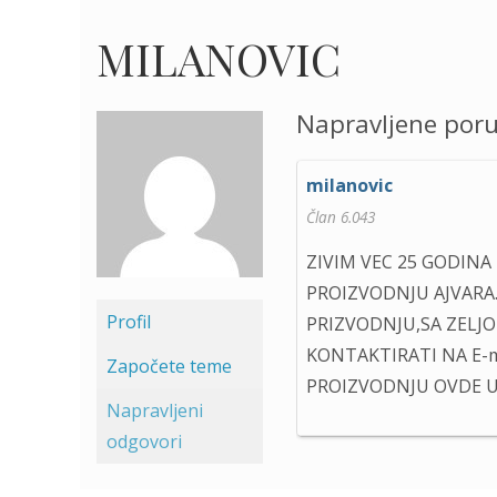
MILANOVIC
Napravljene por
milanovic
Član 6.043
ZIVIM VEC 25 GODINA
PROIZVODNJU AJVARA.
Profil
PRIZVODNJU,SA ZELJ
KONTAKTIRATI NA E-m
Započete teme
PROIZVODNJU OVDE U 
Napravljeni
odgovori