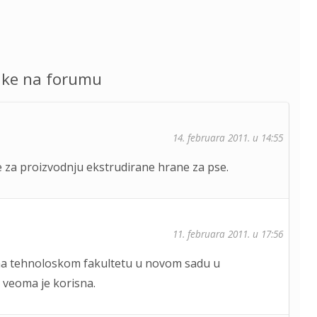
uke na forumu
14. februara 2011. u 14:55
 za proizvodnju ekstrudirane hrane za pse.
11. februara 2011. u 17:56
 na tehnoloskom fakultetu u novom sadu u
i veoma je korisna.