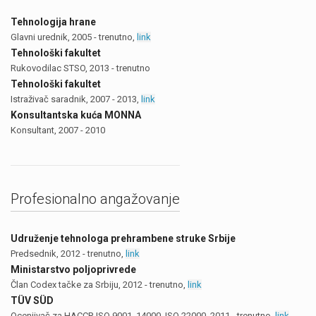
Tehnologija hrane
Glavni urednik, 2005 - trenutno,
link
Tehnološki fakultet
Rukovodilac STSO, 2013 - trenutno
Tehnološki fakultet
Istraživač saradnik, 2007 - 2013,
link
Konsultantska kuća MONNA
Konsultant, 2007 - 2010
Profesionalno angažovanje
Udruženje tehnologa prehrambene struke Srbije
Predsednik, 2012 - trenutno,
link
Ministarstvo poljoprivrede
Član Codex tačke za Srbiju, 2012 - trenutno,
link
TÜV SÜD
Ocenjivač za HACCP, ISO 9001, 14000, ISO 22000, 2011 - trenutno,
link