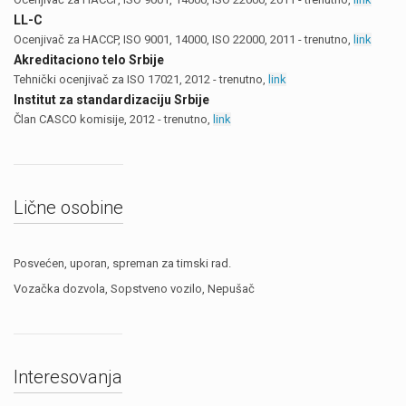
LL-C
Ocenjivač za HACCP, ISO 9001, 14000, ISO 22000, 2011 - trenutno,
link
Akreditaciono telo Srbije
Tehnički ocenjivač za ISO 17021, 2012 - trenutno,
link
Institut za standardizaciju Srbije
Član CASCO komisije, 2012 - trenutno,
link
Lične osobine
Posvećen, uporan, spreman za timski rad.
Vozačka dozvola, Sopstveno vozilo, Nepušač
Interesovanja