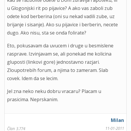
kad se razbolite odete u Dom zdravlja i apoteku, ili
u Glogonjski rit po pijavice? A ako vas zaboli zub
odete kod berberina (oni su nekad vadili zube, uz
brijanje i sisanje). Ako su pijavice i berberin, necete
dugo. Ako nisu, sta se onda folirate?
Eto, pokusavam da uvucem i druge u besmislene
rasprave. Izvinjavam se, ali ponekad me kolicina
gluposti (linkovi gore) jednostavno razjari.
Zloupotrebih forum, a njima to zameram. Slab
covek. Idem da se lecim.
Jel zna neko neku dobru vracaru? Placam u
prasicima. Neprskanim.
Milan
11-01-2011
Član 3.774