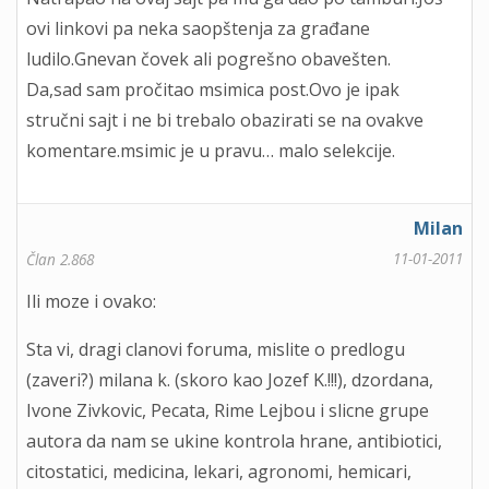
ovi linkovi pa neka saopštenja za građane
ludilo.Gnevan čovek ali pogrešno obavešten.
Da,sad sam pročitao msimica post.Ovo je ipak
stručni sajt i ne bi trebalo obazirati se na ovakve
komentare.msimic je u pravu… malo selekcije.
Milan
11-01-2011
Član 2.868
Ili moze i ovako:
Sta vi, dragi clanovi foruma, mislite o predlogu
(zaveri?) milana k. (skoro kao Jozef K.!!!), dzordana,
Ivone Zivkovic, Pecata, Rime Lejbou i slicne grupe
autora da nam se ukine kontrola hrane, antibiotici,
citostatici, medicina, lekari, agronomi, hemicari,