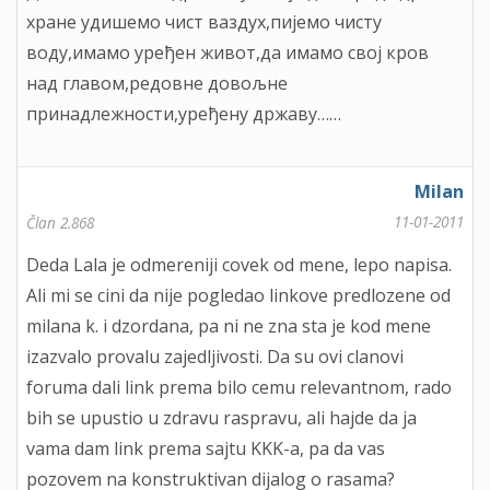
хране удишемо чист ваздух,пијемо чисту
воду,имамо уређен живот,да имамо свој кров
над главом,редовне довољне
принадлежности,уређену државу……
Milan
11-01-2011
Član 2.868
Deda Lala je odmereniji covek od mene, lepo napisa.
Ali mi se cini da nije pogledao linkove predlozene od
milana k. i dzordana, pa ni ne zna sta je kod mene
izazvalo provalu zajedljivosti. Da su ovi clanovi
foruma dali link prema bilo cemu relevantnom, rado
bih se upustio u zdravu raspravu, ali hajde da ja
vama dam link prema sajtu KKK-a, pa da vas
pozovem na konstruktivan dijalog o rasama?