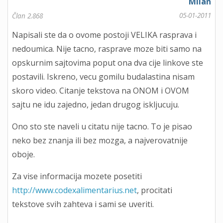
Milan
05-01-2011
Član 2.868
Napisali ste da o ovome postoji VELIKA rasprava i
nedoumica. Nije tacno, rasprave moze biti samo na
opskurnim sajtovima poput ona dva cije linkove ste
postavili. Iskreno, vecu gomilu budalastina nisam
skoro video. Citanje tekstova na ONOM i OVOM
sajtu ne idu zajedno, jedan drugog iskljucuju.
Ono sto ste naveli u citatu nije tacno. To je pisao
neko bez znanja ili bez mozga, a najverovatnije
oboje.
Za vise informacija mozete posetiti
http://www.codexalimentarius.net
, procitati
tekstove svih zahteva i sami se uveriti.