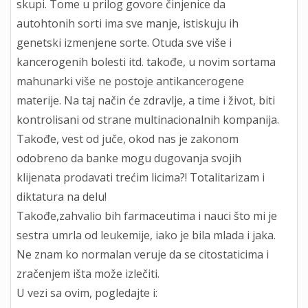
skupi. Tome u prilog govore činjenice da
autohtonih sorti ima sve manje, istiskuju ih
genetski izmenjene sorte. Otuda sve više i
kancerogenih bolesti itd. takođe, u novim sortama
mahunarki više ne postoje antikancerogene
materije. Na taj način će zdravlje, a time i život, biti
kontrolisani od strane multinacionalnih kompanija.
Takođe, vest od juče, okod nas je zakonom
odobreno da banke mogu dugovanja svojih
klijenata prodavati trećim licima?! Totalitarizam i
diktatura na delu!
Takođe,zahvalio bih farmaceutima i nauci što mi je
sestra umrla od leukemije, iako je bila mlada i jaka.
Ne znam ko normalan veruje da se citostaticima i
zračenjem išta može izlečiti.
U vezi sa ovim, pogledajte i: