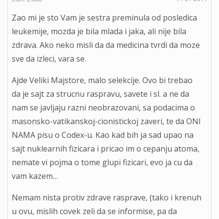
Zao mi je sto Vam je sestra preminula od posledica
leukemije, mozda je bila mlada i jaka, ali nije bila
zdrava. Ako neko misli da da medicina tvrdi da moze
sve da izleci, vara se.
Ajde Veliki Majstore, malo selekcije. Ovo bi trebao
da je sajt za strucnu raspravu, savete i sl. a ne da
nam se javljaju razni neobrazovani, sa podacima o
masonsko-vatikanskoj-cionistickoj zaveri, te da ONI
NAMA pisu o Codex-u. Kao kad bih ja sad upao na
sajt nuklearnih fizicara i pricao im o cepanju atoma,
nemate vi pojma o tome glupi fizicari, evo ja cu da
vam kazem…
Nemam nista protiv zdrave rasprave, (tako i krenuh
u ovu, mislih covek zeli da se informise, pa da