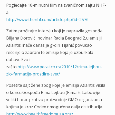
Pogledajte 10-minutni film na zvaničnom sajtu NHF-
a
http://www.thenhf.com/article.php?id=2576
Zatim pročitajte intervju koji je napravila gospođa
Biljana Đorović ,novinar Radia Beograd 2,u emisiji
Atlantis.Inače danas je g-din Tijanić povukao
rešenje o zabrani te emisije koja je uzburkala
duhove.Evo i
zašto:
http://www.pecat.co.rs/2010/12/rima-lejbou-
zlo-farmacije-prozdire-svet/
Posetite sajt žene zbog koje je emisija Atlantis visila
o koncu.Gospođa Rima Lejbou (Rima E. Laibow)je
veliki borac protivu proizvodnje GMO organizama
kojima je kroz Codex omogućena dalja distribucija.
http://www.healthfreedomusa.org/