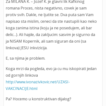
Za MILANA K. – Jozef K. je glavni lik Kafkinog
romana Proces, nista negativno, covek je sam
protiv svih. Dakle, ne ljutite se. Dva puta sam Vam
napisao sta mislim, ceneci da ste nastupili kao neko
koga zanima istina (koju ja ne posedujem, ali bar
delic…). Ali hajde, da zakljucim: sasvim je sigurno da
ja NISAM Kopernik, ali sam siguran da oni (sa
linkova) JESU inkvizicija.
E, sa njima je problem.
Koga mrzi da pogleda, evo ja cu mu iskopirati jedan
od gornjih linkova
http://www.ivonazivkovic.net/UZASI-
VAKCINACIJE.html
Pa? Hocemo u konstruktivan dijalog?