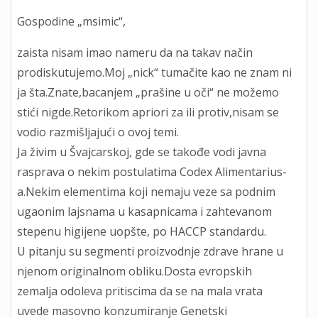
Gospodine „msimic“,
zaista nisam imao nameru da na takav način
prodiskutujemo.Moj „nick“ tumačite kao ne znam ni
ja šta.Znate,bacanjem „prašine u oči“ ne možemo
stići nigde.Retorikom apriori za ili protiv,nisam se
vodio razmišljajući o ovoj temi.
Ja živim u Švajcarskoj, gde se takođe vodi javna
rasprava o nekim postulatima Codex Alimentarius-
a.Nekim elementima koji nemaju veze sa podnim
ugaonim lajsnama u kasapnicama i zahtevanom
stepenu higijene uopšte, po HACCP standardu.
U pitanju su segmenti proizvodnje zdrave hrane u
njenom originalnom obliku.Dosta evropskih
zemalja odoleva pritiscima da se na mala vrata
uvede masovno konzumiranje Genetski