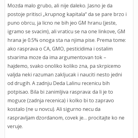
Mozda malo grubo, ali nije daleko. Jasno je da
postoje pritisci „krupnog kapitala“ da se pare brzo i
puno obrcu, ja licno ne bih jeo GM hranu (jeste,
igramo se svacim), ali vraticu se na one linkove, GM
hrana je 0.5% onoga sta na njima pise. Prema tome:
ako rasprava o CA, GMO, pesticidima i ostalim
stvarima moze da ima argumentovan tok –
hajdemo, svako onoliko koliko zna, pa skrpicemo
valjda neki razuman zakljucak i nauciti nesto jedni
od drugih. A zadnju Deda Lalinu recenicu bih
potpisao. Bila bi zanimljiva rasprava: da li je to
moguce (zadnja recenica) i kolko bi to zapravo
kostalo (ne u novcu). Ali sigurno necu da
raspravljam dzordanom, covek je… procitajte ko ne
veruje.