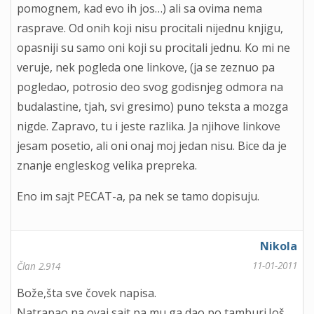
pomognem, kad evo ih jos…) ali sa ovima nema
rasprave. Od onih koji nisu procitali nijednu knjigu,
opasniji su samo oni koji su procitali jednu. Ko mi ne
veruje, nek pogleda one linkove, (ja se zeznuo pa
pogledao, potrosio deo svog godisnjeg odmora na
budalastine, tjah, svi gresimo) puno teksta a mozga
nigde. Zapravo, tu i jeste razlika. Ja njihove linkove
jesam posetio, ali oni onaj moj jedan nisu. Bice da je
znanje engleskog velika prepreka.
Eno im sajt PECAT-a, pa nek se tamo dopisuju.
Nikola
11-01-2011
Član 2.914
Bože,šta sve čovek napisa.
Natrapao na ovaj sajt pa mu ga dao po tamburi.Još