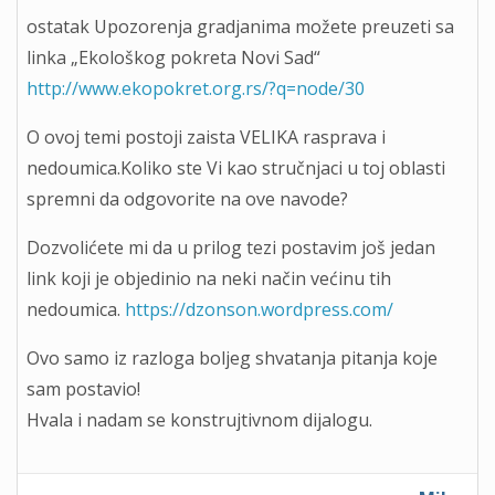
ostatak Upozorenja gradjanima možete preuzeti sa
linka „Ekološkog pokreta Novi Sad“
http://www.ekopokret.org.rs/?q=node/30
O ovoj temi postoji zaista VELIKA rasprava i
nedoumica.Koliko ste Vi kao stručnjaci u toj oblasti
spremni da odgovorite na ove navode?
Dozvolićete mi da u prilog tezi postavim još jedan
link koji je objedinio na neki način većinu tih
nedoumica.
https://dzonson.wordpress.com/
Ovo samo iz razloga boljeg shvatanja pitanja koje
sam postavio!
Hvala i nadam se konstrujtivnom dijalogu.