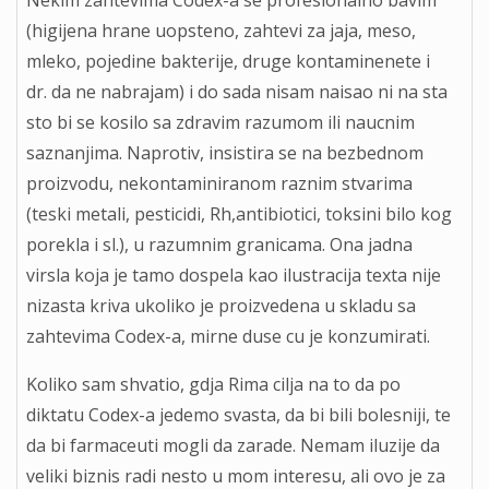
Nekim zahtevima Codex-a se profesionalno bavim
(higijena hrane uopsteno, zahtevi za jaja, meso,
mleko, pojedine bakterije, druge kontaminenete i
dr. da ne nabrajam) i do sada nisam naisao ni na sta
sto bi se kosilo sa zdravim razumom ili naucnim
saznanjima. Naprotiv, insistira se na bezbednom
proizvodu, nekontaminiranom raznim stvarima
(teski metali, pesticidi, Rh,antibiotici, toksini bilo kog
porekla i sl.), u razumnim granicama. Ona jadna
virsla koja je tamo dospela kao ilustracija texta nije
nizasta kriva ukoliko je proizvedena u skladu sa
zahtevima Codex-a, mirne duse cu je konzumirati.
Koliko sam shvatio, gdja Rima cilja na to da po
diktatu Codex-a jedemo svasta, da bi bili bolesniji, te
da bi farmaceuti mogli da zarade. Nemam iluzije da
veliki biznis radi nesto u mom interesu, ali ovo je za