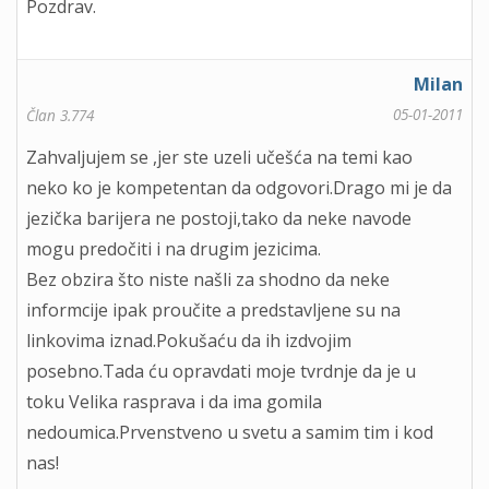
Pozdrav.
Milan
05-01-2011
Član 3.774
Zahvaljujem se ,jer ste uzeli učešća na temi kao
neko ko je kompetentan da odgovori.Drago mi je da
jezička barijera ne postoji,tako da neke navode
mogu predočiti i na drugim jezicima.
Bez obzira što niste našli za shodno da neke
informcije ipak proučite a predstavljene su na
linkovima iznad.Pokušaću da ih izdvojim
posebno.Tada ću opravdati moje tvrdnje da je u
toku Velika rasprava i da ima gomila
nedoumica.Prvenstveno u svetu a samim tim i kod
nas!