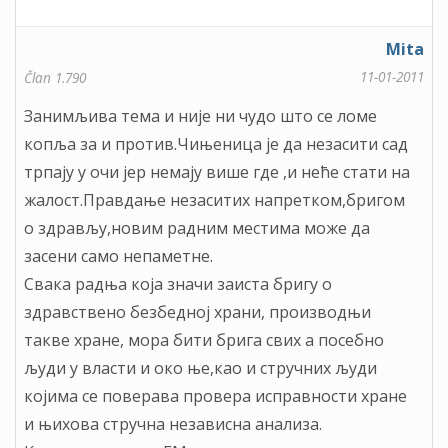
Mita
11-01-2011
Član 1.790
Занимљива тема и није ни чудо што се ломе
копља за и против.Чињеница је да незасити сад
трпају у очи јер немају више где ,и неће стати на
жалост.Правдање незаситих напретком,бригом
о здрављу,новим радним местима може да
засени само непаметне.
Свака радња која значи заиста бригу о
здравствено безбедној храни, производњи
такве хране, мора бити брига свих а посебно
људи у власти и око ње,као и стручних људи
којима се поверава провера исправности хране
и њихова стручна независна анализа.