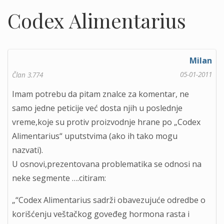
Codex Alimentarius
Milan
05-01-2011
Član 3.774
Imam potrebu da pitam znalce za komentar, ne
samo jedne peticije već dosta njih u poslednje
vreme,koje su protiv proizvodnje hrane po „Codex
Alimentarius“ uputstvima (ako ih tako mogu
nazvati).
U osnovi,prezentovana problematika se odnosi na
neke segmente ….citiram:
„“Codex Alimentarius sаdrži obаvezujuće odredbe o
korišćenju veštаčkog goveđeg hormonа rаstа i