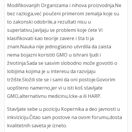
Modifikovanjih Organizama i nihova proizvodnja.Ne
bez razloga,već poučeni primerom zemalja koje su
to zakonski odobrile,a rezultati nisu u
superlativu.Javljaju se problemi koje ćete Vi
klasifikovati kao teorije zavere i šta ti ja
znam.Nauka nije jednoglasno utvrdila da zaista
nema bojazni koristiti GMO u ishrani ljudi i
životinja.Sada se sasvim slobodno može govotiti o
lobijima kojima je u interesu da razvijaju
tržište.Složili ste se i sami da oni postoje.Govorim
uopšteno namerno,jer vi u isti koš stavljate
GMO,alternativnu medicinu,Icke-a ili HARP.
Stavljate sebe u poziciju Kopernika a deo javnosti u
inkviziciju.Čitao sam postove na ovom forumu,dosta
kvalitetnih saveta je izneto.