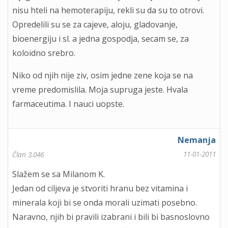
nisu hteli na hemoterapiju, rekli su da su to otrovi.
Opredelili su se za cajeve, aloju, gladovanje,
bioenergiju i sl. a jedna gospodja, secam se, za
koloidno srebro.
Niko od njih nije ziv, osim jedne zene koja se na
vreme predomislila. Moja supruga jeste. Hvala
farmaceutima. I nauci uopste.
Nemanja
11-01-2011
Član 3.046
Slažem se sa Milanom K.
Jedan od ciljeva je stvoriti hranu bez vitamina i
minerala koji bi se onda morali uzimati posebno.
Naravno, njih bi pravili izabrani i bili bi basnoslovno