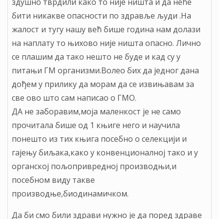
здушно тврдили како то није ништа и да неће
бити никакве опасности по здравље људи .На
жалост и тугу нашу већ бише година нам долази
на наплату то њихово није ништа опасно. Лично
се плашим да тако нешто не буде и кад су у
питањи ГМ организми.Волео бих да једног дана
дођем у прилику да морам да се извињавам за
све ово што сам написао о ГМО.
ДА не заборавим,моја маленкост је не само
прочитала бише од 1 књиге него и научила
понешто из тих књига посебно о селекцији и
гајењу биљака,како у конвенционалној тако и у
органској пољопривредној производњи,и
посебном виду такве
производње,биодинамичком.
Да би смо били здрави нужно је да поред здраве