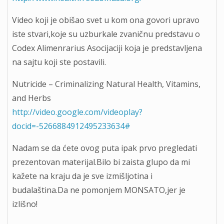
Video koji je obišao svet u kom ona govori upravo
iste stvari,koje su uzburkale zvaničnu predstavu o
Codex Alimenrarius Asocijaciji koja je predstavljena
na sajtu koji ste postavili.
Nutricide – Criminalizing Natural Health, Vitamins,
and Herbs
http://video.google.com/videoplay?
docid=-5266884912495233634#
Nadam se da ćete ovog puta ipak prvo pregledati
prezentovan materijal.Bilo bi zaista glupo da mi
kažete na kraju da je sve izmišljotina i
budalaština.Da ne pomonjem MONSATO,jer je
izlišno!