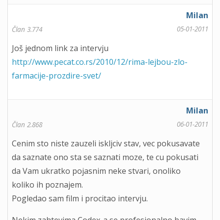
Milan
05-01-2011
Član 3.774
Još jednom link za intervju
http://www.pecat.co.rs/2010/12/rima-lejbou-zlo-
farmacije-prozdire-svet/
Milan
06-01-2011
Član 2.868
Cenim sto niste zauzeli iskljciv stav, vec pokusavate
da saznate ono sta se saznati moze, te cu pokusati
da Vam ukratko pojasnim neke stvari, onoliko
koliko ih poznajem.
Pogledao sam film i procitao intervju.