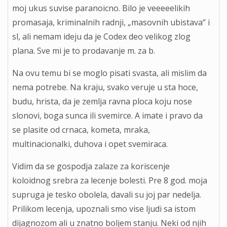
moj ukus suvise paranoicno. Bilo je veeeeelikih
promasaja, kriminalnih radnji, „masovnih ubistava“ i
sl, ali nemam ideju da je Codex deo velikog zlog
plana. Sve mi je to prodavanje m. za b.
Na ovu temu bi se moglo pisati svasta, ali mislim da
nema potrebe. Na kraju, svako veruje u sta hoce,
budu, hrista, da je zemlja ravna ploca koju nose
slonovi, boga sunca ili svemirce. A imate i pravo da
se plasite od crnaca, kometa, mraka,
multinacionalki, duhova i opet svemiraca.
Vidim da se gospodja zalaze za koriscenje
koloidnog srebra za lecenje bolesti. Pre 8 god. moja
supruga je tesko obolela, davali su joj par nedelja.
Prilikom lecenja, upoznali smo vise ljudi sa istom
dijagnozom ali u znatno boljem stanju. Neki od njih