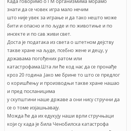
Када говоримо о ГМ организмима морамо
знати да се човек игра мало нечим
што није увек за играње и да тако нешто може
бити и опасно и по људе и по животиње и по
инсекте и по сав живи свет.
Доста је података из света о штетном дејству
такве хране на људе, псебно жене и децу, у
државама погођених ратом или
катастрофама.Шта ли ће код нас да се пронађе
кроз 20 година .Јако ме брине то што се предлог
о коришћењу и производњи такве хране нашао
и пред посланицима
у скупштини наше државе а они нису стручни да
се о томе изјашњавају.
Можда ће да их едукују наши врли стручњаци
који су када је била Ченобилска катастрофа