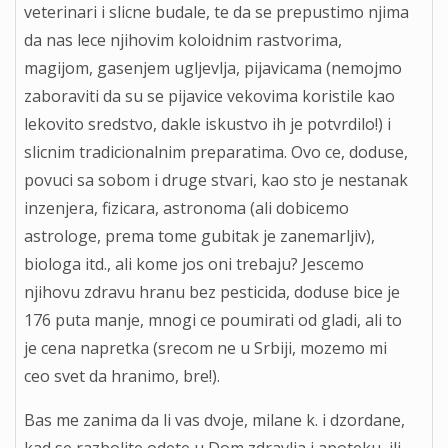
veterinari i slicne budale, te da se prepustimo njima
da nas lece njihovim koloidnim rastvorima,
magijom, gasenjem ugljevlja, pijavicama (nemojmo
zaboraviti da su se pijavice vekovima koristile kao
lekovito sredstvo, dakle iskustvo ih je potvrdilo!) i
slicnim tradicionalnim preparatima. Ovo ce, doduse,
povuci sa sobom i druge stvari, kao sto je nestanak
inzenjera, fizicara, astronoma (ali dobicemo
astrologe, prema tome gubitak je zanemarljiv),
biologa itd., ali kome jos oni trebaju? Jescemo
njihovu zdravu hranu bez pesticida, doduse bice je
176 puta manje, mnogi ce poumirati od gladi, ali to
je cena napretka (srecom ne u Srbiji, mozemo mi
ceo svet da hranimo, bre!).
Bas me zanima da li vas dvoje, milane k. i dzordane,