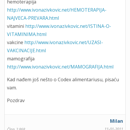
hemoterapija
http://www.ivonazivkovic.net/HEMOTERAPIJA-
NAJVECA-PREVARA.html
vitamini
http://www.ivonazivkovic.net/ISTINA-O-
VITAMINIMA.html
vakcine
http://www.ivonazivkovic.net/UZASI-
VAKCINACIJE.html
mamografija
http://www.ivonazivkovic.net/MAMOGRAFIJA.html
Kad nađem još nešto o Codex alimentariusu, pisaću
vam.
Pozdrav
Milan
11-01-2011
Član 2.868