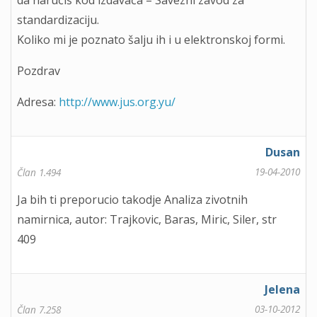
da naručiš kod izdavača – Savezni zavod za
standardizaciju.
Koliko mi je poznato šalju ih i u elektronskoj formi.
Pozdrav
Adresa:
http://www.jus.org.yu/
Dusan
19-04-2010
Član 1.494
Ja bih ti preporucio takodje Analiza zivotnih
namirnica, autor: Trajkovic, Baras, Miric, Siler, str
409
Jelena
03-10-2012
Član 7.258