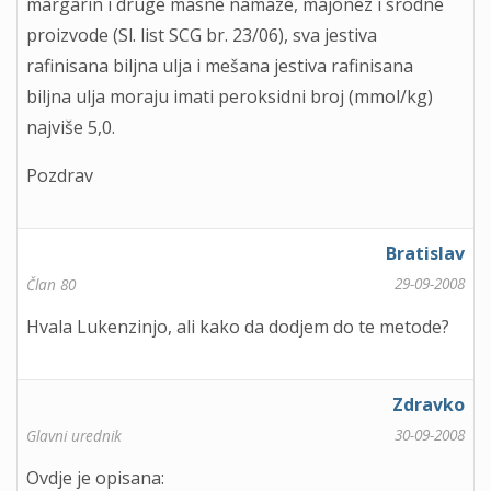
margarin i druge masne namaze, majonez i srodne
proizvode (Sl. list SCG br. 23/06), sva jestiva
rafinisana biljna ulja i mešana jestiva rafinisana
biljna ulja moraju imati peroksidni broj (mmol/kg)
najviše 5,0.
Pozdrav
Bratislav
29-09-2008
Član 80
Hvala Lukenzinjo, ali kako da dodjem do te metode?
Zdravko
30-09-2008
Glavni urednik
Ovdje je opisana: