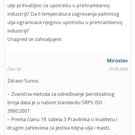
ulje prihvatljivo za upotrebu u prehrambenoj
industriji? Da li temperatura zagrevanja palminog
ulja ogranicava njegovu upotrebu u prehrambenoj
industriji?
Unapred se zahvaljujem.
Miroslav
29-09-2008
Član 96
Zdravo Sunce,
– Zvanična metoda za određivanje peroksidnog
broja data je u našem standardu SRPS ISO
3960:2001
– Prema članu 19. tabela 3 Pravilnika o kvalitetu i
drugim zahtevima za jestiva biljna ulja i masti,