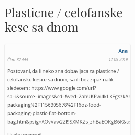
Plasticne / celofanske
kese sa dnom
Ana
12-09-2019
Član 37.444
Postovani, da li neko zna dobavljaca za plasticne /
celofanske kesice sa dnom, sa ili bez zipa? nalik
sledecem : https://www.google.com/url?
sa=i&source=images&cd=&ved=2ahUKEwi4kLKFgszkAhVD
packaging%2F1156305678%2F16oz-food-
packaging-plastic-flat-bottom-
bag.htm&psig=AOvVaw2Zl9SXMKZs_zhBaEOKgB6K&ust