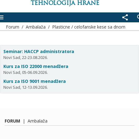
TEHNOLOGIJA HRANE
enu
share
se
Forum
/
Ambalaža
/
Plasticne / celofanske kese sa dnom
Seminar: HACCP administratora
Novi Sad, 22-23.08.2026.
Kurs za ISO 22000 menadžera
Novi Sad, 05-06.09.2026.
Kurs za ISO 9001 menadžera
Novi Sad, 12-13.09.2026.
FORUM
|
Ambalaža