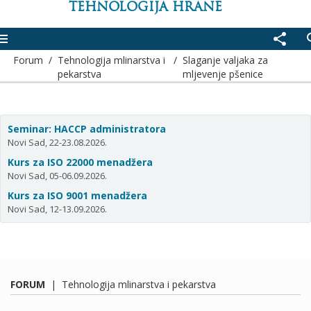
TEHNOLOGIJA HRANE
enu
share
se
Forum
/
Tehnologija mlinarstva i
/
Slaganje valjaka za
pekarstva
mljevenje pšenice
Seminar: HACCP administratora
Novi Sad, 22-23.08.2026.
Kurs za ISO 22000 menadžera
Novi Sad, 05-06.09.2026.
Kurs za ISO 9001 menadžera
Novi Sad, 12-13.09.2026.
FORUM
|
Tehnologija mlinarstva i pekarstva