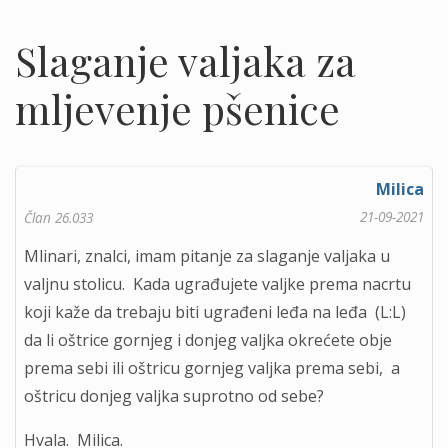
Slaganje valjaka za
mljevenje pšenice
Milica
21-09-2021
Član 26.033
Mlinari, znalci, imam pitanje za slaganje valjaka u
valjnu stolicu. Kada ugrađujete valjke prema nacrtu
koji kaže da trebaju biti ugrađeni leđa na leđa (L:L)
da li oštrice gornjeg i donjeg valjka okrećete obje
prema sebi ili oštricu gornjeg valjka prema sebi, a
oštricu donjeg valjka suprotno od sebe?
Hvala. Milica.