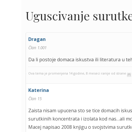
Uguscivanje surutk
Dragan
Član 1.001
Da li postoje domaca iskustva ili literatura u
Ova tema je promenjena 14 godine, 8 meseci ranije od strane
Katerina
Član 15
Zaista nisam upucena sto se tice domacih iskust
surutkinih koncentrata i izolata kod nas…ali m
Macej napisao 2008 knjigu o svojstvima surut