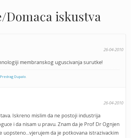
e/Domaca iskustva
26-04-2010
 tehnologiji membranskog uguscivanja surutke!
Predrag Dupalo
.
26-04-2010
ava. Iskreno mislim da ne postoji industrija
oguce i da nisam u pravu. Znam da je Prof Dr Ognjen
ke uopsteno…vjerujem da je potkovana istrazivackim