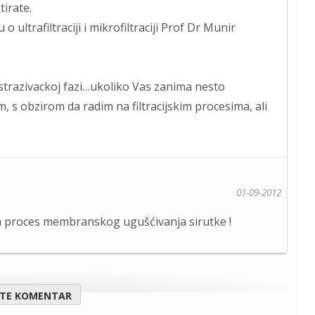
irate.
ultrafiltraciji i mikrofiltraciji Prof Dr Munir
u istrazivackoj fazi…ukoliko Vas zanima nesto
 obzirom da radim na filtracijskim procesima, ali
01-09-2012
ma proces membranskog ugušćivanja sirutke !
ITE KOMENTAR