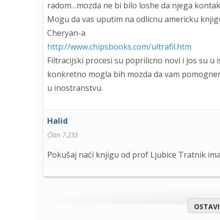
radom…mozda ne bi bilo loshe da njega kontakt
Mogu da vas uputim na odlicnu americku knjigu o 
Cheryan-a
http://www.chipsbooks.com/ultrafil.htm
Filtracijski procesi su poprilicno novi i jos su 
konkretno mogla bih mozda da vam pomognem, s
u inostranstvu.
Halid
Član 7.233
Pokušaj naći knjigu od prof Ljubice Tratnik i
OSTAV