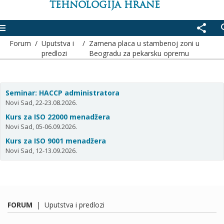
TEHNOLOGIJA HRANE
enu
share
se
Forum
/
Uputstva i
/
Zamena placa u stambenoj zoni u
predlozi
Beogradu za pekarsku opremu
Seminar: HACCP administratora
Novi Sad, 22-23.08.2026.
Kurs za ISO 22000 menadžera
Novi Sad, 05-06.09.2026.
Kurs za ISO 9001 menadžera
Novi Sad, 12-13.09.2026.
FORUM
|
Uputstva i predlozi