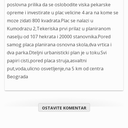
poslovna prilika da se oslobodite viska pekarske
opreme i investirate u plac velicine 4 ara na kome se
moze zidati 800 kvadrata.Plac se nalazi u
Kumodrazu 2,Tekeriska prvi prilaz u planiranom
naselju od 107 hekrata i 20000 stanovnika.Pored
samog placa planirana osnovna skola,dva vrtica i
dva parka.Dteljni urbanisticki plan je u toku.Svi
papiri cisti,pored placa struja,asvaltni
put,voda,ulicno osvetljenje,na 5 km od centra
Beograda
OSTAVITE KOMENTAR