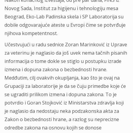
Nakon konačnog izveštaja, od pre par dana, FINS iz
Novog Sada, Institut za higijenu i tehnologiju mesa
Beograd, Eko-Lab Padinska skela i SP Laboratorija su
dobile odgovarajuće ateste u Evropi čime se potvrđuje
njihova kompetentnost.
Učestvujući u radu sednice Zoran Marinković iz Uprave
za veterinu je naglasio da još uvek nema tačnih pisanih
informacija o tome dokle se stiglo u postupku izrade
izmena i dopuna zakona o bezbednosti hrane.
Medđutim, cilj ovakvih okupljanja, kao što je ovaj na
Grupaciji za laboratorije je da se čuju primedbe koje će
se ugraditi prilikom izmena i dopuna zakona. To je
potvrdio i Goran Stojković iz Ministarstva zdravlja koji
je naglasio da nedostaju neka podzakonska akta za
Zakon o bezbednosti hrane, a razlog su neprecizne
odredbe zakona na osnovu kojih se donose