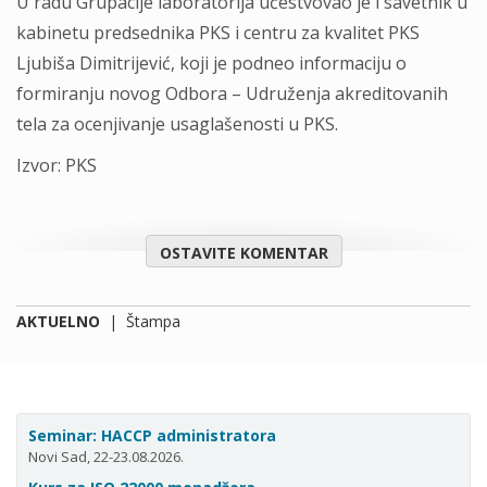
U radu Grupacije laboratorija učestvovao je i savetnik u
kabinetu predsednika PKS i centru za kvalitet PKS
Ljubiša Dimitrijević, koji je podneo informaciju o
formiranju novog Odbora – Udruženja akreditovanih
tela za ocenjivanje usaglašenosti u PKS.
Izvor: PKS
OSTAVITE KOMENTAR
AKTUELNO
|
Štampa
Seminar: HACCP administratora
Novi Sad, 22-23.08.2026.