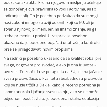
podzakonska akta. Prema njegovom mišljenju očekuje
se donošenje dva pravilnika (o vodi i aditivima, ali i o
jodiranju soli). On je posebno podvukao da su mnogi
naši zakoni mnogo strožiji od onih koji su EU, ali je
stvar u njihovoj primeni. Jer, mi imamo znanje, ali ga
treba primeniti u praksi. U raspravi je posebno
ukazano da je potrebno pojačati unutrašnju kontrolu i
brže se prilagođavati novim propisima.
Na sednici je posebno ukazano da za kvalitet roba, pre
svega, odgovara proizvođač, a ako je ona iz uvoza –
uvoznik. To znači da se po ugledu na EU, ide na jačanje
svesti proizvođača, o kvalitetu i bezbednosti proizvoda
koji se nude tržištu. Dakle, kako je rečeno potrebna je
samokonorola i jačanje svesti za nju, a to se ne može
odjednom postići. Za to je potrebna i stalna edukacija.