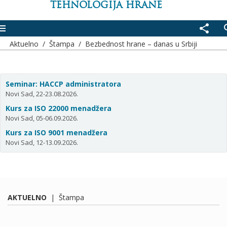
TEHNOLOGIJA HRANE
enu
share
se
Aktuelno
/
Štampa
/
Bezbednost hrane – danas u Srbiji
Seminar: HACCP administratora
Novi Sad, 22-23.08.2026.
Kurs za ISO 22000 menadžera
Novi Sad, 05-06.09.2026.
Kurs za ISO 9001 menadžera
Novi Sad, 12-13.09.2026.
AKTUELNO
|
Štampa