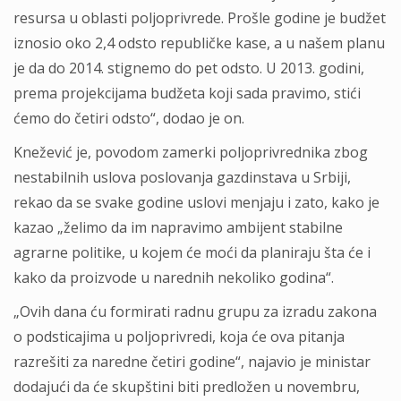
resursa u oblasti poljoprivrede. Prošle godine je budžet
iznosio oko 2,4 odsto republičke kase, a u našem planu
je da do 2014. stignemo do pet odsto. U 2013. godini,
prema projekcijama budžeta koji sada pravimo, stići
ćemo do četiri odsto“, dodao je on.
Knežević je, povodom zamerki poljoprivrednika zbog
nestabilnih uslova poslovanja gazdinstava u Srbiji,
rekao da se svake godine uslovi menjaju i zato, kako je
kazao „želimo da im napravimo ambijent stabilne
agrarne politike, u kojem će moći da planiraju šta će i
kako da proizvode u narednih nekoliko godina“.
„Ovih dana ću formirati radnu grupu za izradu zakona
o podsticajima u poljoprivredi, koja će ova pitanja
razrešiti za naredne četiri godine“, najavio je ministar
dodajući da će skupštini biti predložen u novembru,