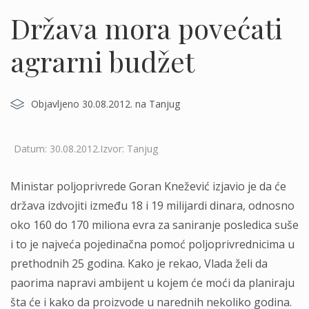
Država mora povećati
agrarni budžet
Objavljeno 30.08.2012. na Tanjug
Datum: 30.08.2012.Izvor: Tanjug
Ministar poljoprivrede Goran Knežević izjavio je da će
država izdvojiti između 18 i 19 milijardi dinara, odnosno
oko 160 do 170 miliona evra za saniranje posledica suše
i to je najveća pojedinačna pomoć poljoprivrednicima u
prethodnih 25 godina. Kako je rekao, Vlada želi da
paorima napravi ambijent u kojem će moći da planiraju
šta će i kako da proizvode u narednih nekoliko godina.