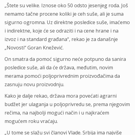
„Štete su velike. Iznose oko 50 odsto jesenjeg roda. Još
nemamo tačne procene koliki je ceh suše, ali je suma
sigurno ogromna. Uz direktne posledice suše, imaćemo
i indirektne, koje će se odraziti i na cene hrane i na
izvoz i na standard građana“, rekao je za današnje
„Novosti“ Goran Knežević.
On smatra da pomoć sigurno neće potpuno da sanira
posledice suše, ali da će država, međutim, novim
merama pomoći poljoprivrednim proizvođačima da
zasnuju novu proizvodnju.
Kako je dalje rekao, država mora povećati agrarni
budžet jer ulaganja u poljoprivredu se, prema njegovim
rečima, na najbolji mogući način i u najkraćem
mogućem roku vraćaju.
„U tome se slažu svi članovi Vlade. Srbija ima najviše