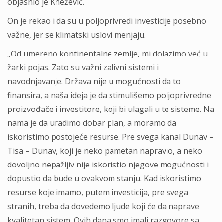
objasnio je Knežević.
On je rekao i da su u poljoprivredi investicije posebno
važne, jer se klimatski uslovi menjaju.
„Od umereno kontinentalne zemlje, mi dolazimo već u
žarki pojas. Zato su važni zalivni sistemi i
navodnjavanje. Država nije u mogućnosti da to
finansira, a naša ideja je da stimulišemo poljoprivredne
proizvođače i investitore, koji bi ulagali u te sisteme. Na
nama je da uradimo dobar plan, a moramo da
iskoristimo postojeće resurse. Pre svega kanal Dunav –
Tisa – Dunav, koji je neko pametan napravio, a neko
dovoljno nepažljiv nije iskoristio njegove mogućnosti i
dopustio da bude u ovakvom stanju. Kad iskoristimo
resurse koje imamo, putem investicija, pre svega
stranih, treba da dovedemo ljude koji će da naprave
kvalitetan sistem. Ovih dana smo imali razgovore sa