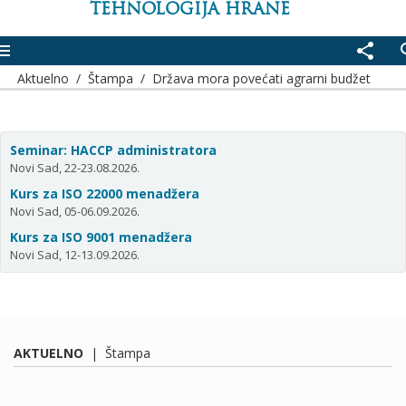
TEHNOLOGIJA HRANE
enu
share
se
Aktuelno
/
Štampa
/
Država mora povećati agrarni budžet
Seminar: HACCP administratora
Novi Sad, 22-23.08.2026.
Kurs za ISO 22000 menadžera
Novi Sad, 05-06.09.2026.
Kurs za ISO 9001 menadžera
Novi Sad, 12-13.09.2026.
AKTUELNO
|
Štampa