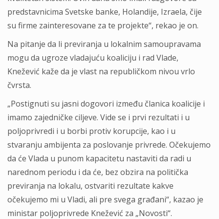
predstavnicima Svetske banke, Holandije, Izraela, čije
su firme zainteresovane za te projekte“, rekao je on.
Na pitanje da li previranja u lokalnim samoupravama
mogu da ugroze vladajuću koaliciju i rad Vlade,
Knežević kaže da je vlast na republičkom nivou vrlo
čvrsta.
„Postignuti su jasni dogovori između članica koalicije i
imamo zajedničke ciljeve. Vide se i prvi rezultati i u
poljoprivredi i u borbi protiv korupcije, kao i u
stvaranju ambijenta za poslovanje privrede. Očekujemo
da će Vlada u punom kapacitetu nastaviti da radi u
narednom periodu i da će, bez obzira na politička
previranja na lokalu, ostvariti rezultate kakve
očekujemo mi u Vladi, ali pre svega građani“, kazao je
ministar poljoprivrede Knežević za „Novosti“.