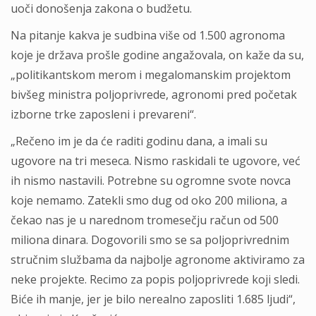
uoči donošenja zakona o budžetu.
Na pitanje kakva je sudbina više od 1.500 agronoma
koje je država prošle godine angažovala, on kaže da su,
„politikantskom merom i megalomanskim projektom
bivšeg ministra poljoprivrede, agronomi pred početak
izborne trke zaposleni i prevareni“.
„Rečeno im je da će raditi godinu dana, a imali su
ugovore na tri meseca. Nismo raskidali te ugovore, već
ih nismo nastavili. Potrebne su ogromne svote novca
koje nemamo. Zatekli smo dug od oko 200 miliona, a
čekao nas je u narednom tromesečju račun od 500
miliona dinara. Dogovorili smo se sa poljoprivrednim
stručnim službama da najbolje agronome aktiviramo za
neke projekte. Recimo za popis poljoprivrede koji sledi.
Biće ih manje, jer je bilo nerealno zaposliti 1.685 ljudi“,