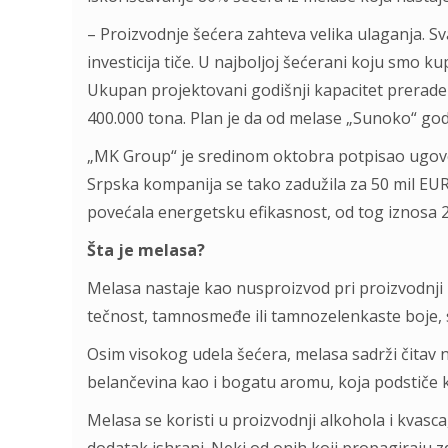
– Proizvodnje šećera zahteva velika ulaganja. S
investicija tiče. U najboljoj šećerani koju smo 
Ukupan projektovani godišnji kapacitet prerad
400.000 tona. Plan je da od melase „Sunoko“ god
„MK Group“ je sredinom oktobra potpisao ugovor
Srpska kompanija se tako zadužila za 50 mil EUR
povećala energetsku efikasnost, od tog iznosa 
Šta je melasa?
Melasa nastaje kao nusproizvod pri proizvodnji 
tečnost, tamnosmeđe ili tamnozelenkaste boje, s
Osim visokog udela šećera, melasa sadrži čitav n
belančevina kao i bogatu aromu, koja podstiče 
Melasa se koristi u proizvodnji alkohola i kvas