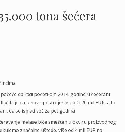
35.000 tona šećera
ćincima
ji počeće da radi početkom 2014. godine u šećerani
čila je da u novo postrojenje uloži 20 mil EUR, a ta
ani, da se isplati već za pet godina.
eravanje melase biće smešten u okviru proizvodnog
Očekujemo značajne uštede, više od 4 mil EUR na