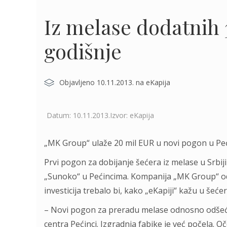
Iz melase dodatnih 
godišnje
Objavljeno 10.11.2013. na eKapija
Datum: 10.11.2013.Izvor: eKapija
„MK Group“ ulaže 20 mil EUR u novi pogon u Pe
Prvi pogon za dobijanje šećera iz melase u Srbi
„Sunoko“ u Pećincima. Kompanija „MK Group“ odlu
investicija trebalo bi, kako „eKapiji“ kažu u šećer
– Novi pogon za preradu melase odnosno odšeć
centra Pećinci. Izgradnja fabike je već počela. 