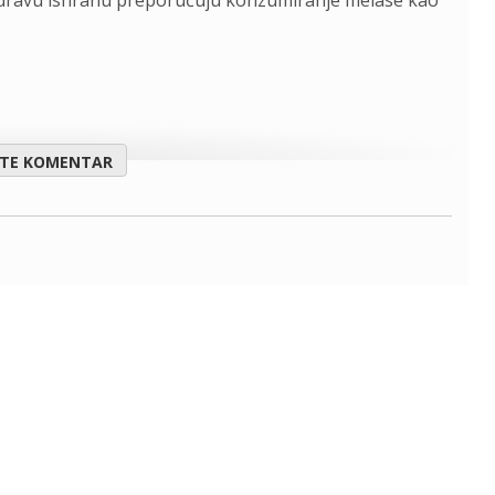
 zdravu ishranu preporučuju konzumiranje melase kao
ITE KOMENTAR