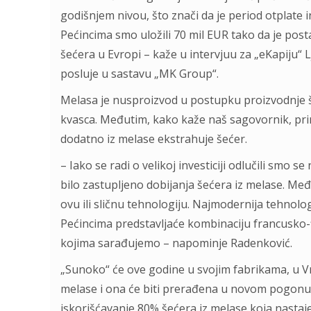
godišnjem nivou, što znači da je period otplate 
Pećincima smo uložili 70 mil EUR tako da je post
šećera u Evropi – kaže u intervjuu za „eKapiju“
posluje u sastavu „MK Group“.
Melasa je nusproizvod u postupku proizvodnje šeć
kvasca. Međutim, kako kaže naš sagovornik, p
dodatno iz melase ekstrahuje šećer.
– Iako se radi o velikoj investiciji odlučili smo s
bilo zastupljeno dobijanja šećera iz melase. Međ
ovu ili sličnu tehnologiju. Najmodernija tehnolo
Pećincima predstavljaće kombinaciju francusko-
kojima sarađujemo – napominje Radenković.
„Sunoko“ će ove godine u svojim fabrikama, u Vr
melase i ona će biti prerađena u novom pogonu 
iskorišćavanje 80% šećera iz melase koja nasta