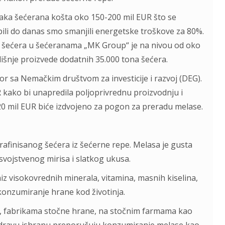
vaka šećerana košta oko 150-200 mil EUR što se
kupili do danas smo smanjili energetske troškove za 80%.
e šećera u šećeranama „MK Group“ je na nivou od oko
išnje proizvede dodatnih 35.000 tona šećera.
 sa Nemačkim društvom za investicije i razvoj (DEG).
 kako bi unapredila poljoprivrednu proizvodnju i
20 mil EUR biće izdvojeno za pogon za preradu melase.
rafinisanog šećera iz šećerne repe. Melasa je gusta
vojstvenog mirisa i slatkog ukusa.
iz visokovrednih minerala, vitamina, masnih kiselina,
konzumiranje hrane kod životinja.
ca, fabrikama stočne hrane, na stočnim farmama kao