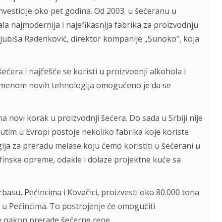
investicije oko pet godina. Od 2003. u šećeranu u
ala najmodernija i najefikasnija fabrika za proizvodnju
 Ljubiša Radenković, direktor kompanije „Sunoko“, koja
era i najčešće se koristi u proizvodnji alkohola i
rimenom novih tehnologija omogućeno je da se
e na novi korak u proizvodnji šećera. Do sada u Srbiji nije
utim u Evropi postoje nekoliko fabrika koje koriste
gija za preradu melase koju ćemo koristiti u šećerani u
finske opreme, odakle i dolaze projektne kuće sa
basu, Pećincima i Kovačici, proizvesti oko 80.000 tona
u Pećincima. To postrojenje će omogućiti
je nakon prerade šećerne repe.