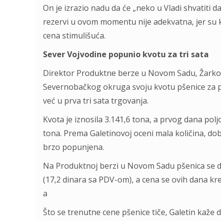
On je izrazio nadu da će „neko u Vladi shvatiti d
rezervi u ovom momentu nije adekvatna, jer su ko
cena stimulišuća.
Sever Vojvodine popunio kvotu za tri sata
Direktor Produktne berze u Novom Sadu, Žarko Ga
Severnobačkog okruga svoju kvotu pšenice za po
već u prva tri sata trgovanja.
Kvota je iznosila 3.141,6 tona, a prvog dana poljo
tona. Prema Galetinovoj oceni mala količina, dobr
brzo popunjena.
Na Produktnoj berzi u Novom Sadu pšenica se d
(17,2 dinara sa PDV-om), a cena se ovih dana k
a
Što se trenutne cene pšenice tiče, Galetin kaže d