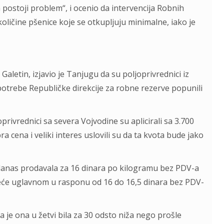
a postoji problem“, i ocenio da intervencija Robnih
ličine pšenice koje se otkupljuju minimalne, iako je
letin, izjavio je Tanjugu da su poljoprivrednici iz
trebe Republičke direkcije za robne rezerve popunili
privrednici sa severa Vojvodine su aplicirali sa 3.700
a cena i veliki interes uslovili su da ta kvota bude jako
anas prodavala za 16 dinara po kilogramu bez PDV-a
reće uglavnom u rasponu od 16 do 16,5 dinara bez PDV-
a je ona u žetvi bila za 30 odsto niža nego prošle