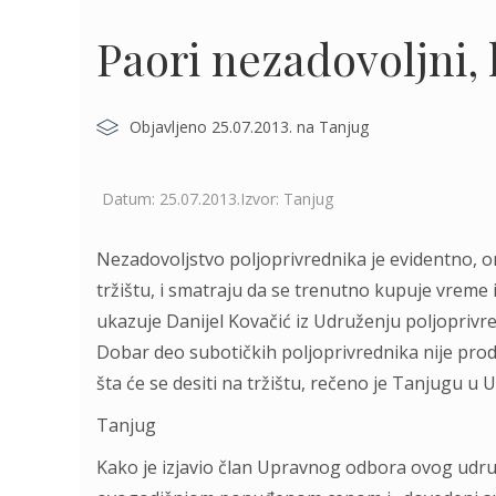
Paori nezadovoljni,
Objavljeno 25.07.2013. na Tanjug
Datum: 25.07.2013.Izvor: Tanjug
Nezadovoljstvo poljoprivrednika je evidentno, o
tržištu, i smatraju da se trenutno kupuje vreme 
ukazuje Danijel Kovačić iz Udruženju poljoprivr
Dobar deo subotičkih poljoprivrednika nije proda
šta će se desiti na tržištu, rečeno je Tanjugu u
Tanjug
Kako je izjavio član Upravnog odbora ovog udruž