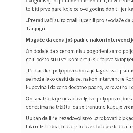
ovogodišnjom ponuđenom cenom i „dovedeni su u
to biti prve pare koje će ove godine dobiti, jer ka
„Prerađivači su to znali i ucenili proizvođače da
Tanjugu.
Moguće da cena još padne nakon intervencij
On dodaje da s cenom nisu pogođeni samo poljopri
gaji, pošto su u velikom broju slučajeva sklopl
„Dobar deo poljoprivrednika je lagerovao pšenic
se može lako desiti da se, nakon intervencije Ro
kupovina i da cena dodatno padne, verovatno i d
On smatra da je nezadovoljstvo poljoprivrednika
odnosima na tržištu, da se trenutno kupuje vrem
Upitan da li će nezadovoljstvo uzrokovati blokad
bila celishodna, te da je to uvek bila poslednja