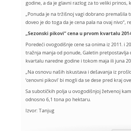
godine, a da je glavni razlog za to veliki prinos, 
„Ponuda je na tržišnoj vagi dobrano premašila 
doveo je do toga da je cena pala na ovaj nivo“, r
„Sezonski pikovi“ cena u prvom kvartalu 2014
Poredeći ovogodišnje cene sa onima iz 2011. i 200
tražnja manja od ponude, Galetin pretpostavlja
kvartalu naredne godine i tokom maja ili juna 2
„Na osnovu naših iskustava i dešavanja iz prošlos
‘cenovni pikovi’ bi mogli da se dese pred kraj ov
Sa subotičkih polja u ovogodišnjoj žetvenoj kam
odnosno 6,1 tona po hektaru.
Izvor: Tanjug