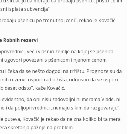
 situaciju da moraju da prodaju pšenicu, pošto će im
sni isplata subvencija“.
 prodaju pšenicu po trenutnoj ceni“, rekao je Kovačić
e Robnih rezervi
vrednici, već i vlasnici zemlje na kojoj se pšenica
jeni ugovori povezani s pšenicom i njenom cenom.
u i čeka da se nešto dogodi na tržištu. Prognoze su da
bnih rezervi, uspori rad tržišta, odnosno da se uspori
o deset odsto“, kaže Kovačić.
 evidentno, da oni nisu zadovoljni ni merama Vlade, ni
e i da poljoprivrednici „nemaju s kim da razgovaraju“.
e puteva, Kovačić je rekao da ne zna koliko bi ta mera
 mera skretanja pažnje na problem.