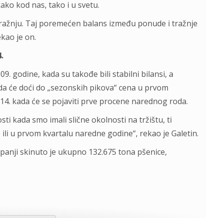
kako kod nas, tako i u svetu.
tražnju. Taj poremećen balans između ponude i tražnje
ekao je on.
.
9. godine, kada su takođe bili stabilni bilansi, a
 da će doći do „sezonskih pikova“ cena u prvom
014. kada će se pojaviti prve procene narednog roda.
ti kada smo imali slične okolnosti na tržištu, ti
e ili u prvom kvartalu naredne godine“, rekao je Galetin.
panji skinuto je ukupno 132.675 tona pšenice,