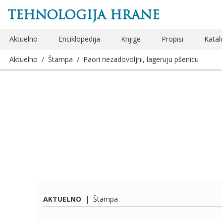
TEHNOLOGIJA HRANE
Aktuelno
Enciklopedija
Knjige
Propisi
Katal
Aktuelno
/
Štampa
/
Paori nezadovoljni, lageruju pšenicu
AKTUELNO
|
Štampa