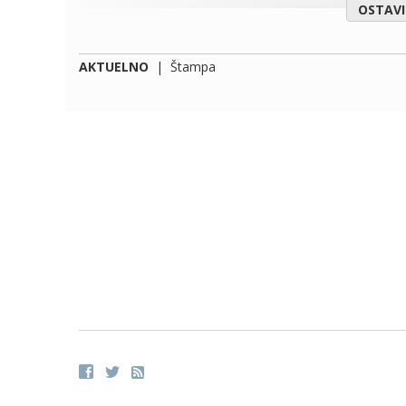
OSTAV
AKTUELNO
|
Štampa