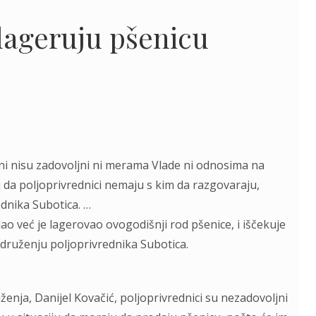
 lageruju pšenicu
ni nisu zadovoljni ni merama Vlade ni odnosima na
i da poljoprivrednici nemaju s kim da razgovaraju,
ednika Subotica. …
o već je lagerovao ovogodišnji rod pšenice, i iščekuje
 Udruženju poljoprivrednika Subotica.
enja, Danijel Kovačić, poljoprivrednici su nezadovoljni