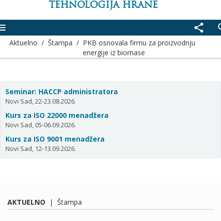
TEHNOLOGIJA HRANE
enu
share
se
Aktuelno
/
Štampa
/
PKB osnovala firmu za proizvodnju
energije iz biomase
Seminar: HACCP administratora
Novi Sad, 22-23.08.2026.
Kurs za ISO 22000 menadžera
Novi Sad, 05-06.09.2026.
Kurs za ISO 9001 menadžera
Novi Sad, 12-13.09.2026.
AKTUELNO
|
Štampa