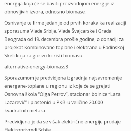
energija koja će se baviti proizvodnjom energije iz
obnovljivih izvora, odnosno biomase.
Osnivanje te firme jedan je od prvih koraka ka realizaciji
sporazuma Vlade Srbije, Vlade Švajcarske i Grada
Beograda od 19. decembra prošle godine, o donaciji za
projekat Kombinovane toplane i elektrane u Padinskoj
Skeli koja za gorivo koristi biomasu.
alternative-energy-biomass3
Sporazumom je predvidjena izgradnja najsavremenije
energane-toplane u regionu iz koje će se grejati
Osnovna škola “Olga Petrov”, stacionar bolnice “Laza
Lazarević” i plastenici u PKB-u veličine 20.000
kvadratnih metara.
Predvidjeno je da se višak električne energije prodaje
Elektroprivredi Srbije.