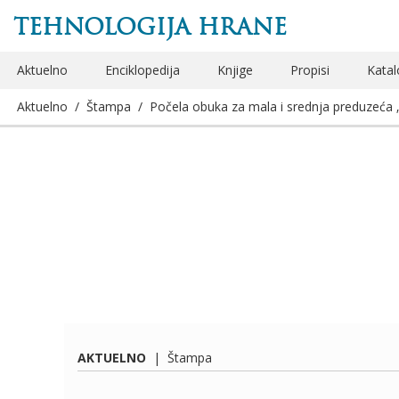
TEHNOLOGIJA HRANE
Aktuelno
Enciklopedija
Knjige
Propisi
Katal
Aktuelno
/
Štampa
/
Počela obuka za mala i srednja preduzeća 
AKTUELNO
|
Štampa