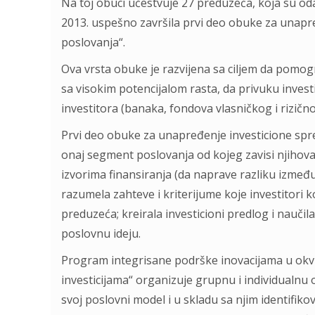
Na toj obuci učestvuje 27 preduzeća, koja su od
2013. uspešno završila prvi deo obuke za unapr
poslovanja“.
Ova vrsta obuke je razvijena sa ciljem da pomo
sa visokim potencijalom rasta, da privuku invest
investitora (banaka, fondova vlasničkog i rizično
Prvi deo obuke za unapređenje investicione spr
onaj segment poslovanja od kojeg zavisi njihova
izvorima finansiranja (da naprave razliku između
razumela zahteve i kriterijume koje investitori k
preduzeća; kreirala investicioni predlog i nauči
poslovnu ideju.
Program integrisane podrške inovacijama u okv
investicijama“ organizuje grupnu i individualnu
svoj poslovni model i u skladu sa njim identifiko