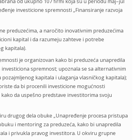
abrana od ukupno 107 firmi koja su u periodu maj–jul
eđenje investicione spremnosti „Finansiranje razvoja
gne preduzećima, a naročito inovativnim preduzećima
icioni kapital i da razumeju zahteve i potrebe
g kapitala).
emnosti je organizovan kako bi preduzeća unapredila
 investiciona spremnost; upoznala se sa alternativnim
 pozajmljenog kapitala i ulaganja vlasničkog kapitala);
oriste da bi procenili investicione mogućnosti
la kako da uspešno predstave investitorima svoju
iru drugog dela obuke „Unapređenje procesa pristupa
 obuku i mentoring za preduzeća, kako bi unapredila
vala i privukla pravog investitora. U okviru grupne