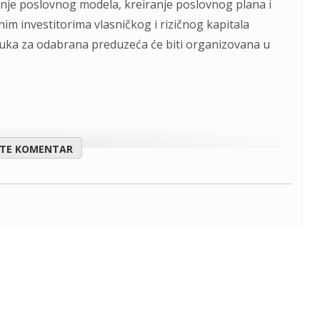
nje poslovnog modela, kreiranje poslovnog plana i
im investitorima vlasničkog i rizičnog kapitala
 obuka za odabrana preduzeća će biti organizovana u
ITE KOMENTAR