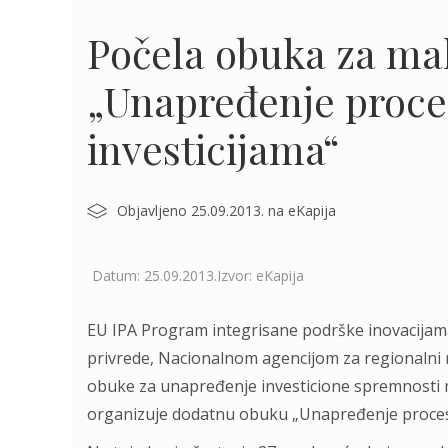
Počela obuka za mal
„Unapređenje proce
investicijama“
Objavljeno 25.09.2013. na eKapija
Datum: 25.09.2013.Izvor: eKapija
EU IPA Program integrisane podrške inovacijama (
privrede, Nacionalnom agencijom za regionalni 
obuke za unapređenje investicione spremnosti m
organizuje dodatnu obuku „Unapređenje procesa