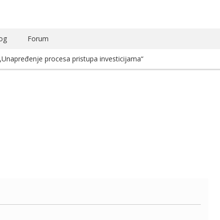
og
Forum
„Unapređenje procesa pristupa investicijama“