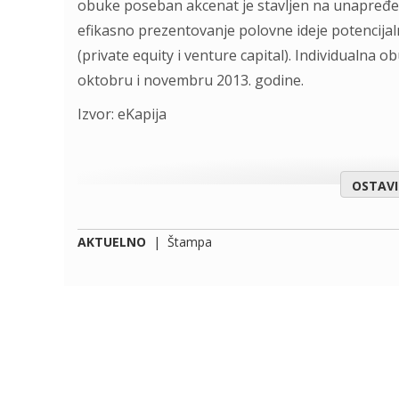
obuke poseban akcenat je stavljen na unapređe
efikasno prezentovanje polovne ideje potencijaln
(private equity i venture capital). Individualna
oktobru i novembru 2013. godine.
Izvor: eKapija
OSTAV
AKTUELNO
|
Štampa