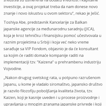
sredstva su usmerena na dodatu vrednost i kapitalne
investicije, a ovaj projekat treba da nam donese novo
znanje i novo iskustvu u ovom sektoru“, rekao je Ješić.
Toshiya Abe, predstavnik Kancelarije za Balkan
japanske agencije za međunarodnu saradnju (JICA),
koja je kroz tehničku i finansijsku pomoć učestvovala u
raznim projektima u Srbiji i koja već neko vreme
sarađuje sa VIP Fondom, objasnio je da će konsultant
sa kojim će raditi domaće kompanije raditi na
implementaciji tzv. “Kaizena“ u prehrambenu industriju
Vojvodine.
„Nakon drugog svetskog rata, u potpuno razrušenom
Japanu, u kome je vladalo siromaštvo, japansko društvo
je razvilo filozofiju poboljšanja kvaliteta života, tzv.
Kaizen, koji je kasnije uveden i u procese proizvodnje i
upravljanja u mnogim granama japanske privrede i koji