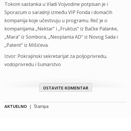
Tokom sastanka u Vladi Vojvodine potpisan je i
Sporazum o saradnji između VIP Fonda i domaćih
kompanija koje učestvuju u programu. Reč je o
kompanijama „Nektar“ i „Fruktus“ iz Bačke Palanke,
„Mara“ iz Sombora, „Neoplanta AD“ iz Novog Sada i
„Patent“ iz Mišićeva.
Izvor: Pokrajinski sekretarijat za poljoprivredu,
vodoprivredu i šumarstvo
OSTAVITE KOMENTAR
AKTUELNO
|
Štampa