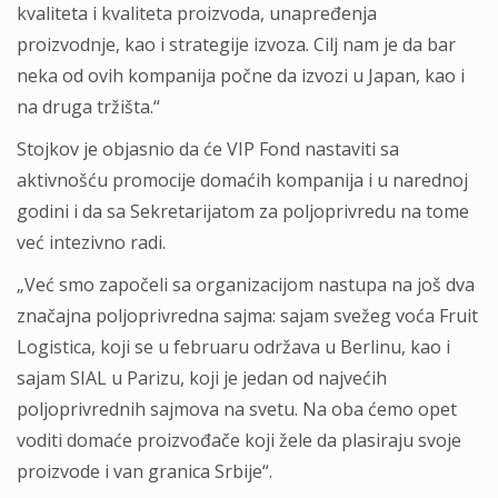
kvaliteta i kvaliteta proizvoda, unapređenja
proizvodnje, kao i strategije izvoza. Cilj nam je da bar
neka od ovih kompanija počne da izvozi u Japan, kao i
na druga tržišta.“
Stojkov je objasnio da će VIP Fond nastaviti sa
aktivnošću promocije domaćih kompanija i u narednoj
godini i da sa Sekretarijatom za poljoprivredu na tome
već intezivno radi.
„Već smo započeli sa organizacijom nastupa na još dva
značajna poljoprivredna sajma: sajam svežeg voća Fruit
Logistica, koji se u februaru održava u Berlinu, kao i
sajam SIAL u Parizu, koji je jedan od najvećih
poljoprivrednih sajmova na svetu. Na oba ćemo opet
voditi domaće proizvođače koji žele da plasiraju svoje
proizvode i van granica Srbije“.