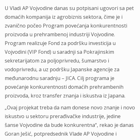
U Vladi AP Vojvodine danas su potpisani ugovori sa pet
domaćih kompanija iz agrobiznis sektora, čime je i
zvanično počeo Program povećanja konkurentnosti
proizvoda u prehrambenoj industriji Vojvodine.
Program realizuje Fond za podršku investicija u
Vojvodini (VIP Fond) u saradnji sa Pokrajinskim
sekretarijatom za poljoprivredu, šumarstvo i
vodoprivredu, a uz podršku Japanske agencije za
međunarodnu saradnju – JICA. Cilj programa je
povećanje konkurentnosti domaćih prehrambenih
proizvoda, kroz transfer znanja i iskustva iz Japana.
„Ovaj projekat treba da nam donese novo znanje i novo
iskustvo u sektoru prerađivačke industrije, jedine
šanse Vojvodine da bude konkurentna“, rekao je danas
Goran Ješić, potpredsednik Vlade AP Vojvodine i