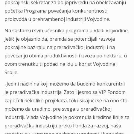
pokrajinski sekretar za poljoprivredu na obeležavanju
početka Programa povećanja konkurentnosti
proizvoda u prehrambenoj industriji Vojvodine.
Na sastanku svih učesnika programa u Vladi Vojvodine,
Ješić je objasnio da, premda se potencijali razvoja
pokrajine baziraju na prerađivačkoj industriji i na
povećanju obima produktivnosti i izvoza po hektaru, u
ovom trenutku ti podaci ne idu u korist Vojvodine i
Srbije.
„Jedini način na koji možemo da budemo konkurentni
je prerađivačka industrija. Zato i jesmo sa VIP Fondom
započeli nekoliko projekata, fokusirajući se na ono što
možemo da uradimo, pre svega u prerađivačkoj
industriji. Vlada Vojvodine je pokrenula kreditne linije za
prerađivačku industriju preko Fonda za razvoj, naša