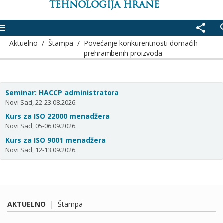
TEHNOLOGIJA HRANE
enu
share
se
Aktuelno
/
Štampa
/
Povećanje konkurentnosti domaćih
prehrambenih proizvoda
Seminar: HACCP administratora
Novi Sad, 22-23.08.2026.
Kurs za ISO 22000 menadžera
Novi Sad, 05-06.09.2026.
Kurs za ISO 9001 menadžera
Novi Sad, 12-13.09.2026.
AKTUELNO
|
Štampa