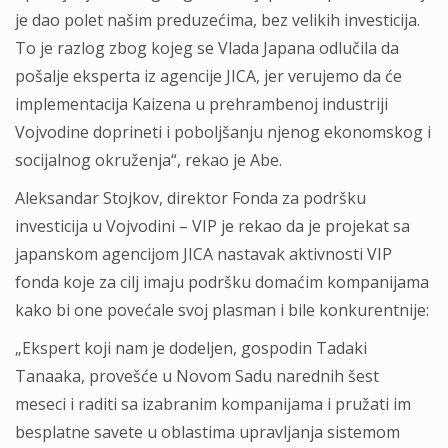
je dao polet našim preduzećima, bez velikih investicija.
To je razlog zbog kojeg se Vlada Japana odlučila da
pošalje eksperta iz agencije JICA, jer verujemo da će
implementacija Kaizena u prehrambenoj industriji
Vojvodine doprineti i poboljšanju njenog ekonomskog i
socijalnog okruženja“, rekao je Abe.
Aleksandar Stojkov, direktor Fonda za podršku
investicija u Vojvodini – VIP je rekao da je projekat sa
japanskom agencijom JICA nastavak aktivnosti VIP
fonda koje za cilj imaju podršku domaćim kompanijama
kako bi one povećale svoj plasman i bile konkurentnije:
„Ekspert koji nam je dodeljen, gospodin Tadaki
Tanaaka, provešće u Novom Sadu narednih šest
meseci i raditi sa izabranim kompanijama i pružati im
besplatne savete u oblastima upravljanja sistemom