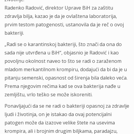
Radenko Radović, direktor Uprave BiH za zaštitu
zdravlja bilja, kazao je da je ovlaštena laboratorija,
prvim testom patogenosti, ustanovila da je reč o ovoj
bakteriji.
„Radi se o karantinskoj bakteriji, što znači da ona do
sada nije utvrđena u BiH“, objasnio je Radović i kao
povoljnu okolnost naveo to što se radi o zaraženom
mladom merkantilnom krompiru, dodajući da bi da je u
pitanju semenski, opasnost od širenja bila daleko veća.
Prema njegovim rečima kad se ova bakterija nađe u
zemljištu, vrlo teško se može iskoreniti.
Ponavljajući da se ne radi o bakteriji opasnoj za zdravlje
ljudi i životinja, on je istakao da ovaj potencijalni
patogen može da izazove velike štete na usevima
krompira, ali i brojnim drugim biljkama, paradajzu,