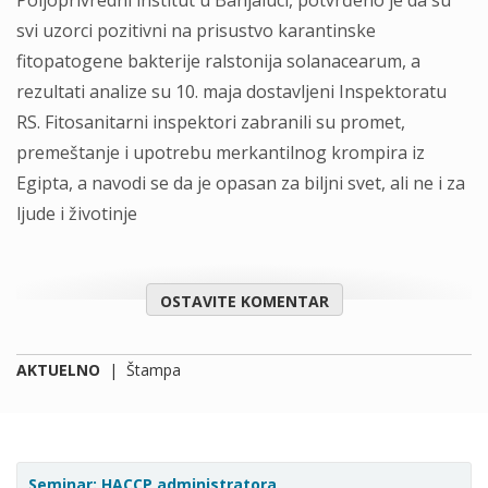
Poljoprivredni institut u Banjaluci, potvrđeno je da su
svi uzorci pozitivni na prisustvo karantinske
fitopatogene bakterije ralstonija solanacearum, a
rezultati analize su 10. maja dostavljeni Inspektoratu
RS. Fitosanitarni inspektori zabranili su promet,
premeštanje i upotrebu merkantilnog krompira iz
Egipta, a navodi se da je opasan za biljni svet, ali ne i za
ljude i životinje
OSTAVITE KOMENTAR
AKTUELNO
|
Štampa
Seminar: HACCP administratora