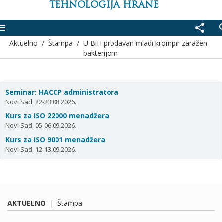
TEHNOLOGIJA HRANE
enu
share
se
Aktuelno
/
Štampa
/
U BiH prodavan mladi krompir zaražen
bakterijom
Seminar: HACCP administratora
Novi Sad, 22-23.08.2026.
Kurs za ISO 22000 menadžera
Novi Sad, 05-06.09.2026.
Kurs za ISO 9001 menadžera
Novi Sad, 12-13.09.2026.
AKTUELNO
|
Štampa