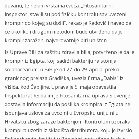
duvanu, te nekim vrstama cveća. „Fitosanitarni
inspektori stavili su pod fizičku kontrolu sav uvezeni
krompir do kojeg su došli“, rekao je Radović i naveo da
će ukoliko i drugom metodom bude utvrđeno da je
krompir zaražen, najverovatnije biti uništen.
Iz Uprave BiH za zaštitu zdravlja bilja, potvrženo je da je
krompir iz Egipta, koji sadrži bakteriju ralstonija
solanacearum, u BiH je od 27. do 29. aprila, preko
graničnog prelaza Gradiška, uvezla firma „Dabis“ iz
Višića, kod Čapljine. Uprava je 5. maja obavestila
Inspektorat RS da im je Fitosanitarna uprava Slovenije
dostavila informaciju da pošiljka krompira iz Egipta ne
ispunjava uslove za uvoz ni u Evropsku uniju ni u
Hrvatsku zbog zaraze bakterijom. Kontrolom uzoraka
krompira uzetih iz skladišta distributera, koju je izvršio