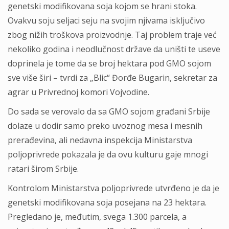
genetski modifikovana soja kojom se hrani stoka.
Ovakvu soju seljaci seju na svojim njivama isključivo
zbog nižih troškova proizvodnje. Taj problem traje već
nekoliko godina i neodlučnost države da uništi te useve
doprinela je tome da se broj hektara pod GMO sojom
sve više širi – tvrdi za „Blic“ Đorđe Bugarin, sekretar za
agrar u Privrednoj komori Vojvodine.
Do sada se verovalo da sa GMO sojom građani Srbije
dolaze u dodir samo preko uvoznog mesa i mesnih
prerađevina, ali nedavna inspekcija Ministarstva
poljoprivrede pokazala je da ovu kulturu gaje mnogi
ratari širom Srbije.
Kontrolom Ministarstva poljoprivrede utvrđeno je da je
genetski modifikovana soja posejana na 23 hektara.
Pregledano je, međutim, svega 1.300 parcela, a