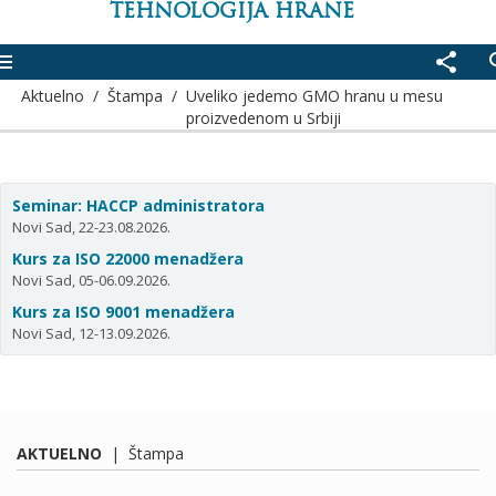
TEHNOLOGIJA HRANE
enu
share
se
Aktuelno
/
Štampa
/
Uveliko jedemo GMO hranu u mesu
proizvedenom u Srbiji
Seminar: HACCP administratora
Novi Sad, 22-23.08.2026.
Kurs za ISO 22000 menadžera
Novi Sad, 05-06.09.2026.
Kurs za ISO 9001 menadžera
Novi Sad, 12-13.09.2026.
AKTUELNO
|
Štampa