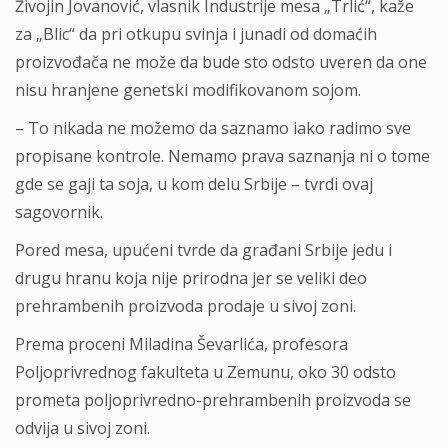
Živojin Jovanović, vlasnik Industrije mesa „Trlić“, kaže
za „Blic“ da pri otkupu svinja i junadi od domaćih
proizvođača ne može da bude sto odsto uveren da one
nisu hranjene genetski modifikovanom sojom.
– To nikada ne možemo da saznamo iako radimo sve
propisane kontrole. Nemamo prava saznanja ni o tome
gde se gaji ta soja, u kom delu Srbije – tvrdi ovaj
sagovornik.
Pored mesa, upućeni tvrde da građani Srbije jedu i
drugu hranu koja nije prirodna jer se veliki deo
prehrambenih proizvoda prodaje u sivoj zoni.
Prema proceni Miladina Ševarlića, profesora
Poljoprivrednog fakulteta u Zemunu, oko 30 odsto
prometa poljoprivredno-prehrambenih proizvoda se
odvija u sivoj zoni.