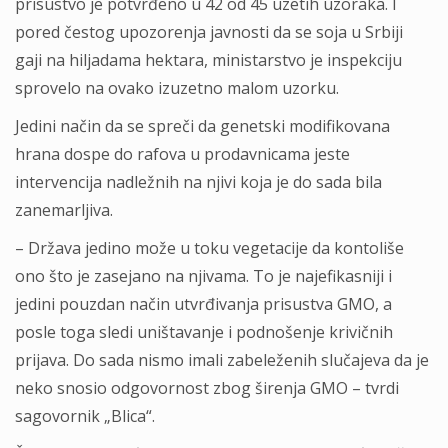
prisustvo je potvrđeno u 42 od 45 uzetih uzoraka. I
pored čestog upozorenja javnosti da se soja u Srbiji
gaji na hiljadama hektara, ministarstvo je inspekciju
sprovelo na ovako izuzetno malom uzorku.
Jedini način da se spreči da genetski modifikovana
hrana dospe do rafova u prodavnicama jeste
intervencija nadležnih na njivi koja je do sada bila
zanemarljiva.
– Država jedino može u toku vegetacije da kontoliše
ono što je zasejano na njivama. To je najefikasniji i
jedini pouzdan način utvrđivanja prisustva GMO, a
posle toga sledi uništavanje i podnošenje krivičnih
prijava. Do sada nismo imali zabeleženih slučajeva da je
neko snosio odgovornost zbog širenja GMO – tvrdi
sagovornik „Blica“.