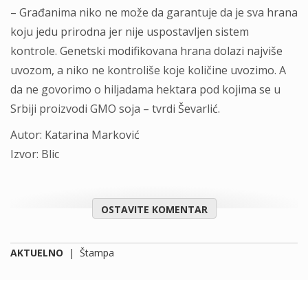
– Građanima niko ne može da garantuje da je sva hrana
koju jedu prirodna jer nije uspostavljen sistem
kontrole. Genetski modifikovana hrana dolazi najviše
uvozom, a niko ne kontroliše koje količine uvozimo. A
da ne govorimo o hiljadama hektara pod kojima se u
Srbiji proizvodi GMO soja – tvrdi Ševarlić.
Autor: Katarina Marković
Izvor: Blic
OSTAVITE KOMENTAR
AKTUELNO
|
Štampa