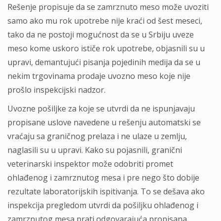
Rešenje propisuje da se zamrznuto meso može uvoziti
samo ako mu rok upotrebe nije kraći od šest meseci,
tako da ne postoji mogućnost da se u Srbiju uveze
meso kome uskoro ističe rok upotrebe, objasnili su u
upravi, demantujući pisanja pojedinih medija da se u
nekim trgovinama prodaje uvozno meso koje nije
prošlo inspekcijski nadzor.
Uvozne pošiljke za koje se utvrdi da ne ispunjavaju
propisane uslove navedene u rešenju automatski se
vraćaju sa graničnog prelaza i ne ulaze u zemlju,
naglasili su u upravi. Kako su pojasnili, granični
veterinarski inspektor može odobriti promet
ohlađenog i zamrznutog mesa i pre nego što dobije
rezultate laboratorijskih ispitivanja. To se dešava ako
inspekcija pregledom utvrdi da pošiljku ohlađenog i
zamrznutog mesa prati odgovarajuća propisana