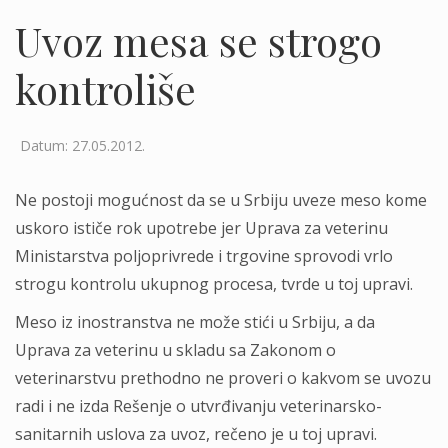
Uvoz mesa se strogo
kontroliše
Datum: 27.05.2012.
Ne postoji mogućnost da se u Srbiju uveze meso kome
uskoro ističe rok upotrebe jer Uprava za veterinu
Ministarstva poljoprivrede i trgovine sprovodi vrlo
strogu kontrolu ukupnog procesa, tvrde u toj upravi.
Meso iz inostranstva ne može stići u Srbiju, a da
Uprava za veterinu u skladu sa Zakonom o
veterinarstvu prethodno ne proveri o kakvom se uvozu
radi i ne izda Rešenje o utvrđivanju veterinarsko-
sanitarnih uslova za uvoz, rečeno je u toj upravi.