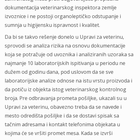
dokumentacija veterinarskog inspektora zemlje
izvoznice i ne postoji organoleptičko odstupanje i
sumnja u higijensku ispravnost i kvalitet.
Da bi se takvo rešenje donelo u Upravi za veterinu,
sprovodi se analiza rizika na osnovu dokumentacije
koja se potražuje od uvoznika i analiziranih uzoraka sa
najmanje 10 laboratorijskih ispitivanja u periodu ne
dužem od godinu dana, pod uslovom da se sve
laboratorijske analize odnose na istu vrstu proizvoda i
da potiču iz objekta istog veterinarskog kontrolnog
broja. Pre odbravanja prometa pošiljke, ukazali su u
Upravi za veterinu, obavezno treba da se navede i
mesto odredišta pošiljke i da se dostavi spisak sa
tačnim adresama i kontakt telefonima objekata u
kojima će se vršiti promet mesa. Kada se izvrši