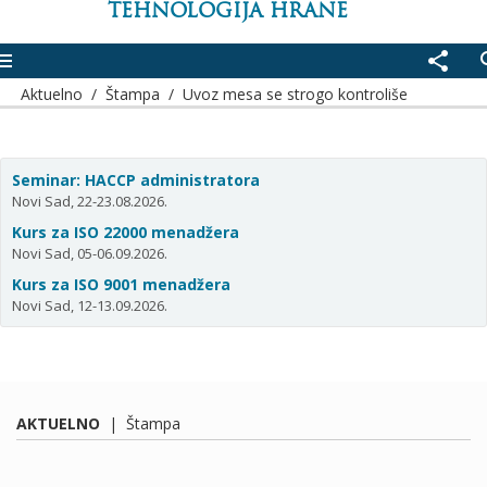
TEHNOLOGIJA HRANE
enu
share
se
Aktuelno
/
Štampa
/
Uvoz mesa se strogo kontroliše
Seminar: HACCP administratora
Novi Sad, 22-23.08.2026.
Kurs za ISO 22000 menadžera
Novi Sad, 05-06.09.2026.
Kurs za ISO 9001 menadžera
Novi Sad, 12-13.09.2026.
AKTUELNO
|
Štampa