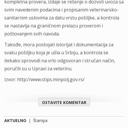
kompletna provera, izdaje se rešenje o dozvoli uvoza sa
svim navedenim podacima i propisanim veterinarsko-
sanitarnim uslovima za datu vrstu pošiljke, a kontrola
se nastavlja na graničnom prelazu proverom i
poštovanjem svih navoda.
Takođe, mora postojati istorijat i dokumentacija za
svaku pošiljku koja je ušla u Srbiju, a kontrola se
itekako sprovodi na vrlo odgovoran i stručan način,
poručili su u Upravi za veterinu.
Izvor: http://www.stips.minpolj.gov.rs/
OSTAVITE KOMENTAR
AKTUELNO
|
Štampa